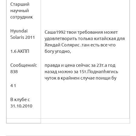
Старший
научный
сотрудник
Hyundai
Саша1992 твои требования может
Solaris 2011
удовлетворить только китайская для
Хендай Солярис .там есть все что
1.6 AKПП
богу угодно,
Сообщений:
правда и цена сейчас за 23т.а год
838
назад можно за 15т.Поднапhягись
чуток в крайнем случае поищи бу
4 1
В клубе с
31.10.2010