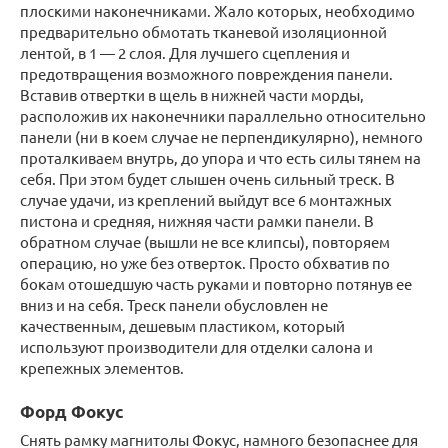
плоскими наконечниками. Жало которых, необходимо
предварительно обмотать тканевой изоляционной
лентой, в 1 — 2 слоя. Для лучшего сцепления и
предотвращения возможного повреждения панели.
Вставив отвертки в щель в нижней части морды,
расположив их наконечники параллельно относительно
панели (ни в коем случае не перпендикулярно), немного
проталкиваем внутрь, до упора и что есть силы тянем на
себя. При этом будет слышен очень сильный треск. В
случае удачи, из креплений выйдут все 6 монтажных
пистона и средняя, нижняя части рамки панели. В
обратном случае (вышли не все клипсы), повторяем
операцию, но уже без отверток. Просто обхватив по
бокам отошедшую часть руками и повторно потянув ее
вниз и на себя. Треск панели обусловлен не
качественным, дешевым пластиком, который
используют производители для отделки салона и
крепежных элементов.
Форд Фокус
Снять рамку магнитолы Фокус, намного безопаснее для