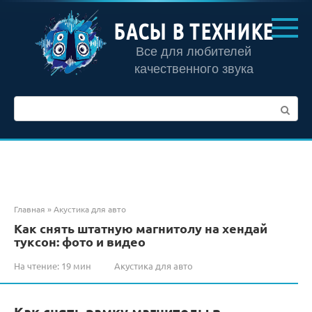
Перейти
к
БАСЫ В ТЕХНИКЕ
контенту
Все для любителей
качественного звука
Поиск:
Главная
»
Акустика для авто
Как снять штатную магнитолу на хендай
туксон: фото и видео
На чтение:
19 мин
Акустика для авто