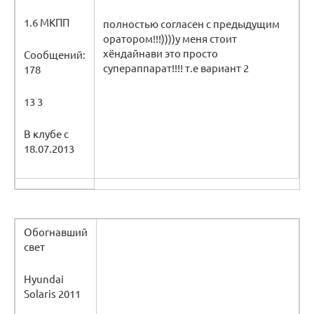
1.6 МКПП
полностью согласен с предыдущим
оратором!!!))))у меня стоит
хёндайнави это просто
Сообщений:
супераппарат!!!! т.е вариант 2
178
13 3
В клубе с
18.07.2013
Обогнавший
свет
Hyundai
Solaris 2011