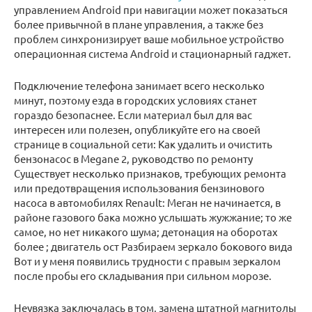
управлением Android при навигации может показаться
более привычной в плане управления, а также без
проблем синхронизирует ваше мобильное устройство
операционная система Android и стационарный гаджет.
Подключение телефона занимает всего несколько
минут, поэтому езда в городских условиях станет
гораздо безопаснее. Если материал был для вас
интересен или полезен, опубликуйте его на своей
странице в социальной сети: Как удалить и очистить
бензонасос в Megane 2, руководство по ремонту
Существует несколько признаков, требующих ремонта
или предотвращения использования бензинового
насоса в автомобилях Renault: Меган не начинается, в
районе газового бака можно услышать жужжание; то же
самое, но нет никакого шума; детонация на оборотах
более ; двигатель ост Разбираем зеркало бокового вида
Вот и у меня появились трудности с правым зеркалом
после пробы его складывания при сильном морозе.
Неувязка заключалась в том, замена штатной магнитолы