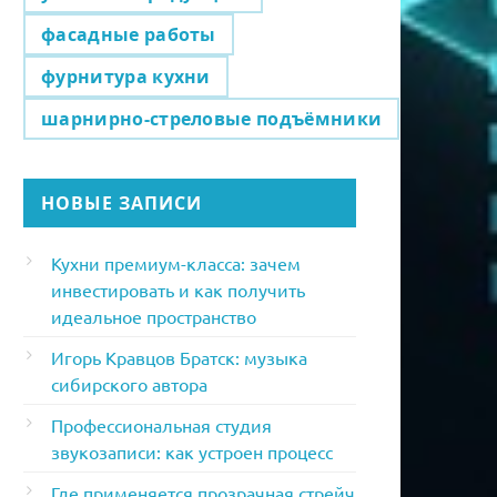
фасадные работы
фурнитура кухни
шарнирно-стреловые подъёмники
НОВЫЕ ЗАПИСИ
Кухни премиум-класса: зачем
инвестировать и как получить
идеальное пространство
Игорь Кравцов Братск: музыка
сибирского автора
Профессиональная студия
звукозаписи: как устроен процесс
Где применяется прозрачная стрейч