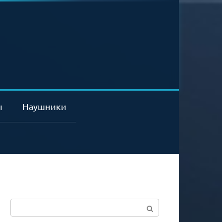
ы
Наушники
Поиск: