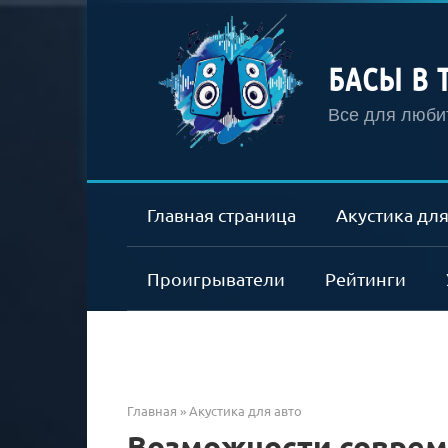
Перейти
к
контенту
БАСЫ В 
Все для любит
Главная страница
Акустика для
Проигрыватели
Рейтинги
Главная
»
Акустика для авто
Возможности соврем