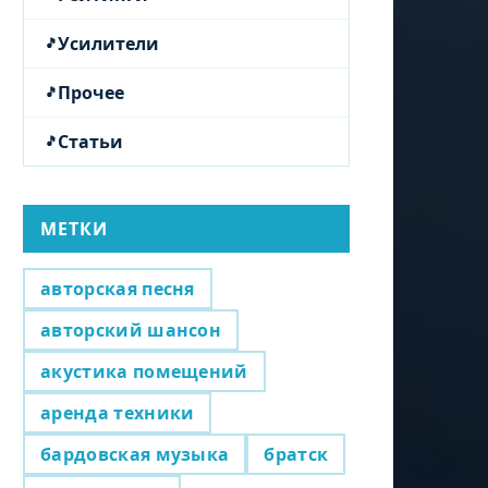
Усилители
Прочее
Статьи
МЕТКИ
авторская песня
авторский шансон
акустика помещений
аренда техники
бардовская музыка
братск