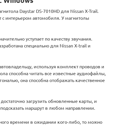
с Windows
итола Daystar DS-7010HD для Nissan X-Trail.
 с интерьером автомобиля. У магнитолы
значительно уступает по качеству звучания.
работана специально для Nissan X-trail и
автовладельцу, используя комплект проводов и
ола способна читать все известные аудиофайлы,
гональю, она способна отображать качественное
достаточно загрузить обновленные карты, и
да подсказать маршрут в любом направлении.
ного времени в ожидании кого-либо, то можно