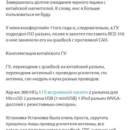
Завершились долгие ожидания черного ящика с
китайской магнитолой. К слову, емс я больше
пользоваться не буду.
У меня комфортлайн 11ого года и, следовательно, к ГУ
подходил ISO разъем, позже я захотел поставить RCD 310
и мне заменили его на quadlock c протяжкой CAN.
Комплектация китайского ГУ:
ГУ, переходник с quadlock на китайский разъем,
переходник антенный с проводом усилителя, гпс
антенна, can модуль и куча разных проводов.
Хар-ки: 800 МГц 1
Гб встроенной памяти
2 разъема для
MicroSD 2 разъема USB (1 miniUSB) 1 iPod разъем WVGA-
дисплей c резистивным сенсором.
Установка Установка была очень проста, скрутить
пришлось лишь провод усилителя антенны, все
остальное подключается к quadlock. ГПС антенну, усб