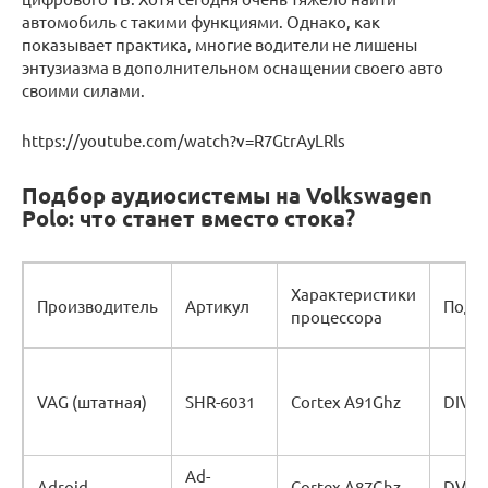
автомобиль с такими функциями. Однако, как
показывает практика, многие водители не лишены
энтузиазма в дополнительном оснащении своего авто
своими силами.
https://youtube.com/watch?v=R7GtrAyLRls
Подбор аудиосистемы на Volkswagen
Polo: что станет вместо стока?
Характеристики
Производитель
Артикул
Подд
процессора
VAG (штатная)
SHR-6031
Cortex A91Ghz
DIVX
Ad-
Adroid
Cortex A87Ghz
DVD/