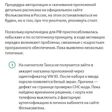
Процедура авторизации и скачивания приложений
детально расписана на официальном сайте
Фольксвагена в России, на этом останавливаться не
будем, но о том, про что умолчали, упомянуть стоит.
Поскольку мультимедиа для РФ приспосабливалась
«абы как» и по остаточному принципу, в ходе активации
нередко возникают проблемы, связанные с «сыростью»
программного обеспечения. Пока выявлено несколько
типичных:
На магнитоле Таоса не получается зайти в
аккаунт магазина приложений через
идентификатор VW ID. После набора и ввода
пароля появляется белый экран. Причина —
дефект на странице проверки СМС-кода. Пока
найдено временное решение, с ноута или
телефона выключить 2-факторную
аутентификацию в личном кабинете на сайте
Фольксвагена.