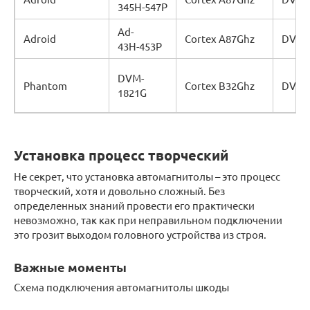
345Н-547Р
Ad-
Adroid
Cortex A87Ghz
DVD/
43Н-453Р
DVM-
Phantom
Cortex В32Ghz
DVD/
1821G
Установка процесс творческий
Не секрет, что установка автомагнитолы – это процесс
творческий, хотя и довольно сложный. Без
определенных знаний провести его практически
невозможно, так как при неправильном подключении
это грозит выходом головного устройства из строя.
Важные моменты
Схема подключения автомагнитолы шкоды