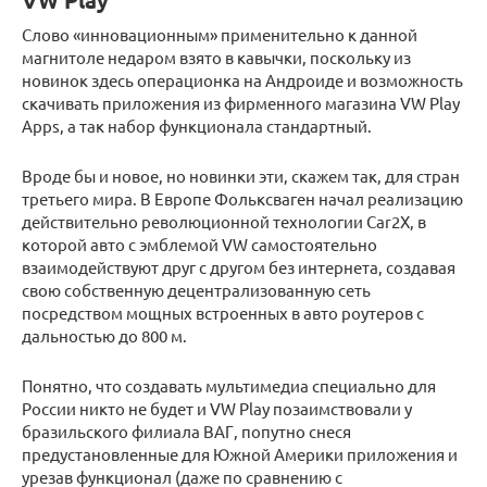
VW Play
Слово «инновационным» применительно к данной
магнитоле недаром взято в кавычки, поскольку из
новинок здесь операционка на Андроиде и возможность
скачивать приложения из фирменного магазина VW Play
Apps, а так набор функционала стандартный.
Вроде бы и новое, но новинки эти, скажем так, для стран
третьего мира. В Европе Фольксваген начал реализацию
действительно революционной технологии Car2X, в
которой авто с эмблемой VW самостоятельно
взаимодействуют друг с другом без интернета, создавая
свою собственную децентрализованную сеть
посредством мощных встроенных в авто роутеров с
дальностью до 800 м.
Понятно, что создавать мультимедиа специально для
России никто не будет и VW Play позаимствовали у
бразильского филиала ВАГ, попутно снеся
предустановленные для Южной Америки приложения и
урезав функционал (даже по сравнению с