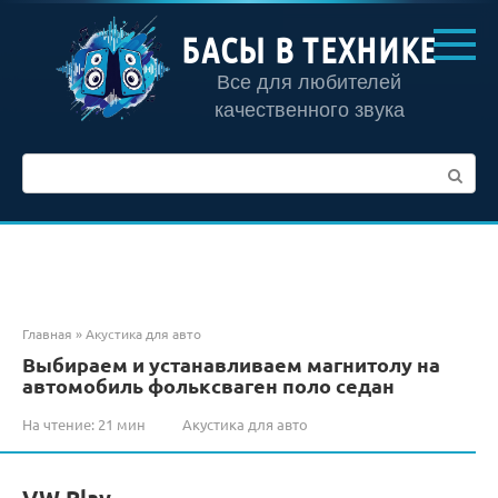
Перейти
к
БАСЫ В ТЕХНИКЕ
контенту
Все для любителей
качественного звука
Поиск:
Главная
»
Акустика для авто
Выбираем и устанавливаем магнитолу на
автомобиль фольксваген поло седан
На чтение:
21 мин
Акустика для авто