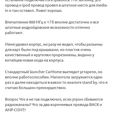
провод и ipod провод провел в штатное место для media-
in и там оставил. Ловит хорошо.
Впечатление 800 МГц и 1 Гб вполне достаточно и все
штатные андройдовские возможности отлично
работают.
Меня удивил корпус, ни разу не видел, чтобы разъемы
для карт были под крышками, но пластик очень
качественный и крутилки прорезинены, видимо у
китайцев новая мода на корпуса.
Стандартный launcher CarHome выглядит устарело, но
вполне работоспособен. Магнитола загружается один
раз и далее находиться в каком то аналоге stand by, что я
считаю большим преимуществом.
Вопрос Что я не так подключил, если утром сбиваются
радиоканалы? Что за два коричневых провода BACK и
AMP-CONT?