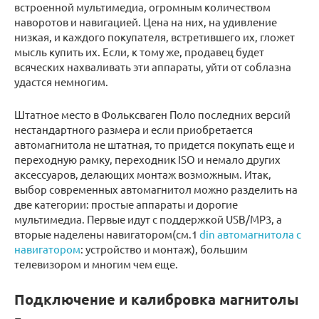
встроенной мультимедиа, огромным количеством
наворотов и навигацией. Цена на них, на удивление
низкая, и каждого покупателя, встретившего их, гложет
мысль купить их. Если, к тому же, продавец будет
всяческих нахваливать эти аппараты, уйти от соблазна
удастся немногим.
Штатное место в Фольксваген Поло последних версий
нестандартного размера и если приобретается
автомагнитола не штатная, то придется покупать еще и
переходную рамку, переходник ISO и немало других
аксессуаров, делающих монтаж возможным. Итак,
выбор современных автомагнитол можно разделить на
две категории: простые аппараты и дорогие
мультимедиа. Первые идут с поддержкой USB/MP3, а
вторые наделены навигатором(см.1
din автомагнитола с
навигатором
: устройство и монтаж), большим
телевизором и многим чем еще.
Подключение и калибровка магнитолы