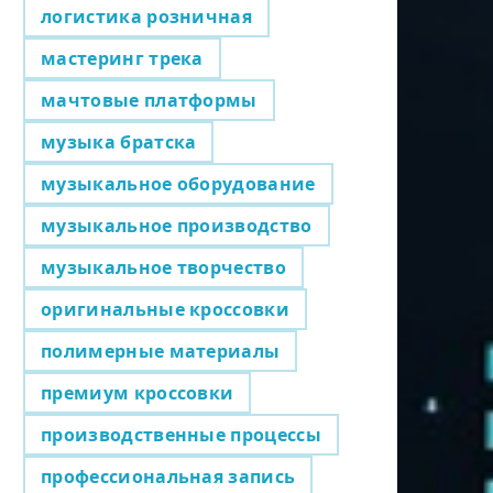
логистика розничная
мастеринг трека
мачтовые платформы
музыка братска
музыкальное оборудование
музыкальное производство
музыкальное творчество
оригинальные кроссовки
полимерные материалы
премиум кроссовки
производственные процессы
профессиональная запись