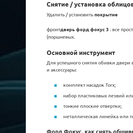
Снятие / установка облицо
Удалить / установить
покрытие
фронт
дверь форд фокус 3
. все прос
(поршневых.
Основной инструмент
Для успешного снятия обивки двери 
и аксессуары:
комплект насадок Torx;
набор пластиковых лезвий или
тонкие плоские отвертки;
металлическая линейка или то
Форд Фокус, как снять обшив