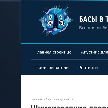
Перейти
к
контенту
БАСЫ В 
Все для любит
Главная страница
Акустика для
Проигрыватели
Рейтинги
Главная
»
Акустика для авто
Шумоизоляция двере