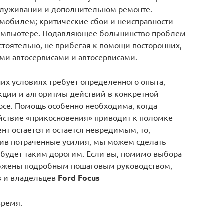
бслуживании и дополнительном ремонте.
мобилем; критические сбои и неисправности
компьютере. Подавляющее большинство проблем
стоятельно, не прибегая к помощи посторонних,
ими автосервисами и автосервисами.
х условиях требует определенного опыта,
кции и алгоритмы действий в конкретной
осе. Помощь особенно необходима, когда
йствие «прикосновения» приводит к поломке
нт остается и остается невредимым, то,
сив потраченные усилия, мы можем сделать
 будет таким дорогим. Если вы, помимо выбора
абжены подробным пошаговым руководством,
в и владельцев
Ford Focus
время.