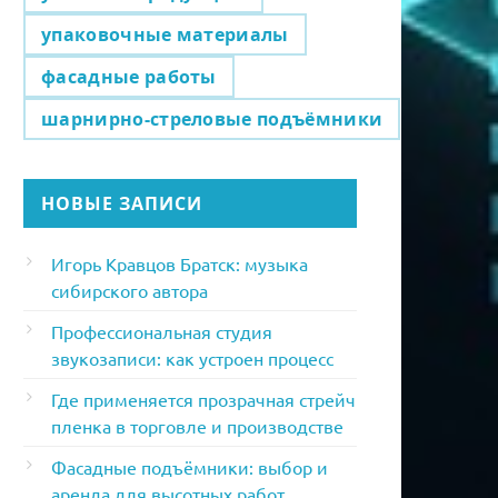
упаковочные материалы
фасадные работы
шарнирно-стреловые подъёмники
НОВЫЕ ЗАПИСИ
Игорь Кравцов Братск: музыка
сибирского автора
Профессиональная студия
звукозаписи: как устроен процесс
Где применяется прозрачная стрейч
пленка в торговле и производстве
Фасадные подъёмники: выбор и
аренда для высотных работ