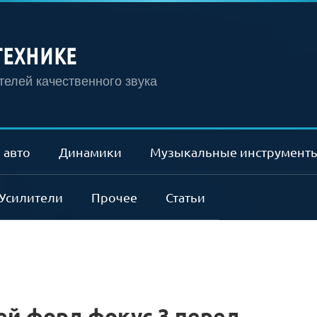
ТЕХНИКЕ
елей качественного звука
 авто
Динамики
Музыкальные инструмент
Усилители
Прочее
Статьи
й форд фокус 3 перед