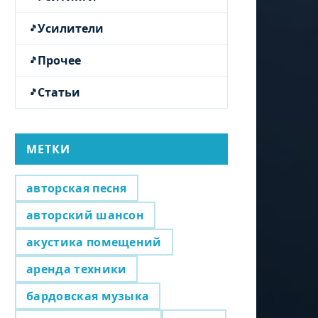
Усилители
Прочее
Статьи
МЕТКИ
авторская песня
авторский шансон
акустика помещений
аренда техники
бардовская музыка