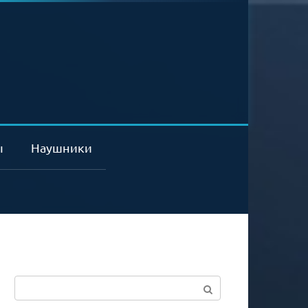
ы
Наушники
Поиск: