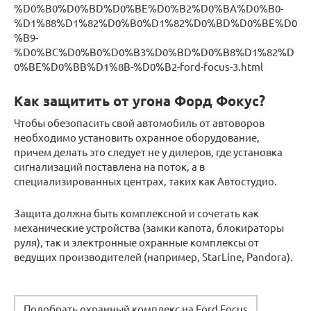
%D0%B0%D0%BD%D0%BE%D0%B2%D0%BA%D0%B0-
%D1%88%D1%82%D0%B0%D1%82%D0%BD%D0%BE%D0
%B9-
%D0%BC%D0%B0%D0%B3%D0%BD%D0%B8%D1%82%D
0%BE%D0%BB%D1%8B-%D0%B2-ford-focus-3.html
Как защитить от угона Форд Фокус?
Чтобы обезопасить свой автомобиль от автоворов
необходимо установить охранное оборудование,
причем делать это следует не у дилеров, где установка
сигнализаций поставлена на поток, а в
специализированных центрах, таких как Автостудио.
Защита должна быть комплексной и сочетать как
механические устройства (замки капота, блокираторы
руля), так и электронные охранные комплексы от
ведущих производителей (например, StarLine, Pandora).
Подобрать охранный комплекс на Ford Focus