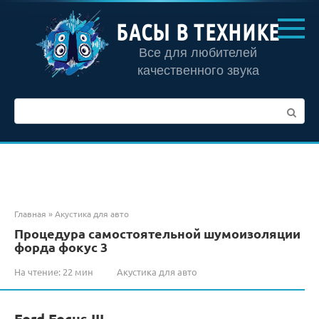
Перейти
к
БАСЫ В ТЕХНИКЕ
контенту
Все для любителей
качественного звука
Поиск:
Главная
»
Акустика для авто
Процедура самостоятельной шумоизоляции
форда фокус 3
На чтение:
22 мин
Акустика для авто