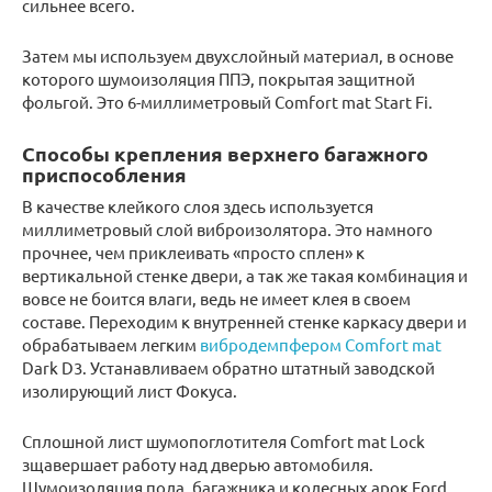
сильнее всего.
Затем мы используем двухслойный материал, в основе
которого шумоизоляция ППЭ, покрытая защитной
фольгой. Это 6-миллиметровый Comfort mat Start Fi.
Способы крепления верхнего багажного
приспособления
В качестве клейкого слоя здесь используется
миллиметровый слой виброизолятора. Это намного
прочнее, чем приклеивать «просто сплен» к
вертикальной стенке двери, а так же такая комбинация и
вовсе не боится влаги, ведь не имеет клея в своем
составе. Переходим к внутренней стенке каркасу двери и
обрабатываем легким
вибродемпфером Comfort mat
Dark D3. Устанавливаем обратно штатный заводской
изолирующий лист Фокуса.
Сплошной лист шумопоглотителя Comfort mat Lock
зщавершает работу над дверью автомобиля.
Шумоизоляция пола, багажника и колесных арок Ford