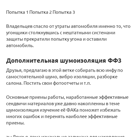
Попытка 1 Попытка 2 Попытка 3
Владельцев спасло от утраты автомобиля именно то, что
угонщики столкнувшись с нештатными системами
защиты прекратили попытку угона и оставили
автомобиль.
Дополнительная шумоизоляция ФФ3
Друзья, предлагаю в этой ветке собирать всю инфу по
самостоятельной шумо, вибро изоляции, разборке
салона. Постить свои фотоотчеты и т.п.
Основные приемы работы, наработанные эффективные
сендвичи материалов уже давно накопленны в теме
шумоизоляция изучение её ФАКа поможет избежать
многих ошибок и перенять наиболее эффективные
приемы.
зы Друзья, тема изначально задумана для накопления