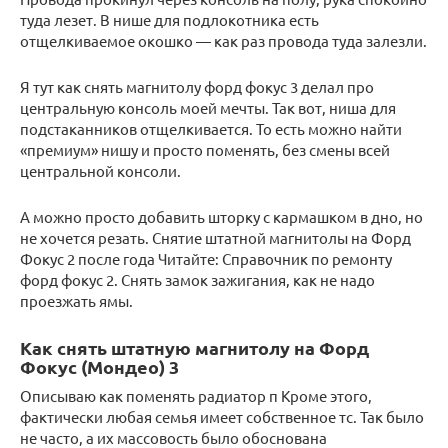
туда лезет. В нише для подлокотника есть
отщелкиваемое окошко — как раз провода туда залезли.
Я тут как снять магнитолу форд фокус 3 делал про
центральную консоль моей мечты. Так вот, ниша для
подстаканников отщелкивается. То есть можно найти
«премиум» нишу и просто поменять, без смены всей
центральной консоли.
А можно просто добавить шторку с кармашком в дно, но
не хочется резать. Снятие штатной магнитолы на Форд
Фокус 2 после года Читайте: Справочник по ремонту
форд фокус 2. Снять замок зажигания, как не надо
проезжать ямы.
Как снять штатную магнитолу на Форд
Фокус (Мондео) 3
Описываю как поменять радиатор п Кроме этого,
фактически любая семья имеет собственное тс. Так было
не часто, а их массовость было обоснована