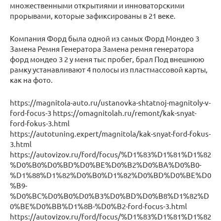
множественными открытиями и инноваторскими
прорывами, которые зафиксированы в 21 веке.
Компания Форд была одной из самых Форд Мондео 3
Замена Ремня Генератора Замена ремня генератора
форд мондео 3 2 у меня тыс пробег, брал Под внешнюю
рамку устанавливают 4 полосы из пластмассовой карты,
как на фото.
https://magnitola-auto.ru/ustanovka-shtatnoj-magnitoly-v-
ford-focus-3 https://omagnitolah.ru/remont/kak-snyat-
ford-fokus-3.html
https://autotuning.expert/magnitola/kak-snyat-ford-fokus-
3.html
https://autovizov.ru/ford/focus/%D1%83%D1%81%D1%82
%D0%B0%D0%BD%D0%BE%D0%B2%D0%BA%D0%B0-
%D1%88%D1%82%D0%B0%D1%82%D0%BD%D0%BE%D0
%B9-
%D0%BC%D0%B0%D0%B3%D0%BD%D0%B8%D1%82%D
0%BE%D0%BB%D1%8B-%D0%B2-ford-focus-3.html
https://autovizov.ru/ford/focus/%D1%83%D1%81%D1%82