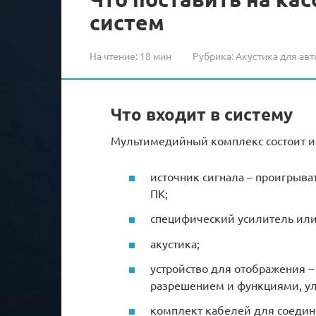
систем
На чтение:
18 мин
Рубрика:
Акустика для авт
Что входит в систему
Мультимедийный комплекс состоит и
источник сигнала – проигрыв
ПК;
специфический усилитель или
акустика;
устройство для отображения 
разрешением и функциями, у
комплект кабелей для соедин