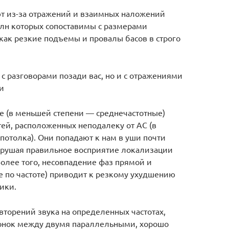
ют из-за отражений и взаимных наложений
лн которых сопоставимы с размерами
как резкие подъемы и провалы басов в строго
о с разговорами позади вас, но и с отражениями
и
е (в меньшей степени — среднечастотные)
ей, расположенных неподалеку от АС (в
 потолка). Они попадают к нам в уши почти
арушая правильное восприятие локализации
Более того, несовпадение фаз прямой и
е по частоте) приводит к резкому ухудшению
ики.
вторений звука на определенных частотах,
онок между двумя параллельными, хорошо