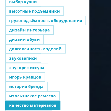
выбор кухни
высотные подъёмники
грузоподъёмность оборудования
дизайн интерьера
дизайн обуви
долговечность изделий
звукозаписи
звукорежиссура
игорь кравцов
история бренда
итальянское ремесло
качество материалов