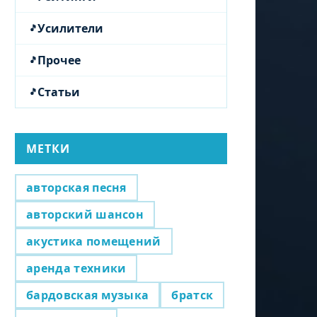
Усилители
Прочее
Статьи
МЕТКИ
авторская песня
авторский шансон
акустика помещений
аренда техники
бардовская музыка
братск