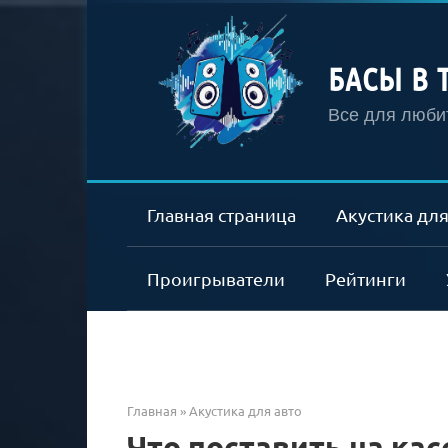
Перейти
к
контенту
БАСЫ В 
Все для любит
Главная страница
Акустика для
Проигрыватели
Рейтинги
Главная
»
Акустика для авто
Что поставить на ка