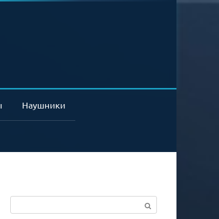
ы
Наушники
Поиск: