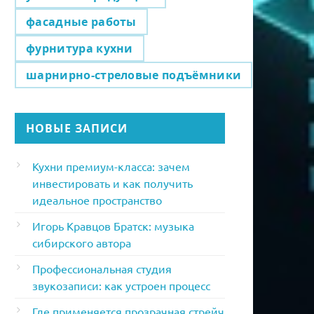
фасадные работы
фурнитура кухни
шарнирно-стреловые подъёмники
НОВЫЕ ЗАПИСИ
Кухни премиум-класса: зачем
инвестировать и как получить
идеальное пространство
Игорь Кравцов Братск: музыка
сибирского автора
Профессиональная студия
звукозаписи: как устроен процесс
Где применяется прозрачная стрейч