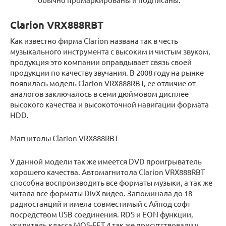
Clarion VRX888RBT
Как известно фирма Clarion названа так в честь
музыкального инструмента с высоким и чистым звуком,
продукция это компании оправдывает связь своей
продукции по качеству звучания. В 2008 году на рынке
появилась модель Clarion VRX888RBT, ее отличие от
аналогов заключалось в семи дюймовом дисплее
высокого качества и высокоточной навигации формата
HDD.
Магнитолы Clarion VRX888RBT
У данной модели так же имеется DVD проигрыватель
хорошего качества. Автомагнитола Clarion VRX888RBT
способна воспроизводить все форматы музыки, а так же
читала все форматы DivX видео. Запоминала до 18
радиостанций и имела совместимый с Айпод софт
посредством USB соединения. RDS и EON функции,
усилитель класса MOS-FET 4 так же присутствовали у