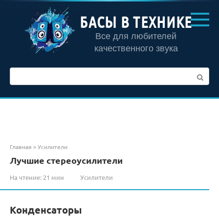
Перейти
к
БАСЫ В ТЕХНИКЕ
контенту
Все для любителей
качественного звука
Поиск:
Главная
»
Усилители
Лучшие стереоусилители
На чтение:
21 мин
Усилители
Конденсаторы