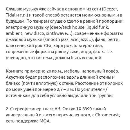
Слушаю музыку уже сейчас в основном из сети (Deezer,
Tidal и т.п.) и такой способ останется моим основным и в
будущем. По жанрам слушаю где-то в равной пропорции:
электронную музыку (deep/tech house, liquid funk,
ambient, new disco, sinthwave…), современные форматы
джазовой музыки (smooth jazz, acid jazz…), фанк, регги,
классический рок 70-х, хард рок, альтернатива,
современные форматы рок музыки, инди, фолк. Т.е.
очевидно, что система должны быть всеядной.
Комната примерно 20 кв.м., мебель, напольный ковёр.
Акустика будет расположена вдоль длинной стены и
близко (почти вплотную) к стене. Расстояние от колонок
до моих ушей примерно 2,7 – 3 м. По усилителям/
источникам для себя условно выделили три группы:
2. Стереоресивер класс АВ: Onkyo TX-8390 самый
универсальный из всего перечисленного, с Chromecast,
есть поддержка MQA.