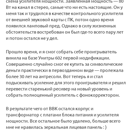
схема усилителя мощности. Заявленная мощность — 80
Вт на канал в стерео, самые что ни есть настоящие. Он у
меня так и трудился в качестве контрольного усилителя
от внешней звуковой карты с ПК, потом одно время
появился ламповый пред. Однако в силу жизненных
обстоятельств востребован он был где-то всего пару лет
и потом остался не у дел.
Прошло время, и я смог собрать себе проигрыватель
винила на базе Унитры 602 первой модификации.
Совершенно случайно смог ее купить за символические
деньги практически в первозданном виде — пролежала
более 30 лет на антресоли. Вот теперь я и стал
подыскивать усиление для этого проигрывателя и решил
перевести старенький ресивер на новый уровень и
собрать полноценный усилитель с фонокорректором.
В результате чего от ВВК остался корпус и
трансформатор с платами блока питания и усилителя
мощности. Все остальное было удалено, больше всего
мне не нравилась зеркальная лицевая панель : )