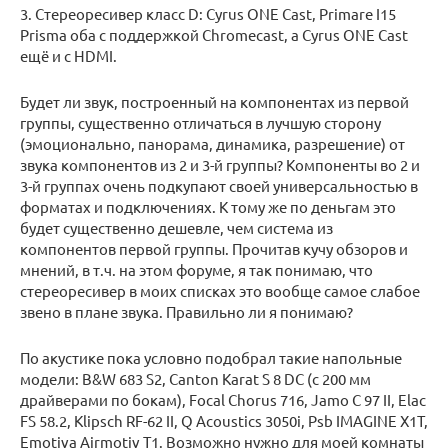
3. Стереоресивер класс D: Cyrus ONE Cast, Primare I15
Prisma оба с поддержкой Chromecast, а Cyrus ONE Cast
ещё и с HDMI.
Будет ли звук, построенный на компонентах из первой
группы, существенно отличаться в лучшую сторону
(эмоционально, панорама, динамика, разрешение) от
звука компонентов из 2 и 3-й группы? Компоненты во 2 и
3-й группах очень подкупают своей универсальностью в
форматах и подключениях. К тому же по деньгам это
будет существенно дешевле, чем система из
компонентов первой группы. Прочитав кучу обзоров и
мнений, в т.ч. на этом форуме, я так понимаю, что
стереоресивер в моих списках это вообще самое слабое
звено в плане звука. Правильно ли я понимаю?
По акустике пока условно подобрал такие напольные
модели: B&W 683 S2, Canton Karat S 8 DC (с 200 мм
драйверами по бокам), Focal Chorus 716, Jamo C 97 II, Elac
FS 58.2, Klipsch RF-62 II, Q Acoustics 3050i, Psb IMAGINE X1T,
Emotiva Airmotiv T1. Возможно нужно для моей комнаты