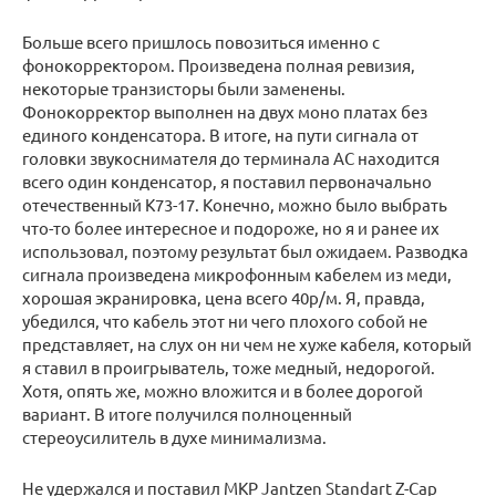
Больше всего пришлось повозиться именно с
фонокорректором. Произведена полная ревизия,
некоторые транзисторы были заменены.
Фонокорректор выполнен на двух моно платах без
единого конденсатора. В итоге, на пути сигнала от
головки звукоснимателя до терминала АС находится
всего один конденсатор, я поставил первоначально
отечественный К73-17. Конечно, можно было выбрать
что-то более интересное и подороже, но я и ранее их
использовал, поэтому результат был ожидаем. Разводка
сигнала произведена микрофонным кабелем из меди,
хорошая экранировка, цена всего 40р/м. Я, правда,
убедился, что кабель этот ни чего плохого собой не
представляет, на слух он ни чем не хуже кабеля, который
я ставил в проигрыватель, тоже медный, недорогой.
Хотя, опять же, можно вложится и в более дорогой
вариант. В итоге получился полноценный
стереоусилитель в духе минимализма.
Не удержался и поставил MKP Jantzen Standart Z-Cap