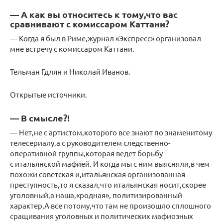
— А как вы относитесь к тому,что вас
сравнивают с комиссаром Каттани?
— Когда я был в Риме,журнал «Экспресс» организовал
мне встречу с комиссаром Каттани.
Тельман Гдлян и Николай Иванов.
Открытые источники.
— В смысле?!
— Нет,не с артистом,которого все знают по знаменитому
телесериалу,а с руководителем следственно-
оперативной группы,которая ведет борьбу
с итальянской мафией. И когда мы с ним выясняли,в чем
похожи советская и,итальянская организованная
преступность,то я сказал,что итальянская носит,скорее
уголовный,а наша,«родная», политизированный
характер,А все потому,что там не произошло сплошного
сращивания уголовных и политических мафиозных