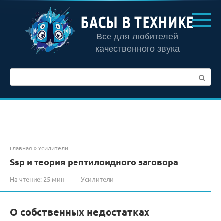
Перейти
к
БАСЫ В ТЕХНИКЕ
контенту
Все для любителей
качественного звука
Поиск:
Главная
»
Усилители
Ssp и теория рептилоидного заговора
На чтение:
25 мин
Усилители
О собственных недостатках