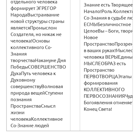
отдельного человека
Знание есть Творящее
формирует ЭГРЕГОР
Начало!Роль Коллектив
НародаВыстраивание
Со-Знания в судьбе люд
новой структуры страны
ЕСМЬ!Безличностное
являетсяПромыслом
ЦелоеВы – Боги, творящ
Создателя, но никак не
Новое
человека!Основы
ПространствоПрозрение
коллективного Со-
в ваших руках!Мыслеоб
Знания
человека ВЕРЫЕдиный
творчестваНакануне Дня
МЫСЛЕОБРАЗ есть
ПобедыСОВЕРШЕНСТВО
Пространство
ДухаПуть человека к
ПЕРВОТВОРЦАЭтапы
Духовному
формирования
совершенствуВолновая
КОЛЛЕКТИВНОГО
природа вещейСтупени
ПЕРВОСОЗНАНИЯЧудо
познания
Богоявления отменяет
ПространстваСмысл
Конец Света!
жизни
человекаКоллективное
Со-Знание людей