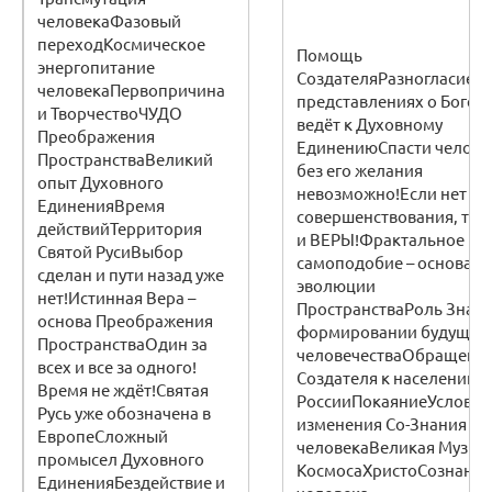
человекаФазовый
переходКосмическое
Помощь
энергопитание
СоздателяРазногласие в
человекаПервопричина
представлениях о Боге н
и ТворчествоЧУДО
ведёт к Духовному
Преображения
ЕдинениюСпасти челове
ПространстваВеликий
без его желания
опыт Духовного
невозможно!Если нет
ЕдиненияВремя
совершенствования, то н
действийТерритория
и ВЕРЫ!Фрактальное
Святой РусиВыбор
самоподобие – основа
сделан и пути назад уже
эволюции
нет!Истинная Вера –
ПространстваРоль Знани
основа Преображения
формировании будущег
ПространстваОдин за
человечестваОбращени
всех и все за одного!
Создателя к населению
Время не ждёт!Святая
РоссииПокаяниеУсловия
Русь уже обозначена в
изменения Со-Знания
ЕвропеСложный
человекаВеликая Музык
промысел Духовного
КосмосаХристоСознание
ЕдиненияБездействие и