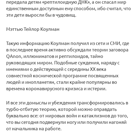
передала детям «рептилоидную ДНК», а он спасал мир
единственным доступным ему способом, ибо считал, что
эти дети выросли бы в чудовищ.
Мэттью Тейлор Коулман
Такую информацию Коулман получил из сети и СМИ, где
в последнее время активно обсуждали теории заговора
QAnon, иллюминатов и рептилоидов, тайно
руководящих миром. Подобные суждения, наряду с
мнениями о действующей с середины XX века
совместной космической программе посвященных
людей и инопланетян, стали крайне популярны во
времена коронавирусного кризиса и истерии.
И все эти домыслы и убеждения трансформировались в
турбо-отбитую теорию, которой можно оправдать
буквально все: от мировых войн и катаклизмов до того,
что вы сегодня подвернули ногу или получили нагоняй
от начальника на работе.