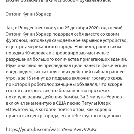
Энтони Куинн Уорнер
Так, в Рождественское утро 25 декабря 2020 года некий
Энтони Куинн Уорнер подорвал себя вместе со своим
фургоном, используя самодельное взрывное устройство,
в центре американского города Нэшвилл, ранив также
порядка 10 человек и спровоцировав частичные
разрушения большого количества прилегающих зданий.
Мужчина явно не преследовал цели нанести физический
вред людям, так как для своих действий выбрал раннее
утро, а за 15 минут до подрыва включил громкую связь,
по которой робоголос женщины объявлял, что вскоре
состоится взрыв, так что большинство прохожих
покинуло радиус действия бомбы. За 3 минуты Уорнер
включил знаменитую в США песню Петулы Кларк
«Downtown», в которой поется о том, как хорошо
приехать в центр города, если тебе грустно и одиноко.
https://youtube.com/watch?v=ot6wivV2GKc