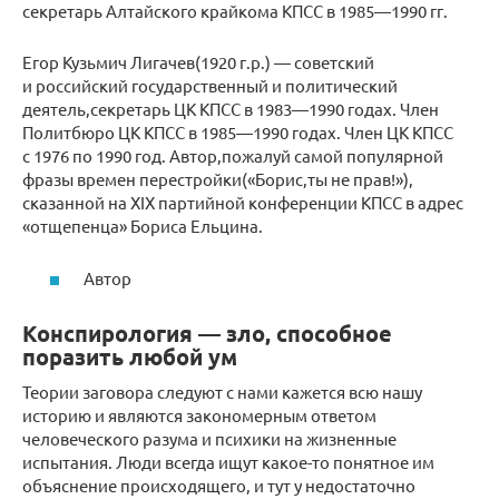
секретарь Алтайского крайкома КПСС в 1985—1990 гг.
Егор Кузьмич Лигачев(1920 г.р.) — советский
и российский государственный и политический
деятель,секретарь ЦК КПСС в 1983—1990 годах. Член
Политбюро ЦК КПСС в 1985—1990 годах. Член ЦК КПСС
с 1976 по 1990 год. Автор,пожалуй самой популярной
фразы времен перестройки(«Борис,ты не прав!»),
сказанной на XIX партийной конференции КПСС в адрес
«отщепенца» Бориса Ельцина.
Автор
Конспирология — зло, способное
поразить любой ум
Теории заговора следуют с нами кажется всю нашу
историю и являются закономерным ответом
человеческого разума и психики на жизненные
испытания. Люди всегда ищут какое-то понятное им
объяснение происходящего, и тут у недостаточно