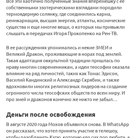
Все эти хаотично полученные знания вперемешку с ее
собственными эзотерическими взглядами породили
термоядерную солянку, где соединились карма,
реинкарнация, высшая энергия, атланты, космические
существа и еще многие вещи, о которых мы привыкли
слышать в передачах Игоря Прокопенко на Рен-ТВ.
В ее рассуждениях упоминались и некие ЗМЕИ и
Великий Дракон, проживающие в норах под землей.
Такая адаптация оккультной традиции пришлась по
нраву многим современникам, а идеи теософии оказала
влияние на ряд личностей, таких как Томас Эдисон,
Василий Кандинский и Александр Скрябин, и также
вдохновили многих религиозных лидеров на создание
огромного числа теософских обществ по всем миру. И
про змей и драконов конечно же никто не забыл…
Деньги после освобождения
В августе 2020 года Мохов объявился снова. В WhatsApp
он рассказал, что хотел принять участие в телешоу,
чтобы разоблачить Катю, которую «до сих пор любит», а