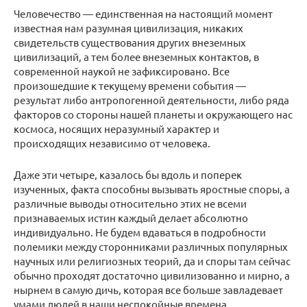
Человечество — единственная на настоящий момент
известная нам разумная цивилизация, никаких
свидетельств существования других внеземных
цивилизаций, а тем более внеземных контактов, в
современной наукой не зафиксировано. Все
произошедшие к текущему времени события —
результат либо антропогенной деятельности, либо ряда
факторов со стороны нашей планеты и окружающего нас
космоса, носящих неразумный характер и
происходящих независимо от человека.
Даже эти четыре, казалось бы вдоль и поперек
изученных, факта способны вызывать яростные споры, а
различные выводы относительно этих не всеми
признаваемых истин каждый делает абсолютно
индивидуально. Не будем вдаваться в подробности
полемики между сторонниками различных популярных
научных или религиозных теорий, да и споры там сейчас
обычно проходят достаточно цивилизованно и мирно, а
нырнем в самую дичь, которая все больше завладевает
умами людей в наши неспокойные времена.