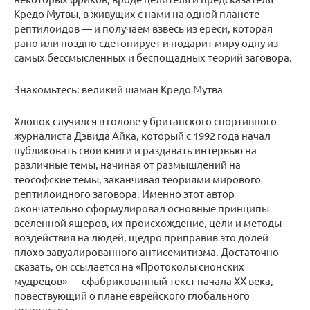
Кредо Мутвы, в живущих с нами на одной планете
рептилоидов — и получаем взвесь из ереси, которая
рано или поздно сдетонирует и подарит миру одну из
самых бессмысленных и беспощадных теорий заговора.
Знакомьтесь: великий шаман Кредо Мутва
Хлопок случился в голове у британского спортивного
журналиста Дэвида Айка, который с 1992 года начал
публиковать свои книги и раздавать интервью на
различные темы, начиная от размышлений на
теософские темы, заканчивая теориями мирового
рептилоидного заговора. Именно этот автор
окончательно сформулировал основные принципы
вселенной ящеров, их происхождение, цели и методы
воздействия на людей, щедро приправив это долей
плохо завуалированного антисемитизма. Достаточно
сказать, он ссылается на «Протоколы сионских
мудрецов» — сфабрикованный текст начала XX века,
повествующий о плане еврейского глобального
господства.