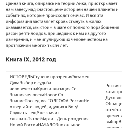
Данная книга, опираясь на теории Айка, приоткрывает
нам завесу над «настоящей» историей нашей планеты и
событиях, которые происходят сейчас. И вся эта
информация заставляет кровь стынуть в жилах:
оказывается, мы стоим в шаге от полного порабощения
расой рептилоидов, пришедших к нам из другого
измерения, и манипулирующих человечеством на
протяжении многих тысяч лет.
Книга IX, 2012 год
ИСПОВЕДЬСтупени прозренияЭкзамен
ДухаВыбор и судьба
Россия вх
человечестваКристаллизация Со-
катастроф
Знания человекаНовое Со-
Духовное 
ЗнаниеПоследняя ГОЛГОФА РоссииНе
Обращение
отвергайте людей, идущих к Богу!
отсчёта Но
Слушать – ещё не значит
времениС
слышатьПятое Марта – День рождения
выборВсел
Новой РоссииНАЧАЛОЭпохальное
времениПе