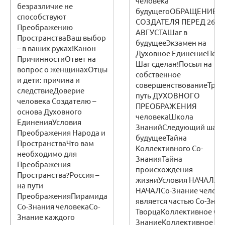
человека
безразличие не
будущегоОБРАЩЕНИЕ
способствуют
СОЗДАТЕЛЯ ПЕРЕД 26
Преображению
АВГУСТАШаг в
ПространстваВаш выбор
будущееЭкзамен на
– в ваших руках!Канон
Духовное ЕдинениеПер
ПричинностиОтвет на
Шаг сделан!Посыл на
вопрос о женщинахОтцы
собственное
и дети: причина и
совершенствованиеТру
следствиеДоверие
путь ДУХОВНОГО
человека Создателю –
ПРЕОБРАЖЕНИЯ
основа Духовного
человекаШкола
ЕдиненияУсловия
ЗнанийСледующий шаг в
Преображения Народа и
будущееТайна
ПространстваЧто вам
Коллективного Со-
необходимо для
ЗнанияТайна
Преображения
происхождения
Пространства?Россия –
жизниУсловия НАЧАЛА
на пути
НАЧАЛСо-Знание челове
ПреображенияПирамида
является частью Со-Знан
Со-Знания человекаСо-
ТворцаКоллективное Со-
Знание каждого
ЗнаниеКоллективное Со