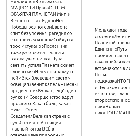
миллионовВо всём есть
МУДРОСТИ ПраваОГНЁМ
ОБЪЯТАЯ ПЛАНЕТАИ Миг, и
Вечность – всё ЕдиноНет
Победы без потериЕвропа
Мелькают года, м
спит без упоеньяТрагедия со
столетияЛетит над
счастливым концомСойдутся
Планетой призыв к
трое ИстукановПосланник
ЕдинениюПуть
тоже уж отмеченПланета
пройденный и пут
готова упастьИ вот Луна
начавшийся всегда
светить усталаПланета скачет
встречаются в доро
словно мячНеймётся, кому-то
Посыл –
неймётся Зловещим светом
подсказкаИТОГИЗ
освещаяЗвенит капель – Весны
и Великое прошло
предвестникВулкан, ещё один
и частное, Главное
вулканИ Совершенство вдруг
второстепенноеВе
проснётсяКакая боль, какая
циклНовый
мука…Ответ
циклПОНИМАНИЕ
СоздателяВеликая страна с
судьбой изгояА спящий –
главный, он за ВСЁ в
ответеВолна природных