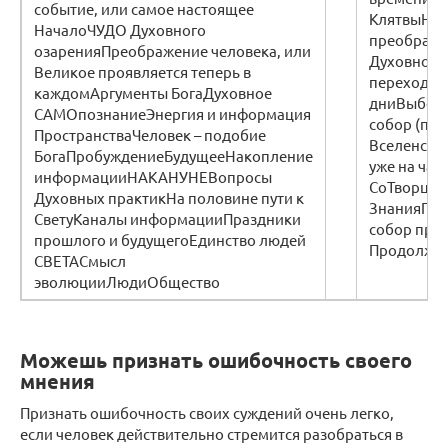
событие, или самое настоящее
КлятвыНов
НачалоЧУДО Духовного
преображе
озаренияПреображение человека, или
Духовное 
Великое проявляется теперь в
переходно
каждомАргументы БогаДуховное
дниВыбор
САМОпознаниеЭнергия и информация
собор (про
ПространстваЧеловек – подобие
Вселенско
БогаПробуждениеБудущееНакопление
уже на ча
информацииНАКАНУНЕВопросы
СоТворцыН
Духовных практикНа половине пути к
ЗнанияПоз
СветуКаналы информацииПраздники
собор прош
прошлого и будущегоЕдинство людей
Продолжен
СВЕТАСмысл
эволюцииЛюдиОбщество
Можешь признать ошибочность своего
мнения
Признать ошибочность своих суждений очень легко,
если человек действительно стремится разобраться в