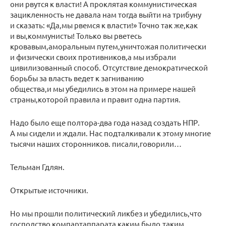
они рвутся к власти! А проклятая коммунистическая
зацикленность не давала нам тогда выйти на трибуну
и сказать: «Да,мы рвемся к власти!» Точно так же,как
и вы,коммунисты! Только вы рветесь
кровавым,аморальным путем,уничтожая политически
и физически своих противников,а мы избрали
цивилизованный способ. Отсутствие демократической
борьбы за власть ведет к загниванию
общества,и мы убедились в этом на примере нашей
страны,которой правила и правит одна партия.
Надо было еще полтора-два года назад создать НПР.
А мы сидели и ждали. Нас подталкивали к этому многие
тысячи наших сторонников. писали,говорили…
Тельман Гдлян.
Открытые источники.
Но мы прошли политический ликбез и убедились,что
господство компартаппарата каким было,таким