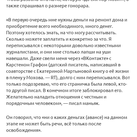
также спрашивал о размере гонорара.
«В первую очередь мне нужны деньги на ремонт дома и
приобретение всего необходимого, много денег.
Поэтому хотелось знать, на что могу рассчитывать.
Сколько можете заплатить и конкретно за что. Я
переписывался с некоторыми довольно известными
журналистами, и они мне столько лапши на уши
навешали. Даже свели меня через «ВКонтакте» с
Карстеном Графом (датский писатель, написавший в
соавторстве с Екатериной Мартыновой книгу о её жизни
в плену у Мохова. — RT), долго с ним переписывался. Вот
только подозреваю, что его страничка была левой, кто-
то другой писал. В конечном итоге заблокировал его.
Желательно наладить отношения с честным и
порядочным человеком», — писал маньяк.
Он говорил, что «ни о каких деньгах (авансе) на данном
этапе не может быть речи, всё только после
освобождения».