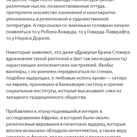
различные мысли, позаимствованные оттуда,
претерпели множество изменений и многократно
упоминались в религиозной и художественной
литературе. А персонажи со змеиными головами начали
появляться то у Робина Ховарда, то у Говарда Лавкрафта,
то у Мориса Дореля.
Некоторые заявляют, что даже «Дракула» Брэма Стокера
вдохновлен темой рептилий и (вот так неожиданность)
нарастающих антисемитских настроений. Якобы
вампиры, с их умением передвигаться по стенам,
подобно ящерицам, и любовью испить крови — сатира
на евреев, проникших в банковскую систему и прочие
социальные институты, которые высасывают соки из
западного традиционного общества.
Прибавляем к этому поднявшийся интерес к
исследованиям Африки, в которой были около-
религиозные верования в гигантских ящериц, которые
вполне возможно обладали интеллектом, а также веру
некоторых фриков, вроде целителя и предсказателя