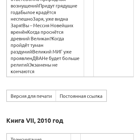
возмущенийПридут грядущие
годаБылое крадётся
неспешноЗаря, уже видна
Заря!Вы – Мессия Новейших
времёнКогда проснётся
древний Великан?Когда
пройдёт туман
раздумийВеликий МИГ уже
проявленДВАНе будет больше
религийЭкзамены не
кончаются
Версия для печати
Постоянная ссылка
Книга VII, 2010 год
Трансмутация