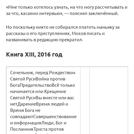
«Мне только хотелось узнать, на что могу рассчитывать и
за что, касаемо интервью», — пояснял заключённый.
Но поскольку никто не собирался платить маньяку за
рассказы о его преступлениях, Мохов писать и
названивать в редакцию прекратил.
Книга XIII, 2016 год
Сочельник, перед Рождеством
Святой РусиВойна против
БогаПредательствоВсё только
начинается или Крещение
Святой РусиВы вместе или вас
нетДарениеВремя людей и
Время Бога не
совпадаютСовершенствование
и информацияЛюди, Бог и
ПосланникТриста против