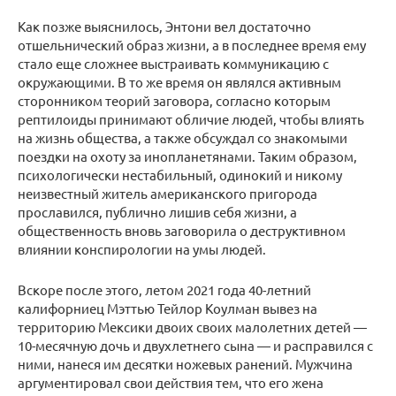
Как позже выяснилось, Энтони вел достаточно
отшельнический образ жизни, а в последнее время ему
стало еще сложнее выстраивать коммуникацию с
окружающими. В то же время он являлся активным
сторонником теорий заговора, согласно которым
рептилоиды принимают обличие людей, чтобы влиять
на жизнь общества, а также обсуждал со знакомыми
поездки на охоту за инопланетянами. Таким образом,
психологически нестабильный, одинокий и никому
неизвестный житель американского пригорода
прославился, публично лишив себя жизни, а
общественность вновь заговорила о деструктивном
влиянии конспирологии на умы людей.
Вскоре после этого, летом 2021 года 40-летний
калифорниец Мэттью Тейлор Коулман вывез на
территорию Мексики двоих своих малолетних детей —
10-месячную дочь и двухлетнего сына — и расправился с
ними, нанеся им десятки ножевых ранений. Мужчина
аргументировал свои действия тем, что его жена