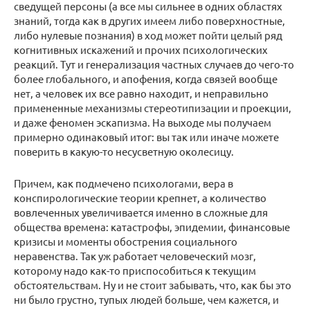
сведущей персоны (а все мы сильнее в одних областях
знаний, тогда как в других имеем либо поверхностные,
либо нулевые познания) в ход может пойти целый ряд
когнитивных искажений и прочих психологических
реакций. Тут и генерализация частных случаев до чего-то
более глобального, и апофения, когда связей вообще
нет, а человек их все равно находит, и неправильно
примененные механизмы стереотипизации и проекции,
и даже феномен эскапизма. На выходе мы получаем
примерно одинаковый итог: вы так или иначе можете
поверить в какую-то несусветную околесицу.
Причем, как подмечено психологами, вера в
конспирологические теории крепнет, а количество
вовлеченных увеличивается именно в сложные для
общества времена: катастрофы, эпидемии, финансовые
кризисы и моменты обострения социального
неравенства. Так уж работает человеческий мозг,
которому надо как-то приспособиться к текущим
обстоятельствам. Ну и не стоит забывать, что, как бы это
ни было грустно, тупых людей больше, чем кажется, и