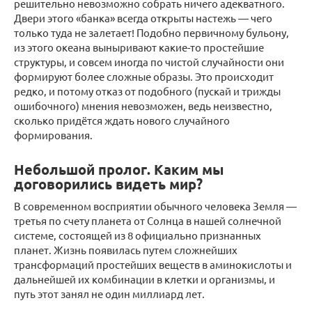
решительно невозможно собрать ничего адекватного.
Двери этого «банка» всегда открыты настежь — чего
только туда не залетает! Подобно первичному бульону,
из этого океана выныривают какие-то простейшие
структуры, и совсем иногда по чистой случайности они
формируют более сложные образы. Это происходит
редко, и потому отказ от подобного (пускай и трижды
ошибочного) мнения невозможен, ведь неизвестно,
сколько придётся ждать нового случайного
формирования.
Небольшой пролог. Каким мы
договорились видеть мир?
В современном восприятии обычного человека Земля —
третья по счету планета от Солнца в нашей солнечной
системе, состоящей из 8 официально признанных
планет. Жизнь появилась путем сложнейших
трансформаций простейших веществ в аминокислоты и
дальнейшей их комбинации в клетки и организмы, и
путь этот занял не один миллиард лет.