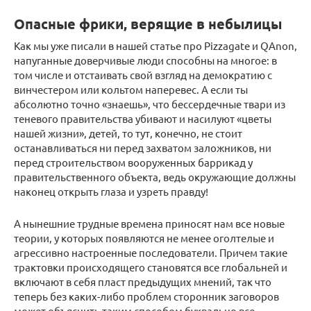
Опасные фрики, верящие в небылицы
Как мы уже писали в нашей статье про Pizzagate и QAnon,
напуганные доверчивые люди способны на многое: в
том числе и отстаивать свой взгляд на демократию с
винчестером или кольтом наперевес. А если ты
абсолютно точно «знаешь», что бессердечные твари из
теневого правительства убивают и насилуют «цветы
нашей жизни», детей, то тут, конечно, не стоит
останавливаться ни перед захватом заложников, ни
перед строительством вооруженных баррикад у
правительственного объекта, ведь окружающие должны
наконец открыть глаза и узреть правду!
А нынешние трудные времена приносят нам все новые
теории, у которых появляются не менее оголтелые и
агрессивно настроенные последователи. Причем такие
трактовки происходящего становятся все глобальней и
включают в себя пласт предыдущих мнений, так что
теперь без каких-либо проблем сторонник заговоров
может объяснить таким способом буквально все.