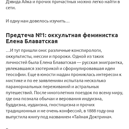
Дэвида Айка и прочих причастных можно легко найти в
сети.
И одну нам довелось изучить…
Предтеча №1: оккультная феминистка
Елена Блаватская
…И тут пришли они: различные конспирологи,
оккультисты, мессии и пророки. Одной из таких
личностей была Елена Блаватская — русская эмигрантка,
увлекавшаяся эзотерикой и сформулировавшая идеи
теософии. Еще в юности мадам прониклась интересом к
мистике и по ее заявлениям испытала несколько
паранормальных переживаний и астральных
путешествий. После многолетних поездок по всему миру,
где она познала обычаи и верования индуизма,
буддизма, иудаизма, гностицизма и прочих
традиционных и не очень конфессий, в 1888 году она
выпустила книгу под названием «Тайная Доктрина».