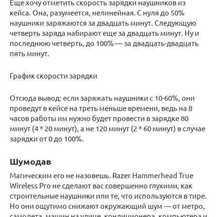
Еще хочу отметить скорость зарядки наушников из
кейса. Она, разумеется, нелинейная. С нуля до 50%
наушники заряжаются за двадцать минут. Следующую
четверть заряда набирают еще за двадцать минут. Ну и
последнюю четверть, до 100% — за двадцать-двадцать
пять минут.
График скорости зарядки
Отсюда вывод: если заряжать наушники с 10-60%, они
проведут в кейсе на треть меньше времени, ведь на 8
часов работы им нужно будет провести в зарядке 80
минут (4 * 20 минут), а не 120 минут (2 * 60 минут) в случае
зарядки от 0 до 100%.
Шумодав
Магическим его не назовешь. Razer Hammerhead True
Wireless Pro не сделают вас совершенно глухими, как
строительные наушники или те, что используются в тире.
Но они ощутимо снижают окружающий шум — от метро,
самолета, машин на улице, кондиционера, компьютера и