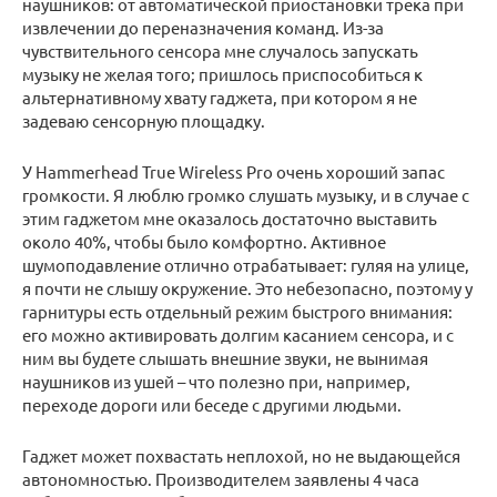
наушников: от автоматической приостановки трека при
извлечении до переназначения команд. Из-за
чувствительного сенсора мне случалось запускать
музыку не желая того; пришлось приспособиться к
альтернативному хвату гаджета, при котором я не
задеваю сенсорную площадку.
У Hammerhead True Wireless Pro очень хороший запас
громкости. Я люблю громко слушать музыку, и в случае с
этим гаджетом мне оказалось достаточно выставить
около 40%, чтобы было комфортно. Активное
шумоподавление отлично отрабатывает: гуляя на улице,
я почти не слышу окружение. Это небезопасно, поэтому у
гарнитуры есть отдельный режим быстрого внимания:
его можно активировать долгим касанием сенсора, и с
ним вы будете слышать внешние звуки, не вынимая
наушников из ушей – что полезно при, например,
переходе дороги или беседе с другими людьми.
Гаджет может похвастать неплохой, но не выдающейся
автономностью. Производителем заявлены 4 часа