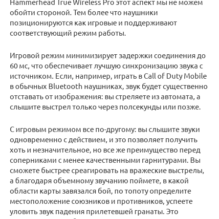
Hammerhead True Wireless Pro этот аспект мы не можем
обойти стороной. Тем более что наушники
позиционируются как игровые и поддерживают
соответствующий режим работы.
Игровой режим минимизирует задержки соединения до
60 мс, что обеспечивает лучшую синхронизацию звука с
источником. Если, например, играть в Call of Duty Mobile
в обычных Bluetooth наушниках, звук будет существенно
отставать от изображения: вы стреляете из автомата, а
слышите выстрел только через полсекунды или позже.
С игровым режимом все по-другому: вы слышите звуки
одновременно с действием, и это позволяет получить
хоть и незначительное, но все же преимущество перед
соперниками с менее качественными гарнитурами. Вы
сможете быстрее среагировать на вражеские выстрелы,
а благодаря объемному звучанию поймете, в какой
области карты завязался бой, по топоту определите
местоположение союзников и противников, успеете
уловить звук падения прилетевшей гранаты. Это