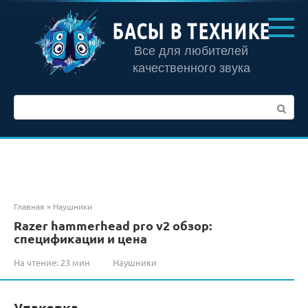
Перейти
к
БАСЫ В ТЕХНИКЕ
контенту
Все для любителей
качественного звука
Поиск:
Главная
»
Наушники
Razer hammerhead pro v2 обзор:
спецификации и цена
На чтение:
23 мин
Наушники