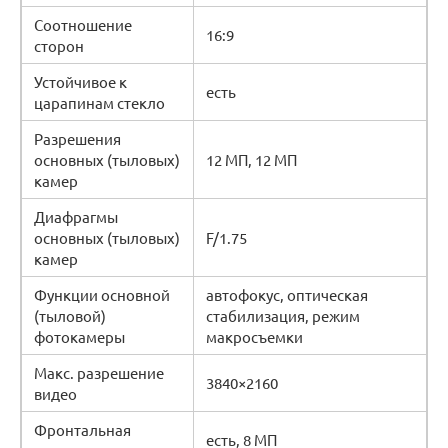
Соотношение
16:9
сторон
Устойчивое к
есть
царапинам стекло
Разрешения
основных (тыловых)
12 МП, 12 МП
камер
Диафрагмы
основных (тыловых)
F/1.75
камер
Функции основной
автофокус, оптическая
(тыловой)
стабилизация, режим
фотокамеры
макросъемки
Макс. разрешение
3840×2160
видео
Фронтальная
есть, 8 МП