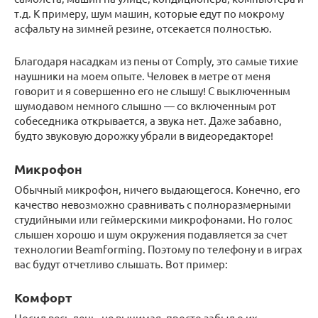
т.д. К примеру, шум машин, которые едут по мокрому
асфальту на зимней резине, отсекается полностью.
Благодаря насадкам из пены от Comply, это самые тихие
наушники на моем опыте. Человек в метре от меня
говорит и я совершенно его не слышу! С выключенным
шумодавом немного слышно — со включенным рот
собеседника открывается, а звука нет. Даже забавно,
будто звуковую дорожку убрали в видеоредакторе!
Микрофон
Обычный микрофон, ничего выдающегося. Конечно, его
качество невозможно сравнивать с полноразмерными
студийными или геймерскими микрофонами. Но голос
слышен хорошо и шум окружения подавляется за счет
технологии Beamforming. Поэтому по телефону и в играх
вас будут отчетливо слышать. Вот пример:
Комфорт
Носил весь день, не вынимая, просто забыл о их