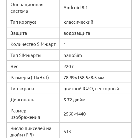
Операционная
Android 8.1
система
Тип корпуса
классический
Защита
водозащита
Количество SIM-карт
1
Тип SIM-карты
nanoSim
Вес
220 г
Размеры (ШxВxТ)
78.99×158.5×8.5 мм
Тип экрана
цветной IGZO, сенсорный
Диагональ
5.72 дюйм.
Размер
2560×1440
изображения
Число пикселей на
513
дюйм (PPI)