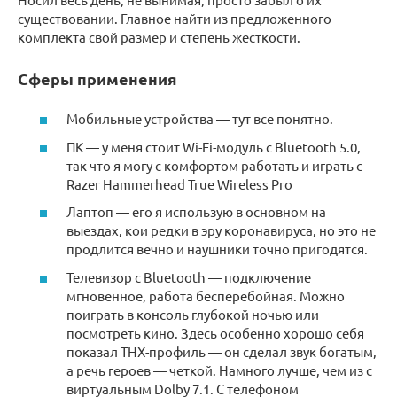
существовании. Главное найти из предложенного
комплекта свой размер и степень жесткости.
Сферы применения
Мобильные устройства — тут все понятно.
ПК — у меня стоит Wi-Fi-модуль с Bluetooth 5.0,
так что я могу с комфортом работать и играть с
Razer Hammerhead True Wireless Pro
Лаптоп — его я использую в основном на
выездах, кои редки в эру коронавируса, но это не
продлится вечно и наушники точно пригодятся.
Телевизор с Bluetooth — подключение
мгновенное, работа бесперебойная. Можно
поиграть в консоль глубокой ночью или
посмотреть кино. Здесь особенно хорошо себя
показал THX-профиль — он сделал звук богатым,
а речь героев — четкой. Намного лучше, чем из с
виртуальным Dolby 7.1. С телефоном