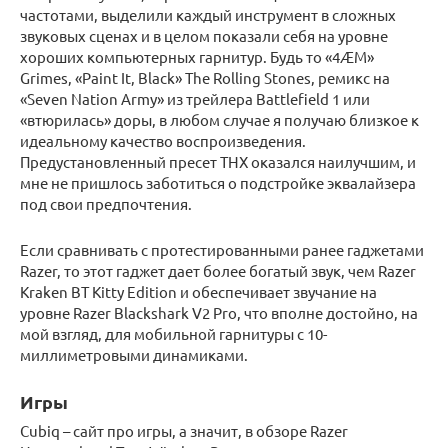
частотами, выделили каждый инструмент в сложных
звуковых сценах и в целом показали себя на уровне
хороших компьютерных гарнитур. Будь то «4ÆM»
Grimes, «Paint It, Black» The Rolling Stones, ремикс на
«Seven Nation Army» из трейлера Battlefield 1 или
«втюрилась» доры, в любом случае я получаю близкое к
идеальному качество воспроизведения.
Предустановленный пресет THX оказался наилучшим, и
мне не пришлось заботиться о подстройке эквалайзера
под свои предпочтения.
Если сравнивать с протестированными ранее гаджетами
Razer, то этот гаджет дает более богатый звук, чем Razer
Kraken BT Kitty Edition и обеспечивает звучание на
уровне Razer Blackshark V2 Pro, что вполне достойно, на
мой взгляд, для мобильной гарнитуры с 10-
миллиметровыми динамиками.
Игры
Cubiq – сайт про игры, а значит, в обзоре Razer