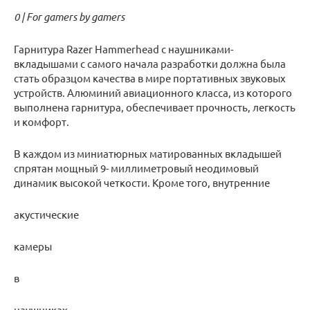
0 | For gamers by gamers
Гарнитура Razer Hammerhead с наушниками-
вкладышами с самого начала разработки должна была
стать образцом качества в мире портативных звуковых
устройств. Алюминий авиационного класса, из которого
выполнена гарнитура, обеспечивает прочность, легкость
и комфорт.
В каждом из миниатюрных матированных вкладышей
спрятан мощный 9- миллиметровый неодимовый
динамик высокой четкости. Кроме того, внутренние
акустические
камеры
в
наушниках