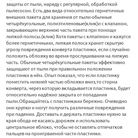
защиты от пыли, наряду с регулярной, обработкой
пылесосом. Есть два вида относительно герметичных
внешних пакета для хранения от пыли-обычные
четырёхугольные, полиэтиленовые(клик)и с клапаном,
закрывающем верхнюю часть пакета при помощи
липкой полосы.(клик) Хотя пакеты с клпапном и кажутся
более герметичными, липкая полоса хранит скрытую
угрозу повреждения конверта пластинки, если случайно
положить обложку во время прослушивания на липкую
часть. Обычные четырёхугольные пакеты эффективно
защищают от пыли при правильном положении
пластинки в нём. Опыт показал, что если пластинку
поместить нижней частью обложки вниз,то сторна
конверта, через которую вкладывается пластинка, будет
относительно надёжно закрыта от попадания
пыли.Обращайтесь с пластинками бережно. Очевидно
они хрупки и могут получить различные повреждения
при падении. Доставать и держать пластинки нужно за
края обода не касаясь дорожек и использовать
центральное яблоко, чтобы не оставлять отпечатков
пальцев на проигрваемой части пластинки.