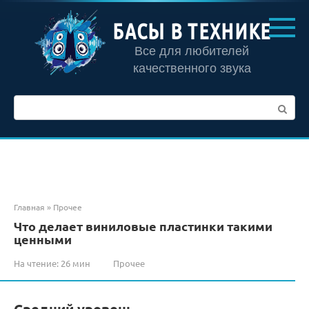
Перейти
к
БАСЫ В ТЕХНИКЕ
контенту
Все для любителей
качественного звука
Поиск:
Главная
»
Прочее
Что делает виниловые пластинки такими
ценными
На чтение:
26 мин
Прочее