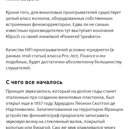
Кроме того, для виниловых проигрывателей существует
целый класс колонок, оборудованных собственным
встроенным фонокорректором. Едва ли не самым
известным производителем тут выступает компания
Klipsch со своей линейкой «Powered Speakers».
Качества HiFi-проигрывателей условно «среднего» (в
рамках этой статьи) класса Pro-Ject, Fluance и им
подобных, будет достаточно абсолютному большинству
слушателей.
С чего все началось
Принцип звукозаписи, который на долгие годы станет
эталонным при создании виниловых пластинок, был
открыт еще в 1857 году Эдуардом Леоном Скоттом де
Мартенвилем. Запатентованное на территории Франции
устройство фоноавтограф предлагало записывать
звуковую волну на стеклянный валик, покрытый
копотью или бумагой. Сам же звук улавливался через