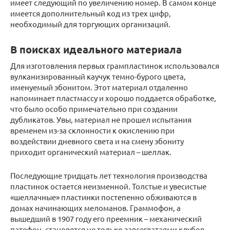
имеет следующий по увеличению номер. В самом конце
имеется дополнительный код из трех цифр,
необходимый для торгующих организаций.
В поисках идеального материала
Для изготовления первых грампластинок использовался
вулканизированный каучук темно-бурого цвета,
именуемый эбонитом. Этот материал отдаленно
напоминает пластмассу и хорошо поддается обработке,
что было особо примечательно при создании
дубликатов. Увы, материал не прошел испытания
временем из-за склонности к окислению при
воздействии дневного света и на смену эбониту
приходит органический материал – шеллак.
Последующие тридцать лет технология производства
пластинок остается неизменной. Толстые и увесистые
«шеллачные» пластинки постепенно обживаются в
домах начинающих меломанов. Граммофон, а
вышедший в 1907 году его преемник – механический
патефон, становятся не только завсегдатаями клубов,