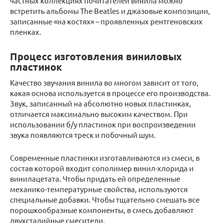
частных коллекциях почитателей винила можно
встретить альбомы The Beatles и джазовые композиции,
записанные «на костях» – проявленных рентгеновских
пленках.
Процесс изготовления виниловых
пластинок
Качество звучания винила во многом зависит от того,
какая основа используется в процессе его производства.
Звук, записанный на абсолютно новых пластинках,
отличается максимально высоким качеством. При
использовании б/у пластинок при воспроизведении
звука появляются треск и побочный шум.
Современные пластинки изготавливаются из смеси, в
состав которой входит сополимер винил-хлорида и
винилацетата. Чтобы придать ей определенные
механико-температурные свойства, используются
специальные добавки. Чтобы тщательно смешать все
порошкообразные компоненты, в смесь добавляют
двухстадийные смесители.