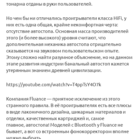
тонарма отданы в руки пользователей.
Но чем бы ни отличались проигрыватели класса HiFi, у
них есть одна общая, крайне некомфортная черта:
отсутствие автостопа. Основная масса производителей
этого (и более высокого) уровня считают, что
дополнительная механика автостопа отрицательно
сказывается на звуковом пользовательском опыте.
Этому сложно найти разумное объяснение, но на данном
этапе развития индустрии банальный автостоп кажется
утерянным знанием древней цивилизации.
https://youtube.com/watch?v=T4ppTsY4O7k
Компания Fluance — приятное исключение из этого
странного правила. В её проигрывателях есть все плюсы
в виде лаконичного дизайна, шикарных материалов и
отделки, качественных картриджей и, самое
главное, автостопа! Моделей с Bluetooth у Fluance не
бывает, а вот со встроенным фонокорректором вполне
можно выбрать.