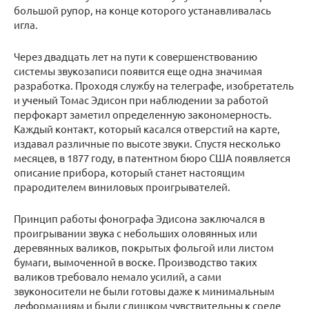
большой рупор, на конце которого устанавливалась
игла.
Через двадцать лет на пути к совершенствованию
системы звукозаписи появится еще одна значимая
разработка. Проходя службу на телеграфе, изобретатель
и ученый Томас Эдисон при наблюдении за работой
перфокарт заметил определенную закономерность.
Каждый контакт, который касался отверстий на карте,
издавал различные по высоте звуки. Спустя несколько
месяцев, в 1877 году, в патентном бюро США появляется
описание прибора, который станет настоящим
прародителем виниловых проигрывателей.
Принцип работы фонографа Эдисона заключался в
проигрывании звука с небольших оловянных или
деревянных валиков, покрытых фольгой или листом
бумаги, вымоченной в воске. Производство таких
валиков требовало немало усилий, а сами
звуконосители не были готовы даже к минимальным
деформациям и были слишком чувствительны к среде