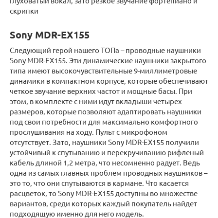
глуховатый вокал, зато резкое звучание фортепиано и
скрипки
Sony MDR-EX155
Следующий герой нашего ТОПа – проводные наушники
Sony MDR-EX155. Эти динамические наушники закрытого
типа имеют высокочувствительные 9-миллиметровые
динамики в компактном корпусе, которые обеспечивают
четкое звучание верхних частот и мощные басы. При
этом, в комплекте с ними идут вкладыши четырех
размеров, которые позволяют адаптировать наушники
под свои потребности для максимально комфортного
прослушивания на ходу. Пульт с микрофоном
отсутствует. Зато, наушники Sony MDR-EX155 получили
устойчивый к спутыванию и перекручиванию рифленый
кабель длиной 1,2 метра, что несомненно радует. Ведь
одна из самых главных проблем проводных наушников –
это то, что они спутываются в кармане. Что касается
расцветок, то Sony MDR-EX155 доступны во множестве
вариантов, среди которых каждый покупатель найдет
подходящую именно для него модель.