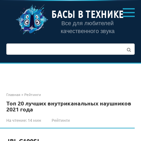
Перейти
к
БАСЫ В ТЕХНИКЕ
контенту
Все для любителей
качественного звука
Поиск:
Главная
»
Рейтинги
Топ 20 лучших внутриканальных наушников
2021 года
На чтение:
14 мин
Рейтинги