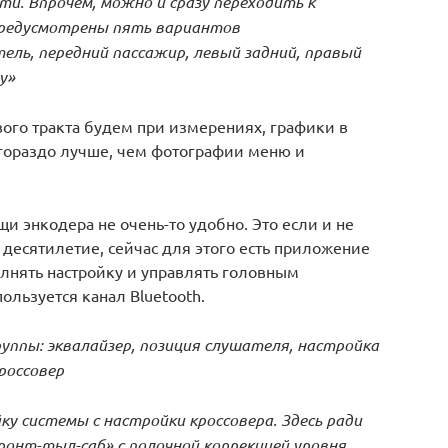
и. Впрочем, можно и сразу переходить к
 предусмотрены пять вариантов
ель, передний пассажир, левый задний, правый
ну»
ого тракта будем при измерениях, графики в
 гораздо лучше, чем фотографии меню и
и энкодера не очень-то удобно. Это если и не
десятилетие, сейчас для этого есть приложение
лнять настройку и управлять головным
ользуется канал Bluetooth.
уппы: эквалайзер, позиция слушателя, настройка
кроссовер
у системы с настройки кроссовера. Здесь ради
онт-тыл-саб» с полочной коррекцией уровня