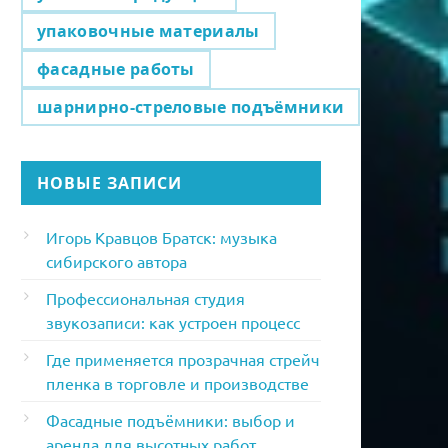
упаковочные материалы
фасадные работы
шарнирно-стреловые подъёмники
НОВЫЕ ЗАПИСИ
Игорь Кравцов Братск: музыка
сибирского автора
Профессиональная студия
звукозаписи: как устроен процесс
Где применяется прозрачная стрейч
пленка в торговле и производстве
Фасадные подъёмники: выбор и
аренда для высотных работ