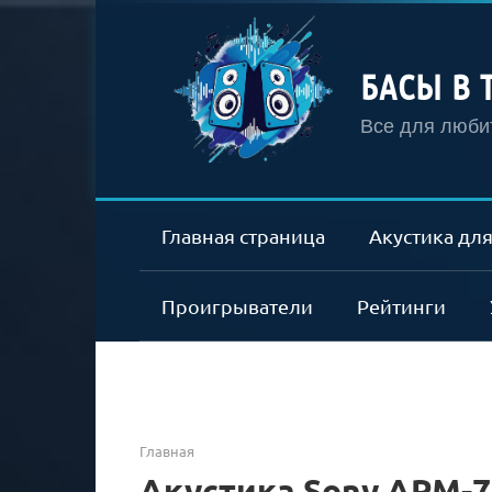
Перейти
к
контенту
БАСЫ В 
Все для любит
Главная страница
Акустика для
Проигрыватели
Рейтинги
Главная
Акустика Sony APM-