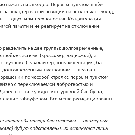
о нажать на энкодер. Первым пунктом в нём
ь на энкодер в этой позиции на несколько секунд,
ы — двух- или трёхполосная. Конфигурация
имой памяти и не реагирует на отключение
 разделить на две группы: долговременные,
тройке системы (кроссовер, задержки), и
звучания (эквалайзер, тонкомпенсация, бас-
ь к долговременным настройкам — вращать
и вращении по часовой стрелке первым пунктом
айзер с переключаемой добротностью и
алее по списку идут пять уровней бас-буста,
равление сабвуфером. Все меню русифицированы,
ля «ленивой» настройки системы — примерные
гнала) будут подставлены, их останется лишь