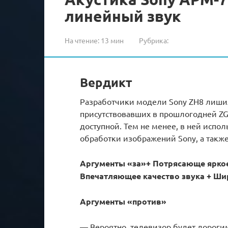
линейный звук
На чтение:
13 мин
Рубрика:
Вердикт
Разработчики модели Sony ZH8 лиши
присутствовавших в прошлогодней ZG9,
доступной. Тем не менее, в ней исп
обработки изображений Sony, а такж
Аргументы «за»
+ Потрясающе ярко
Впечатляющее качество звука + Ши
Аргументы «против»
— Вероятно, телевизор будет дороги