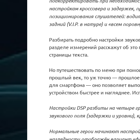
подкорректировать при необходимост
настройкам кроссовера и задержек,
позиционирования слушателей: водит
задний (V.I.P. в натуре) и «всем поров
Разбирать подробно настройки звуков
разделе измерений расскажут об это
страницы текста.
Но путешествовать по меню при помощ
прошлый век, то уж точно — прошлое 
для смартфона — оно позволяет выпо
устройством быстрее и нагляднее. Исп
Настройки DSP разбиты на четыре гр
звукового поля (задержки и уровни), 
Нормальные герои начинают настройк
наглядности отображён вариант «фр