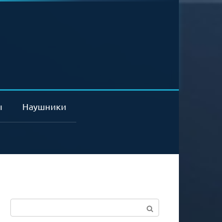
ы
Наушники
Поиск: