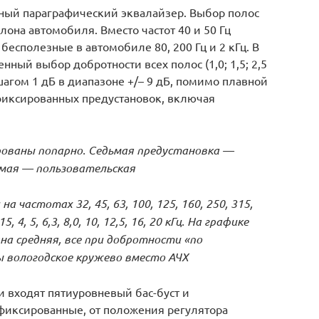
сный параграфический эквалайзер. Выбор полос
алона автомобиля. Вместо частот 40 и 50 Гц
бесполезные в автомобиле 80, 200 Гц и 2 кГц. В
ный выбор добротности всех полос (1,0; 1,5; 2,5
 шагом 1 дБ в диапазоне +/– 9 дБ, помимо плавной
фиксированных предустановок, включая
рованы попарно. Седьмая предустановка —
ьмая — пользовательская
 частотах 32, 45, 63, 100, 125, 160, 250, 315,
,15, 4, 5, 6,3, 8,0, 10, 12,5, 16, 20 кГц. На графике
на средняя, все при добротности «по
ы вологодское кружево вместо АЧХ
и входят пятиуровневый бас-буст и
фиксированные, от положения регулятора