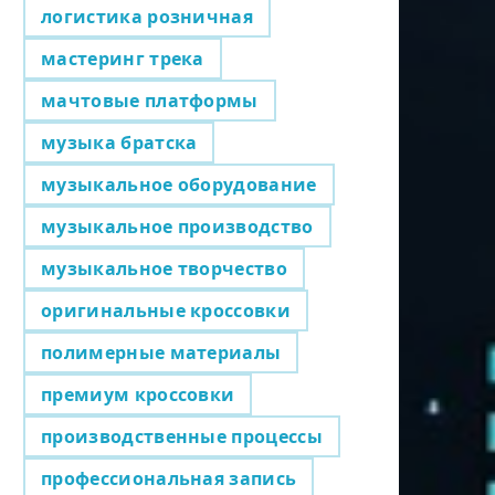
логистика розничная
мастеринг трека
мачтовые платформы
музыка братска
музыкальное оборудование
музыкальное производство
музыкальное творчество
оригинальные кроссовки
полимерные материалы
премиум кроссовки
производственные процессы
профессиональная запись