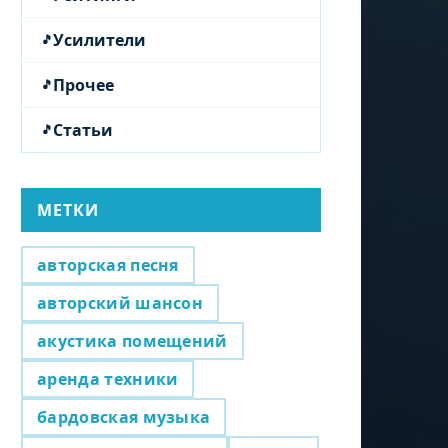
Усилители
Прочее
Статьи
МЕТКИ
авторская песня
авторский шансон
акустика помещений
аренда техники
бардовская музыка