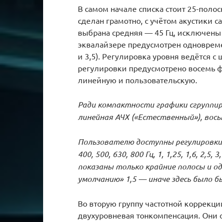
В самом начале списка стоит 25-поло
сделан грамотно, с учётом акустики с
выбрана средняя — 45 Гц, исключены 
эквалайзере предусмотрен одновремен
и 3,5). Регулировка уровня ведётся с
регулировки предусмотрено восемь 
линейную и пользовательскую.
Ради компактности графики сгруппи
линейная АЧХ («Естественный»), вос
Пользователю доступны регулировки на
400, 500, 630, 800 Гц, 1, 1,25, 1,6, 2,5, 3
показаны только крайние полосы и од
умолчанию» 1,5 — иначе здесь было б
Во вторую группу частотной коррекци
двухуровневая тонкомпенсация. Они 