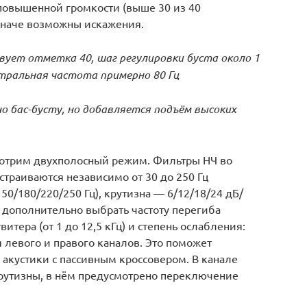
 повышенной громкости (выше 30 из 40
наче возможны искажения.
ует отметка 40, шаг регулировки буста около 1
нтральная частота примерно 80 Гц
о бас-бусту, но добавляется подъём высоких
мотрим двухполосный режим. Фильтры НЧ во
траиваются независимо от 30 до 250 Гц
150/180/220/250 Гц), крутизна — 6/12/18/24 дБ/
 дополнительно выбрать частоту перегиба
итера (от 1 до 12,5 кГц) и степень ослабления:
я левого и правого каналов. Это поможет
акустики с пассивным кроссовером. В канале
 крутизны, в нём предусмотрено переключение