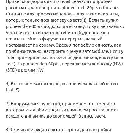
Привет мой дорогой читатель! Сейчас я попробую
рассказать, как настроить pioneer deh-80prs в Логане.
Статья не для профессионалов, а для таких как я и ты,
которые только познают звук в авто))) .Если ты купил
pioneer deh-80prs подключил всю акустику и не знаешь с
чего начать, то возможно тебе это будет полезно
почитать. Много форумов я перерыл, каждый
настраивает по своему. Здесь я попробую описать, как
приблизительно, настроить сцену в автомобиле. Если у
тебя примерное расположение динамиков, как и у меня
то 1) На pioneer deh-80prs, переключаем кнопочку (NW)
(STD) в режим NW,
4) Включаем магнитофон, выставляем эквалайзер во
Flat. 5)
7) Вооружаемся рулеткой, принимаем положение в
котором мы любим ездить и измеряем расстояние от
каждого динамика до своих ушей. Записываем.
9) Скачиваем аудио доктор + треки для настройки