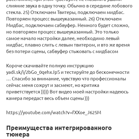
слияние звука в одну точку. Обычно в середине лобового
стекла. 25) Отключаем Твитеры, подключаем мидбас.
Повторяем процесс вышеуказанный. 26) Отключаем
Мидбас, подключаем сабвуфер. Немного будет сложно,
но повторяем процесс вышеуказанный. Это только
самое начало настройки далее, необходимо левый
мидбас, плавно слить с левым твитером, и вто же время
без потери сцены, сабвуфер стыковать с мидбасом
Короче скачивайте полную инструкцию
yadi.sk/i/2bGo_0qehxJpS и тестируйте до бесконечности
… Спасибо за внимание, чувствую что профессионалы
сейчас меня сожрут и засмеют, но критика
приветствуется ))))) Вот видео моей настройки надеюсь
камера передаст весь объем сцены )))
https://youtube.com/watch?v=fXXoe_J625M
Преимущества интегрированного
тюнера