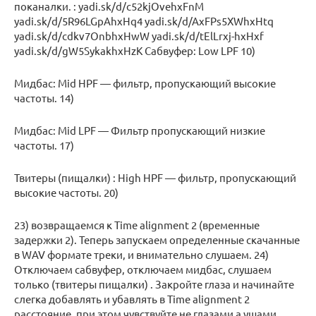
поканалки. : yadi.sk/d/c52kjOvehxFnM
yadi.sk/d/5R96LGpAhxHq4 yadi.sk/d/AxFPs5XWhxHtq
yadi.sk/d/cdkv7OnbhxHwW yadi.sk/d/tElLrxj-hxHxf
yadi.sk/d/gW5SykakhxHzK Сабвуфер: Low LPF 10)
Мидбас: Mid HPF — фильтр, пропускающий высокие
частоты. 14)
Мидбас: Mid LPF — Фильтр пропускающий низкие
частоты. 17)
Твитеры (пищалки) : High HPF — фильтр, пропускающий
высокие частоты. 20)
23) возвращаемся к Time alignment 2 (временные
задержки 2). Теперь запускаем определенные скачанные
в WAV формате треки, и внимательно слушаем. 24)
Отключаем сабвуфер, отключаем мидбас, слушаем
только (твитеры пищалки) . Закройте глаза и начинайте
слегка добавлять и убавлять в Time alignment 2
расстояние, при этом чувствуйте не глазами а ушами