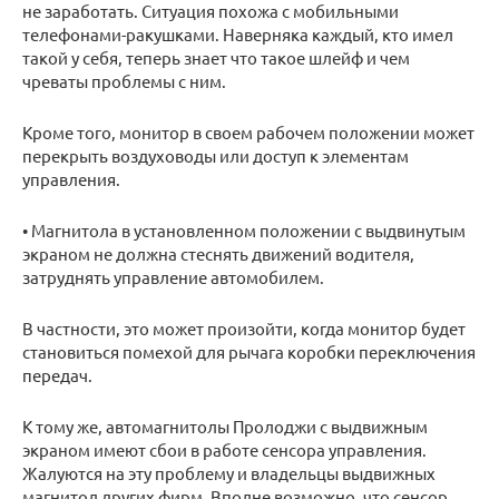
не заработать. Ситуация похожа с мобильными
телефонами-ракушками. Наверняка каждый, кто имел
такой у себя, теперь знает что такое шлейф и чем
чреваты проблемы с ним.
Кроме того, монитор в своем рабочем положении может
перекрыть воздуховоды или доступ к элементам
управления.
• Магнитола в установленном положении с выдвинутым
экраном не должна стеснять движений водителя,
затруднять управление автомобилем.
В частности, это может произойти, когда монитор будет
становиться помехой для рычага коробки переключения
передач.
К тому же, автомагнитолы Пролоджи с выдвижным
экраном имеют сбои в работе сенсора управления.
Жалуются на эту проблему и владельцы выдвижных
магнитол других фирм. Вполне возможно, что сенсор