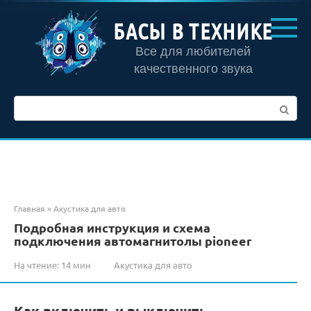
Перейти
к
БАСЫ В ТЕХНИКЕ
контенту
Все для любителей
качественного звука
Поиск:
Главная
»
Акустика для авто
Подробная инструкция и схема
подключения автомагнитолы pioneer
На чтение:
14 мин
Акустика для авто