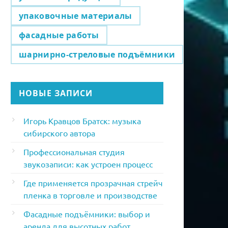
упаковочные материалы
фасадные работы
шарнирно-стреловые подъёмники
НОВЫЕ ЗАПИСИ
Игорь Кравцов Братск: музыка
сибирского автора
Профессиональная студия
звукозаписи: как устроен процесс
Где применяется прозрачная стрейч
пленка в торговле и производстве
Фасадные подъёмники: выбор и
аренда для высотных работ