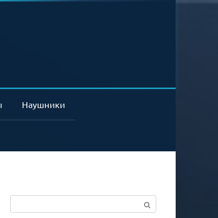
ы
Наушники
Поиск: