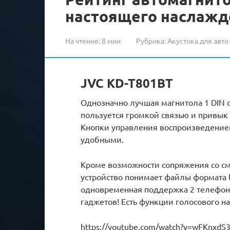
настоящего наслажд
На чтение:
8 мин
Рубрика:
Акустика для авто
JVC KD-T801BT
Однозначно лучшая магнитола 1 DIN с 
пользуется громкой связью и привык 
Кнопки управления воспроизведение
удобными.
Кроме возможности сопряжения со см
устройство понимает файлы формата lo
одновременная поддержка 2 телефоно
гаджетов! Есть функции голосового 
https://youtube.com/watch?v=wFKnxdS3