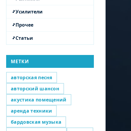
Усилители
Прочее
Статьи
МЕТКИ
авторская песня
авторский шансон
акустика помещений
аренда техники
бардовская музыка