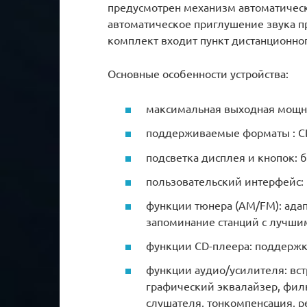
предусмотрен механизм автоматичес
автоматическое приглушение звука п
комплект входит пункт дистанционно
Основные особенности устройства:
максимальная выходная мощно
поддерживаемые форматы : CD-
подсветка дисплея и кнопок: б
пользовательский интерфейс:
функции тюнера (AM/FM): адапт
запоминание станций с лучшим
функции CD-плеера: поддержка
функции аудио/усилителя: вс
графический эквалайзер, филь
слушателя, тонкомпенсация, р