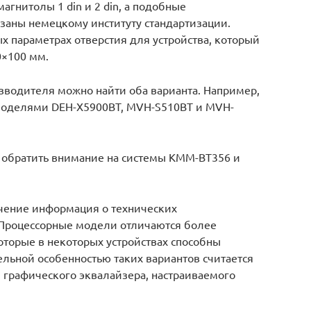
агнитолы 1 din и 2 din, а подобные
аны немецкому институту стандартизации.
х параметрах отверстия для устройства, который
0×100 мм.
зводителя можно найти оба варианта. Например,
н моделями DEH-X5900BT, MVH-S510BT и MVH-
 обратить внимание на системы KMM-BT356 и
чение информация о технических
. Процессорные модели отличаются более
торые в некоторых устройствах способны
тельной особенностью таких вариантов считается
 графического эквалайзера, настраиваемого