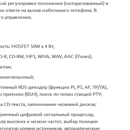
кой регулировки положения (моторизованный) и
ри ответе на вызов мобильного телефона. В
го управления.
сть: MOSFET 50W x 4 Вт;
R, CD-RW, MP3, WMA, WAV, AAC (iTunes);
елая;
 многоязычный;
ивный RDS-декодер (функции PI, PS, AF, TP/TA),
 приемом (BSM), поиск по типам станций PTY;
 CD-текста, запоминание названий дисков;
троенный цифровой сигнальный процессор,
тр высоких и низких частот, выбор позиции
егулятор уровня источников, автоматические