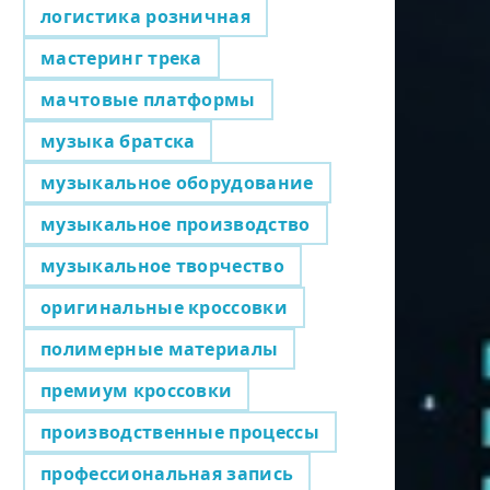
логистика розничная
мастеринг трека
мачтовые платформы
музыка братска
музыкальное оборудование
музыкальное производство
музыкальное творчество
оригинальные кроссовки
полимерные материалы
премиум кроссовки
производственные процессы
профессиональная запись