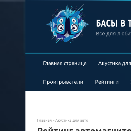
Перейти
к
контенту
БАСЫ В 
Все для любит
Главная страница
Акустика для
Проигрыватели
Рейтинги
Главная
»
Акустика для авто
Рейтинг автомагнито