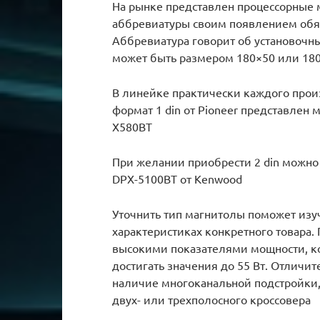
На рынке представлен процессорные м
аббревиатуры своим появлением обяз
Аббревиатура говорит об установочны
может быть размером 180×50 или 18
В линейке практически каждого прои
формат 1 din от Pioneer представле
X580BT
При желании приобрести 2 din можно
DPX-5100BT от Kenwood
Уточнить тип магнитолы поможет изу
характеристиках конкретного товара
высокими показателями мощности, ко
достигать значения до 55 Вт. Отличи
наличие многоканальной подстройки,
двух- или трехполосного кроссовера