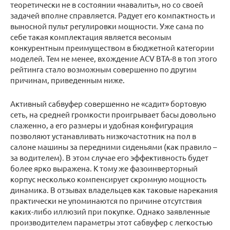
теоретически не в состоянии «навалить», но со своей
задачей вполне справляется. Радует его компактность и
выносной пульт регулировки мощности. Уже сама по
себе такая комплектация является весомым
конкурентным преимуществом в бюджетной категории
моделей. Тем не менее, вхождение ACV BTA-8 в топ этого
рейтинга стало возможным совершенно по другим
причинам, приведенным ниже.
Активный сабвуфер совершенно не «садит» бортовую
сеть, на средней громкости проигрывает басы довольно
слаженно, а его размеры и удобная конфигурация
позволяют устанавливать низкочастотник на пол в
салоне машины за передними сиденьями (как правило –
за водителем). В этом случае его эффективность будет
более ярко выражена. К тому же фазоинверторный
корпус несколько компенсирует скромную мощность
динамика. В отзывах владельцев как таковые нарекания
практически не упоминаются по причине отсутствия
каких-либо иллюзий при покупке. Однако заявленные
производителем параметры этот сабвуфер с легкостью