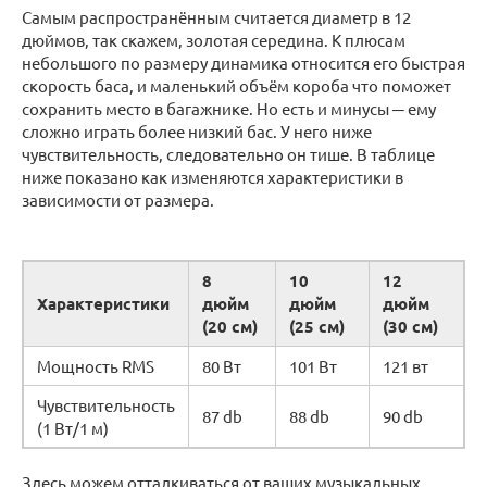
Самым распространённым считается диаметр в 12
дюймов, так скажем, золотая середина. К плюсам
небольшого по размеру динамика относится его быстрая
скорость баса, и маленький объём короба что поможет
сохранить место в багажнике. Но есть и минусы ─ ему
сложно играть более низкий бас. У него ниже
чувствительность, следовательно он тише. В таблице
ниже показано как изменяются характеристики в
зависимости от размера.
8
10
12
Характеристики
дюйм
дюйм
дюйм
(20 см)
(25 см)
(30 см)
Мощность RMS
80 Вт
101 Вт
121 вт
Чувствительность
87 db
88 db
90 db
(1 Вт/1 м)
Здесь можем отталкиваться от ваших музыкальных