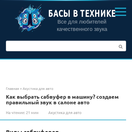
Перейти
к
БАСЫ В ТЕХНИКЕ
контенту
Все для любителей
качественного звука
Поиск:
Главная
»
Акустика для авто
Как выбрать сабвуфер в машину? создаем
правильный звук в салоне авто
На чтение:
21 мин
Акустика для авто