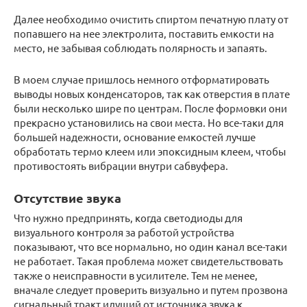
Далее необходимо очистить спиртом печатную плату от
попавшего на нее электролита, поставить емкости на
место, не забывая соблюдать полярность и запаять.
В моем случае пришлось немного отформатировать
выводы новых конденсаторов, так как отверстия в плате
были несколько шире по центрам. После формовки они
прекрасно установились на свои места. Но все-таки для
большей надежности, основание емкостей лучше
обработать термо клеем или эпоксидным клеем, чтобы
противостоять вибрации внутри сабвуфера.
Отсутствие звука
Что нужно предпринять, когда светодиоды для
визуального контроля за работой устройства
показывают, что все нормально, но один канал все-таки
не работает. Такая проблема может свидетельствовать
также о неисправности в усилителе. Тем не менее,
вначале следует проверить визуально и путем прозвона
сигнальный тракт идущий от источника звука к