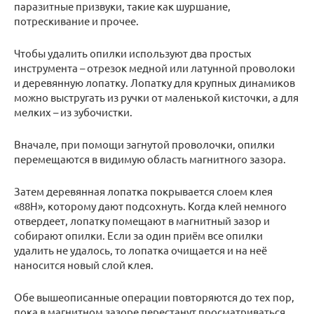
паразитные призвуки, такие как шуршание,
потрескивание и прочее.
Чтобы удалить опилки используют два простых
инструмента – отрезок медной или латунной проволоки
и деревянную лопатку. Лопатку для крупных динамиков
можно выстругать из ручки от маленькой кисточки, а для
мелких – из зубочистки.
Вначале, при помощи загнутой проволочки, опилки
перемещаются в видимую область магнитного зазора.
Затем деревянная лопатка покрывается слоем клея
«88Н», которому дают подсохнуть. Когда клей немного
отвердеет, лопатку помещают в магнитный зазор и
собирают опилки. Если за один приём все опилки
удалить не удалось, то лопатка очищается и на неё
наносится новый слой клея.
Обе вышеописанные операции повторяются до тех пор,
пока в магнитном зазоре перестанут просматриваться