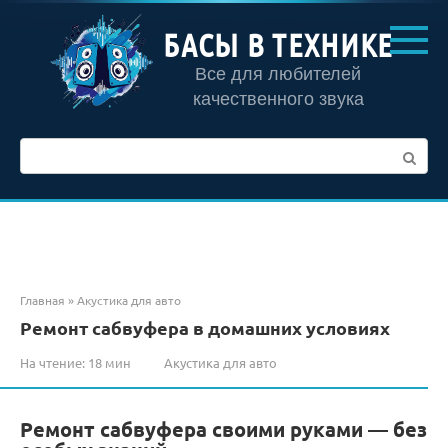
Перейти
к
БАСЫ В ТЕХНИКЕ
контенту
Все для любителей
качественного звука
Поиск:
Главная
»
Акустика для авто
Ремонт сабвуфера в домашних условиях
На чтение:
18 мин
Акустика для авто
Ремонт сабвуфера своими руками — без