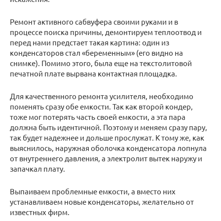
Ремонт активного сабвуфера своими руками и в
процессе поиска причины, демонтируем теплоотвод и
перед нами предстает такая картина: один из
конденсаторов стал «беременным» (его видно на
снимке). Помимо этого, была еще на текстолитовой
печатной плате вырвана контактная площадка.
Для качественного ремонта усилителя, необходимо
поменять сразу обе емкости. Так как второй кондер,
тоже мог потерять часть своей емкости, а эта пара
должна быть идентичной. Поэтому и меняем сразу пару,
так будет надежнее и дольше прослужат. К тому же, как
выяснилось, наружная оболочка конденсатора лопнула
от внутреннего давления, а электролит вытек наружу и
запачкал плату.
Выпаиваем проблемные емкости, а вместо них
устанавливаем новые конденсаторы, желательно от
известных фирм.