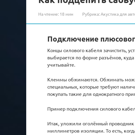
На чтение:
18 мин
Рубрика:
Акустика для авт
Подключение плюсовог
Концы силового кабеля зачистить, у
выбирается по форме разъёмов, куда
учитывайте.
Клеммы обжимаются. Обжимать можн
специальных, которые требуют нали
покупать такие для однократного при
Пример подключения силового кабел
Итак, уложили оголённый проводник 
миллиметров изоляции. То есть, ког