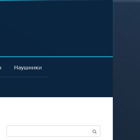
ы
Наушники
Поиск: