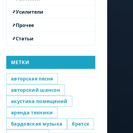
Усилители
Прочее
Статьи
МЕТКИ
авторская песня
авторский шансон
акустика помещений
аренда техники
бардовская музыка
братск