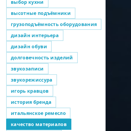
выбор кухни
высотные подъёмники
грузоподъёмность оборудования
дизайн интерьера
дизайн обуви
долговечность изделий
звукозаписи
звукорежиссура
игорь кравцов
история бренда
итальянское ремесло
качество материалов