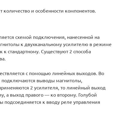
т количество и особенности компонентов.
яется схемой подключения, нанесенной на
агнитолы к двухканальному усилителю в режиме
к к стандартному. Существуют 2 способа
ва.
ествляется с помощью линейных выходов. Во
ю подключаются выводы магнитолы,
применяются 2 усилителя, то линейный выход
у, а выход правого — ко второму. Голубой
лы подсоединяется к вводу реле управления