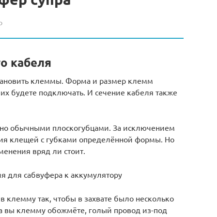
о
о кабеля
становить клеммы. Форма и размер клемм
 их будете подключать. И сечение кабеля также
о обычными плоскогубцами. За исключением
чия клещей с губками определённой формы. Но
менения вряд ли стоит.
я для сабвуфера к аккумулятору
в клемму так, чтобы в захвате было несколько
да вы клемму обожмёте, голый провод из-под