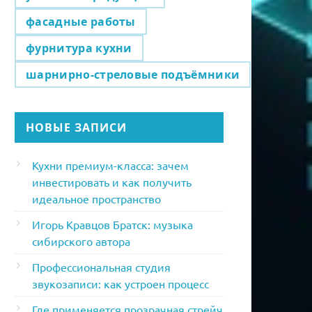
фасадные работы
фурнитура кухни
шарнирно-стреловые подъёмники
НОВЫЕ ЗАПИСИ
Кухни премиум-класса: зачем
инвестировать и как получить
идеальное пространство
Игорь Кравцов Братск: музыка
сибирского автора
Профессиональная студия
звукозаписи: как устроен процесс
Где применяется прозрачная стрейч