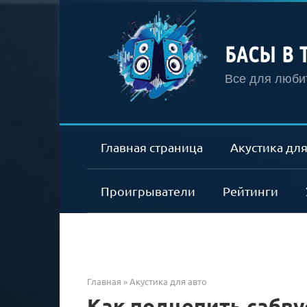
Перейти
к
контенту
БАСЫ В 
Все для любит
Главная страница
Акустика для
Проигрыватели
Рейтинги
Главная
»
Акустика для авто
Как подцепить сабву