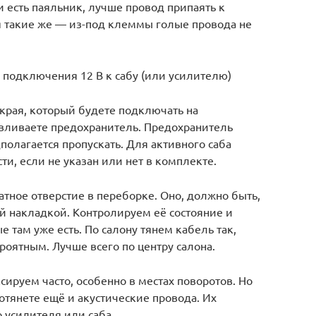
 есть паяльник, лучше провод припаять к
я такие же — из-под клеммы голые провода не
подключения 12 В к сабу (или усилителю)
о края, который будете подключать на
авливаете предохранитель. Предохранитель
дполагается пропускать. Для активного саба
и, если не указан или нет в комплекте.
атное отверстие в переборке. Оно, должно быть,
 накладкой. Контролируем её состояние и
 там уже есть. По салону тянем кабель так,
оятным. Лучше всего по центру салона.
ируем часто, особенно в местах поворотов. Но
тянете ещё и акустические провода. Их
о усилителя или саба.