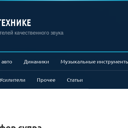
ТЕХНИКЕ
елей качественного звука
 авто
Динамики
Музыкальные инструмент
Усилители
Прочее
Статьи
фер супра