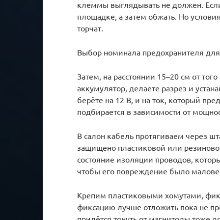
клеммы выглядывать не должен. Если
площадке, а затем обжать. Но услови
торчат.
Выбор номинала предохранителя для 
Затем, на расстоянии 15–20 см от тог
аккумулятор, делаете разрез и устан
берёте на 12 В, и на ток, который пре
подбирается в зависимости от мощност
В салон кабель протягиваем через шт
защищено пластиковой или резиновой
состояние изоляции проводов, которые
чтобы его повреждение было маловер
Крепим пластиковыми хомутами, фикс
фиксацию лучше отложить пока не про
придётся тянуть от магнитолы тоже д