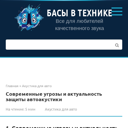
Перейти
к
БАСЫ В ТЕХНИКЕ
контенту
Все для любителей
качественного звука
Поиск:
Главная
»
Акустика для авто
Современные угрозы и актуальность
защиты автоакустики
На чтение:
5 мин
Акустика для авто