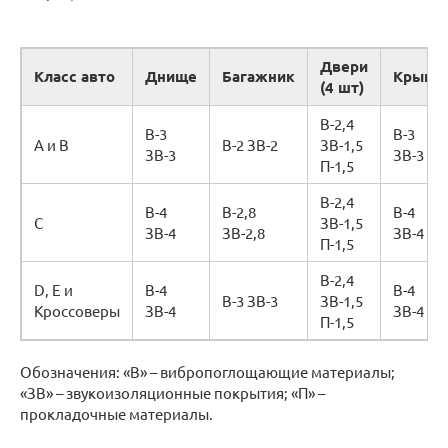
Двери
Класс авто
Днище
Багажник
Крыша
(4 шт)
В-2,4
В-3
В-3
А и B
В-2 ЗВ-2
ЗВ-1,5
ЗВ-3
ЗВ-3
П-1,5
В-2,4
В-4
В-2,8
В-4
С
ЗВ-1,5
ЗВ-4
ЗВ-2,8
ЗВ-4
П-1,5
В-2,4
D, E и
В-4
В-4
В-3 ЗВ-3
ЗВ-1,5
Кроссоверы
ЗВ-4
ЗВ-4
П-1,5
Обозначения: «В» – вибропоглощающие материалы;
«ЗВ» – звукоизоляционные покрытия; «П» –
прокладочные материалы.