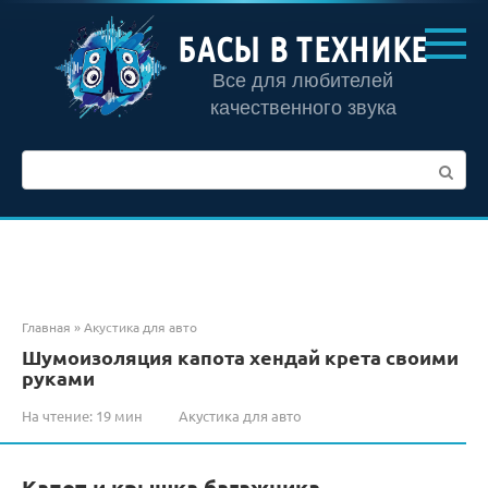
Перейти
к
БАСЫ В ТЕХНИКЕ
контенту
Все для любителей
качественного звука
Поиск:
Главная
»
Акустика для авто
Шумоизоляция капота хендай крета своими
руками
На чтение:
19 мин
Акустика для авто