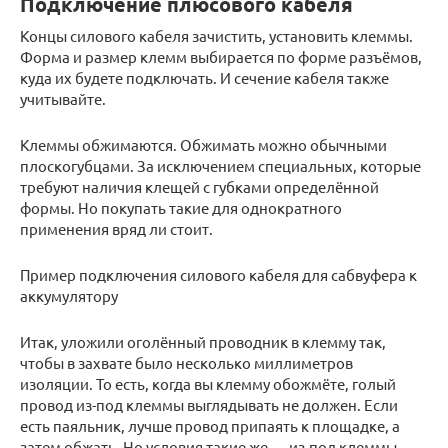
Подключение плюсового кабеля
Концы силового кабеля зачистить, установить клеммы.
Форма и размер клемм выбирается по форме разъёмов,
куда их будете подключать. И сечение кабеля также
учитывайте.
Клеммы обжимаются. Обжимать можно обычными
плоскогубцами. За исключением специальных, которые
требуют наличия клещей с губками определённой
формы. Но покупать такие для однократного
применения вряд ли стоит.
Пример подключения силового кабеля для сабвуфера к
аккумулятору
Итак, уложили оголённый проводник в клемму так,
чтобы в захвате было несколько миллиметров
изоляции. То есть, когда вы клемму обожмёте, голый
провод из-под клеммы выглядывать не должен. Если
есть паяльник, лучше провод припаять к площадке, а
затем обжать. Но условия такие же — из-под клеммы