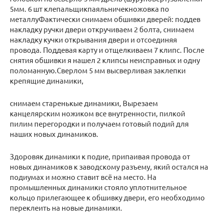
5мм. 6 шт клепальщикпаяльничекножовка по
металлуФактически снимаем обшивки дверей: поддев
накладку ручки двери откручиваем 2 болта, снимаем
накладку кучки открывания двери и отсоединяя
провода. Поддевая карту и отщелкиваем 7 клипс. После
снятия обшивки я нашел 2 клипсы неисправных и одну
поломанную.Сверлом 5 мм высверливая заклепки
крепящие динамики,
снимаем старенькые динамики, Вырезаем
канцелярским ножиком все внутренности, пилкой
пилим перегородки и получаем готовый подий для
наших новых динамиков.
Здоровяк динамики к подие, припаивая провода от
новых динамиков к заводскому разъему, який остался на
подиумах и можно ставит всё на место. На
промышленных динамики стояло уплотнительное
кольцо прилегающее к обшивку двери, его необходимо
переклеить на новые динамики.