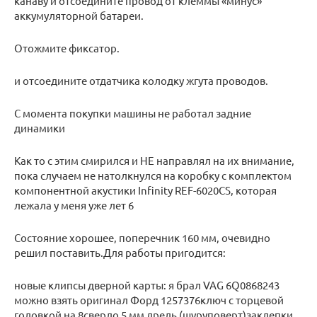
канаву и отсоедините провод от клеммы «минус»
аккумуляторной батареи.
Отожмите фиксатор.
и отсоедините отдатчика колодку жгута проводов.
С момента покупки машины не работал задние
динамики
Как то с этим смирился и НЕ направлял на их внимание,
пока случаем не натолкнулся на коробку с комплектом
компонентной акустики Infinity REF-6020CS, которая
лежала у меня уже лет 6
Состояние хорошее, поперечник 160 мм, очевидно
решил поставить.Для работы пригодится:
новые клипсы дверной карты: я брал VAG 6Q0868243
можно взять оригинал Форд 1257376ключ с торцевой
головкой на 8сверло 5 мм дрель (шуруповерт)заклепки