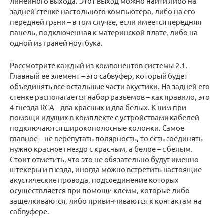
линейного выхода. Этот выход можно найти либо на
задней стенке настольного компьютера, либо на его
передней грани – в том случае, если имеется передняя
панель, подключенная к материнской плате, либо на
одной из граней ноутбука.
Рассмотрите каждый из компонентов системы 2.1.
Главный ее элемент – это сабвуфер, который будет
объединять все остальные части акустики. На задней его
стенке располагается набор разъемов – как правило, это
4 гнезда RCA – два красных и два белых. К ним при
помощи идущих в комплекте с устройствами кабелей
подключаются широкополосные колонки. Самое
главное – не перепутать полярность, то есть соединять
нужно красное гнездо с красным, а белое – с белым.
Стоит отметить, что это не обязательно будут именно
штекеры и гнезда, иногда можно встретить настоящие
акустические провода, подсоединение которых
осуществляется при помощи клемм, которые либо
защелкиваются, либо привинчиваются к контактам на
сабвуфере.