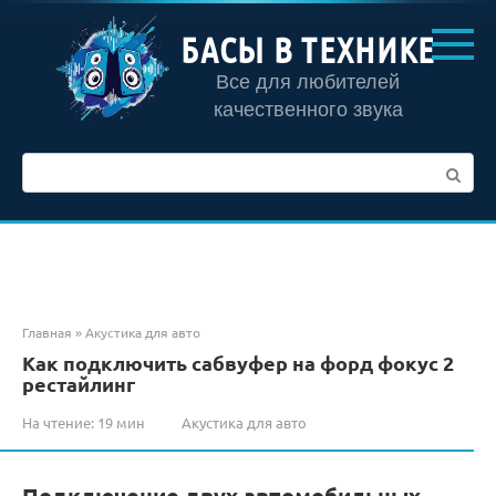
Перейти
к
БАСЫ В ТЕХНИКЕ
контенту
Все для любителей
качественного звука
Поиск:
Главная
»
Акустика для авто
Как подключить сабвуфер на форд фокус 2
рестайлинг
На чтение:
19 мин
Акустика для авто