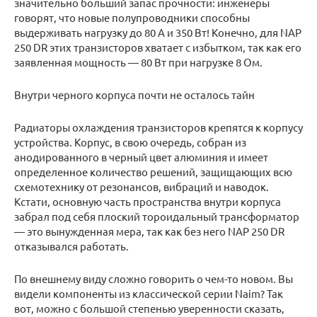
значительно больший запас прочности: инженеры
говорят, что новые полупроводники способны
выдерживать нагрузку до 80 А и 350 Вт! Конечно, для NAP
250 DR этих транзисторов хватает с избытком, так как его
заявленная мощность — 80 Вт при нагрузке 8 Ом.
Внутри черного корпуса почти не осталось тайн
Радиаторы охлаждения транзисторов крепятся к корпусу
устройства. Корпус, в свою очередь, собран из
анодированного в черный цвет алюминия и имеет
определенное количество решений, защищающих всю
схемотехнику от резонансов, вибраций и наводок.
Кстати, основную часть пространства внутри корпуса
забрал под себя плоский тороидальный трансформатор
— это вынужденная мера, так как без него NAP 250 DR
отказывался работать.
По внешнему виду сложно говорить о чем-то новом. Вы
видели компоненты из классической серии Naim? Так
вот, можно с большой степенью уверенности сказать,