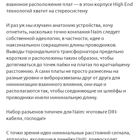
взаимное расположение плат — в этом корпусе High End
технологий хватит на стереосистему
И раз уж мы изучаем анатомию устройства, хочу
отметить, насколько точно компания Naim следует
собственной идеологии, в частности, идее о
максимальном сокращении длины проводников.
Выводы тороидального трансформатора предельно
короткие и расположены таким образом, чтобы
дотягиваться до точек пайки на платах по кратчайшему
расстоянию. А сами платы не просто разнесены на
разные уровни и виброразвязаны друг от друга для
минимизации взаимного влияния, они еще и
располагаются так, чтобы соединяющие их шлейфы и
проводники имели минимальную длину.
Набор разъемов типичен для Naim: «готовьте DIN-
кабели, господа!»
С точки зрения идеи минимальных расстояний сигнала,
аппараты, входящие в линейку Uniti, превосходят