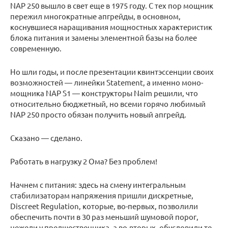
NAP 250 вышло в свет еще в 1975 году. С тех пор мощник
пережил многократные апгрейды, в основном,
коснувшиеся наращивания мощностных характеристик
блока питания и замены элементной базы на более
современную.
Но шли годы, и после презентации квинтэссенции своих
возможностей — линейки Statement, а именно моно-
мощника NAP S1 — конструкторы Naim решили, что
относительно бюджетный, но всеми горячо любимый
NAP 250 просто обязан получить новый апгрейд.
Сказано — сделано.
Работать в нагрузку 2 Ома? Без проблем!
Начнем с питания: здесь на смену интегральным
стабилизаторам напряжения пришли дискретные,
Discreet Regulation, которые, во-первых, позволили
обеспечить почти в 30 раз меньший шумовой порог,
нежели у предшественника, а во-вторых, обусловили те