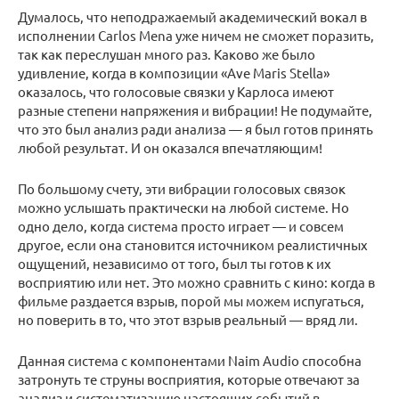
Думалось, что неподражаемый академический вокал в
исполнении Carlos Mena уже ничем не сможет поразить,
так как переслушан много раз. Каково же было
удивление, когда в композиции «Ave Maris Stella»
оказалось, что голосовые связки у Карлоса имеют
разные степени напряжения и вибрации! Не подумайте,
что это был анализ ради анализа — я был готов принять
любой результат. И он оказался впечатляющим!
По большому счету, эти вибрации голосовых связок
можно услышать практически на любой системе. Но
одно дело, когда система просто играет — и совсем
другое, если она становится источником реалистичных
ощущений, независимо от того, был ты готов к их
восприятию или нет. Это можно сравнить с кино: когда в
фильме раздается взрыв, порой мы можем испугаться,
но поверить в то, что этот взрыв реальный — вряд ли.
Данная система с компонентами Naim Audio способна
затронуть те струны восприятия, которые отвечают за
анализ и систематизацию настоящих событий в