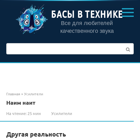
Перейти
к
БАСЫ В ТЕХНИКЕ
контенту
Все для любителей
качественного звука
Поиск:
Главная
»
Усилители
Наим наит
На чтение:
25 мин
Усилители
Другая реальность