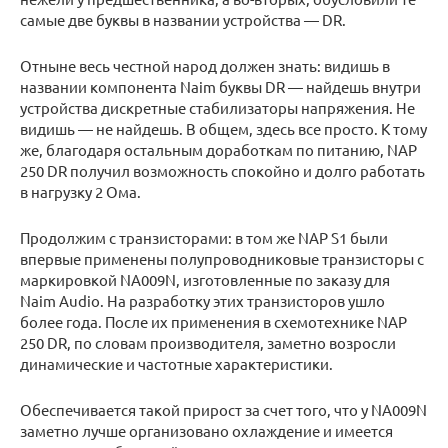
самые две буквы в названии устройства — DR.
Отныне весь честной народ должен знать: видишь в
названии компонента Naim буквы DR — найдешь внутри
устройства дискретные стабилизаторы напряжения. Не
видишь — не найдешь. В общем, здесь все просто. К тому
же, благодаря остальным доработкам по питанию, NAP
250 DR получил возможность спокойно и долго работать
в нагрузку 2 Ома.
Продолжим с транзисторами: в том же NAP S1 были
впервые применены полупроводниковые транзисторы с
маркировкой NA009N, изготовленные по заказу для
Naim Audio. На разработку этих транзисторов ушло
более года. После их применения в схемотехнике NAP
250 DR, по словам производителя, заметно возросли
динамические и частотные характеристики.
Обеспечивается такой прирост за счет того, что у NA009N
заметно лучше организовано охлаждение и имеется