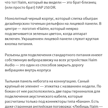
что тот Naim, который вы видели — это брат-близнец
(или просто брат) NAP 250 DR.
Монолитный черный корпус, который слегка обыгран
дизайнерским точеным рельефом на лицевой панели. В
центре — логотип «Naim», который неярко
подсвечивается зеленым цветом, когда аппарат
включен. Украшением лицевой панели служит круглая
кнопка питания.
Разъемы для подключения стандартного питания имеют
собственную виброразвязку на всех устройствах Naim
Audio — это один из способов закрыть дорогу
вибрациям внутрь корпуса
Тыльная панель небогата на коммутацию. Самый
крупный ее элемент — этикетка с названием модели. По
бокам от нее расположились две пары терминалов для
подключения акустического кабеля, которые
рассчитаны только под коннекторы типа «банан». Есть
даже старинная английская поговорка: «Любишь Naim —