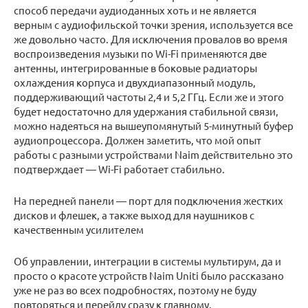
способ передачи аудиоданных хоть и не является
верным с аудиофильской точки зрения, используется все
же довольно часто. Для исключения провалов во время
воспроизведения музыки по Wi-Fi применяются две
антенны, интегрированные в боковые радиаторы
охлаждения корпуса и двухдиапазонный модуль,
поддерживающий частоты 2,4 и 5,2 ГГц. Если же и этого
будет недостаточно для удержания стабильной связи,
можно надеяться на вышеупомянутый 5-минутный буфер
аудиопроцессора. Должен заметить, что мой опыт
работы с разными устройствами Naim действительно это
подтверждает — Wi-Fi работает стабильно.
На передней панели — порт для подключения жестких
дисков и флешек, а также выход для наушников с
качественным усилителем
Об управлении, интеграции в системы мультирум, да и
просто о красоте устройств Naim Uniti было рассказано
уже не раз во всех подробностях, поэтому не буду
повторяться и перейду сразу к главному.