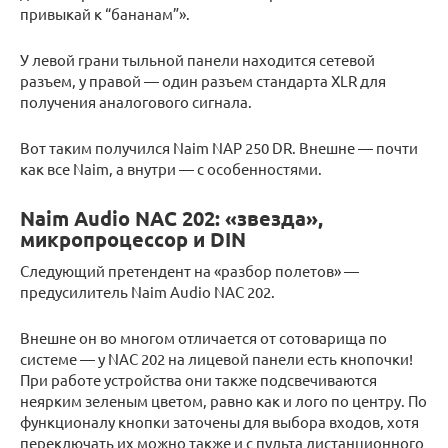
привыкай к “бананам”».
У левой грани тыльной панели находится сетевой
разъем, у правой — один разъем стандарта XLR для
получения аналогового сигнала.
Вот таким получился Naim NAP 250 DR. Внешне — почти
как все Naim, а внутри — с особенностями.
Naim Audio NAC 202: «звезда»,
микропроцессор и DIN
Следующий претендент на «разбор полетов» —
предусилитель Naim Audio NAC 202.
Внешне он во многом отличается от сотоварища по
системе — у NAC 202 на лицевой панели есть кнопочки!
При работе устройства они также подсвечиваются
неярким зеленым цветом, равно как и лого по центру. По
функционалу кнопки заточены для выбора входов, хотя
переключать их можно также и с пульта дистанционного