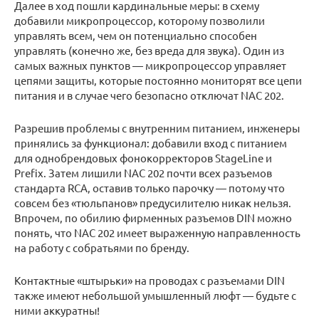
Далее в ход пошли кардинальные меры: в схему
добавили микропроцессор, которому позволили
управлять всем, чем он потенциально способен
управлять (конечно же, без вреда для звука). Один из
самых важных пунктов — микропроцессор управляет
цепями защиты, которые постоянно мониторят все цепи
питания и в случае чего безопасно отключат NAC 202.
Разрешив проблемы с внутренним питанием, инженеры
принялись за функционал: добавили вход с питанием
для однобрендовых фонокорректоров StageLine и
Prefix. Затем лишили NAC 202 почти всех разъемов
стандарта RCA, оставив только парочку — потому что
совсем без «тюльпанов» предусилителю никак нельзя.
Впрочем, по обилию фирменных разъемов DIN можно
понять, что NAC 202 имеет выраженную направленность
на работу с собратьями по бренду.
Контактные «штырьки» на проводах с разъемами DIN
также имеют небольшой умышленный люфт — будьте с
ними аккуратны!