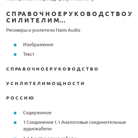
С П РА В О Ч Н О Е Р У К О В О Д С Т В О У
С И Л И Т Е Л И М…
Ресиверы и усилители Naim Audio
Изображение
Текст
С П РА В О Ч Н О Е Р У К О В О Д С Т В О
У С И Л И Т Е Л И М О Щ Н О С Т И
Р О С С И Ю
Cодержимое
1 Соединения 1.1 Аналоговые соединительные
аудиокабели