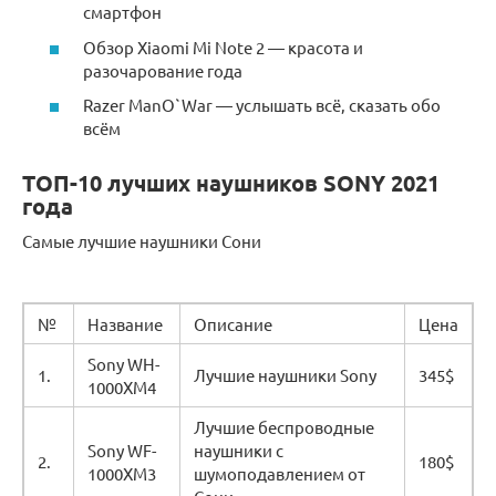
смартфон
Обзор Xiaomi Mi Note 2 — красота и
разочарование года
Razer ManO`War — услышать всё, сказать обо
всём
ТОП-10 лучших наушников SONY 2021
года
Самые лучшие наушники Сони
№
Название
Описание
Цена
Sony WH-
1.
Лучшие наушники Sony
345$
1000XM4
Лучшие беспроводные
Sony WF-
наушники с
2.
180$
1000XM3
шумоподавлением от