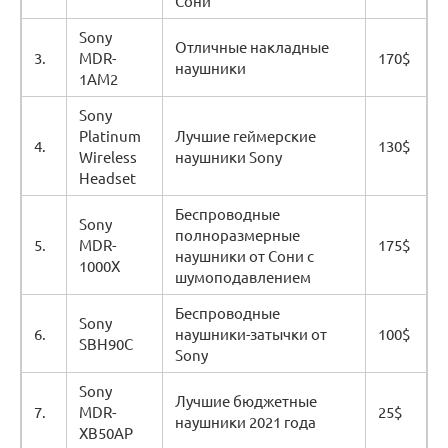
Сони
Sony
Отличные накладные
3.
MDR-
170$
наушники
1AM2
Sony
Platinum
Лучшие геймерские
4.
130$
Wireless
наушники Sony
Headset
Беспроводные
Sony
полноразмерные
5.
MDR-
175$
наушники от Сони с
1000X
шумоподавлением
Беспроводные
Sony
6.
наушники-затычки от
100$
SBH90C
Sony
Sony
Лучшие бюджетные
7.
MDR-
25$
наушники 2021 года
XB50AP