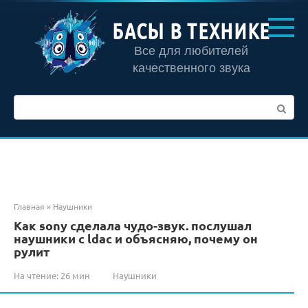
Перейти
к
БАСЫ В ТЕХНИКЕ
контенту
Все для любителей
качественного звука
Поиск:
Главная
»
Наушники
Как sony сделала чудо-звук. послушал
наушники с ldac и объясняю, почему он
рулит
На чтение:
26 мин
Наушники