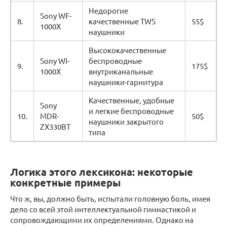
Недорогие
Sony WF-
8.
качественные TWS
55$
1000X
наушники
Высококачественные
Sony WI-
беспроводные
9.
175$
1000X
внутриканальные
наушники-гарнитура
Качественные, удобные
Sony
и легкие беспроводные
10.
MDR-
50$
наушники закрытого
ZX330BT
типа
Логика этого лексикона: некоторые
конкретные примеры
Что ж, вы, должно быть, испытали головную боль, имея
дело со всей этой интеллектуальной гимнастикой и
сопровождающими их определениями. Однако на