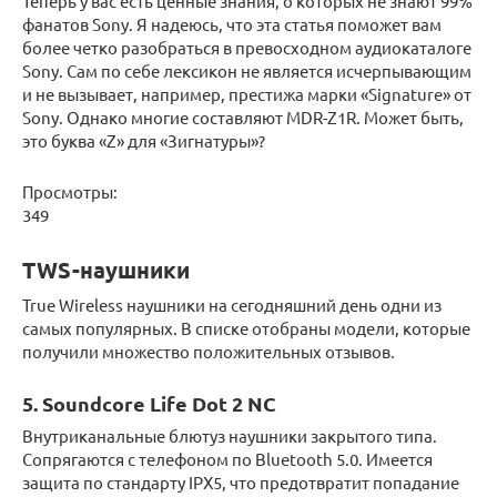
Теперь у вас есть ценные знания, о которых не знают 99%
фанатов Sony. Я надеюсь, что эта статья поможет вам
более четко разобраться в превосходном аудиокаталоге
Sony. Сам по себе лексикон не является исчерпывающим
и не вызывает, например, престижа марки «Signature» от
Sony. Однако многие составляют MDR-Z1R. Может быть,
это буква «Z» для «Зигнатуры»?
Просмотры:
349
TWS-наушники
True Wireless наушники на сегодняшний день одни из
самых популярных. В списке отобраны модели, которые
получили множество положительных отзывов.
5. Soundcore Life Dot 2 NC
Внутриканальные блютуз наушники закрытого типа.
Сопрягаются с телефоном по Bluetooth 5.0. Имеется
защита по стандарту IPX5, что предотвратит попадание