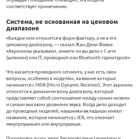
соответствует примечанию.
Система, не основанная на ценовом
диапазоне
«Каждое имя относится к форм-фактору, а не к его
ценовому диапазону, — сказал Жан-Дени Фавье.
«Акронимы указывают, имеете ли вы дело с C-arm
(шлемом) или IT, проводной или Bluetooth-гарнитурой».
Что касается проводного сегмента, у нас есть свои
вопросы, особенно к моделям, название которых
начинается с MDR (Micro Dynamic Receiver). Этот акроним
относится к динамическому диапазону, который
представляет собой соотношение между самым низким
и самым высоким уровнями звука. Когда дело доходит
до проводных моделей, наушники-вкладыши имеют
название, которое начинается с IER, что означает
«внутриушные» или внутриушные.
Погрузитесь в суть дела: беспроводные гарнитуры и