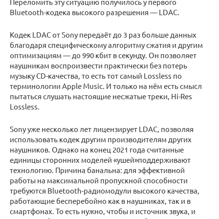
Переломить эту ситуацию получилось у первого
Bluetooth-кодека высокого разрешения — LDAC.
Кодек LDAC от Sony передаёт до 3 раз больше данных
благодаря специфическому алгоритму сжатия и другим
оптимизациям — до 990 кбит в секунду. Он позволяет
наушникам воспроизвести практически без потерь
музыку CD-качества, то есть тот самый Lossless по
терминологии Apple Music. И только на нём есть смысл
пытаться слушать настоящие несжатые треки, Hi-Res
Lossless.
Sony уже несколько лет лицензирует LDAC, позволяя
использовать кодек другим производителям других
наушников. Однако на конец 2021 года считанные
единицы сторонних моделей «ушей»поддерживают
технологию. Причина банальна: для эффективной
работы на максимальной пропускной способности
требуются Bluetooth-радиомодули высокого качества,
работающие бесперебойно как в наушниках, так и в
смартфонах. То есть нужно, чтобы и источник звука, и