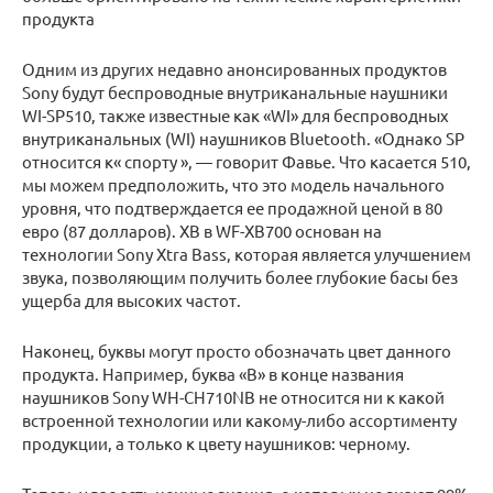
продукта
Одним из других недавно анонсированных продуктов
Sony будут беспроводные внутриканальные наушники
WI-SP510, также известные как «WI» для беспроводных
внутриканальных (WI) наушников Bluetooth. «Однако SP
относится к« спорту », — говорит Фавье. Что касается 510,
мы можем предположить, что это модель начального
уровня, что подтверждается ее продажной ценой в 80
евро (87 долларов). XB в WF-XB700 основан на
технологии Sony Xtra Bass, которая является улучшением
звука, позволяющим получить более глубокие басы без
ущерба для высоких частот.
Наконец, буквы могут просто обозначать цвет данного
продукта. Например, буква «B» в конце названия
наушников Sony WH-CH710NB не относится ни к какой
встроенной технологии или какому-либо ассортименту
продукции, а только к цвету наушников: черному.