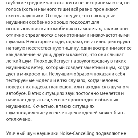
глубокие средние частоты почти не воспринимаются, но
голоса (хоть и намного тише) всё равно проникают
сквозь наушники. Отсюда следует, что накладные
наушники особенно хорошо подходят для
использования в автомобилях и самолетах, так как они
отлично справляются с монотонными низкочастотными
шумами. Некоторые люди, однако, негативно реагируют
на такую неестественную тишину, одни воспринимают ее
как давление на уши, другим кажется, что они слышат
легкий шум. Плохо действует на звукопередачу в таких
наушниках ветер, который создает заметный шум, когда
дует в микрофоны. Не лучшим образом показали себя
тестируемые модели и в тех случаях, когда человек
поверх них надевал капюшон, или находился в шумном
автобусе. В этих ситуациях звук постоянно меняется и
начинает дергаться, чего не происходит в обычных
наушниках. К счастью, в таких ситуациях
шумоподавление у всех четырех моделей может быть
отключено.
Уличный шум наушники Noise-Cancelling подавляют не