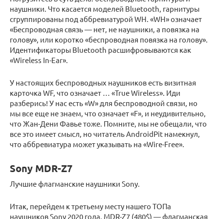
наушники. Что касается моделей Bluetooth, гарнитуры
сгруппированы под аббревиатурой WH. «WH» означает
«Беспроводная связь — нет, не наушники, а повязка на
голову», или коротко «беспроводная повязка на голову».
Идентификаторы Bluetooth расшифровываются как
«Wireless In-Ear».
У настоящих беспроводных наушников есть визитная
карточка WF, что означает … «True Wireless». Иди
разберись! У нас есть «W» для беспроводной связи, но
мы все еще не знаем, что означает «F», и неудивительно,
что Жан-Дени Фавье тоже. Помните, мы не обещали, что
все это имеет смысл, но читатель AndroidPit намекнул,
что аббревиатура может указывать на «Wire-Free».
Sony MDR-Z7
Лучшие флагманские наушники Sony.
Итак, перейдем к третьему месту нашего ТОПа
наушников Sony 2020 года, MDR-Z7 (480$) — флагманская