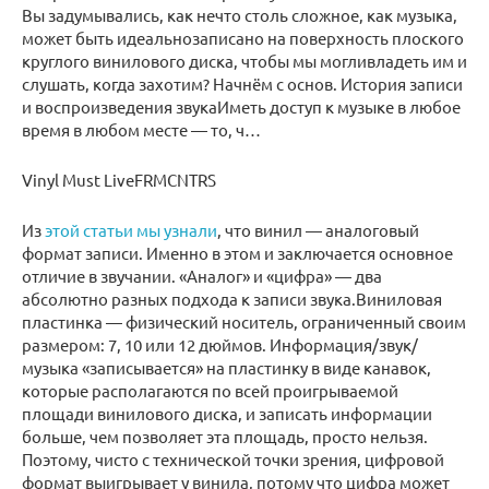
Вы задумывались, как нечто столь сложное, как музыка,
может быть идеальнозаписано на поверхность плоского
круглого винилового диска, чтобы мы могливладеть им и
слушать, когда захотим? Начнём с основ. История записи
и воспроизведения звукаИметь доступ к музыке в любое
время в любом месте — то, ч…
Vinyl Must LiveFRMCNTRS
Из
этой статьи мы узнали
, что винил — аналоговый
формат записи. Именно в этом и заключается основное
отличие в звучании. «Аналог» и «цифра» — два
абсолютно разных подхода к записи звука.Виниловая
пластинка — физический носитель, ограниченный своим
размером: 7, 10 или 12 дюймов. Информация/звук/
музыка «записывается» на пластинку в виде канавок,
которые располагаются по всей проигрываемой
площади винилового диска, и записать информации
больше, чем позволяет эта площадь, просто нельзя.
Поэтому, чисто с технической точки зрения, цифровой
формат выигрывает у винила, потому что цифра может