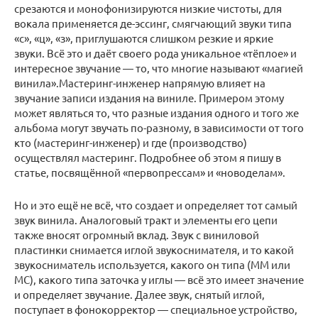
срезаются и монофонизируются низкие чистоты, для
вокала применяется де-эссинг, смягчающий звуки типа
«с», «ц», «з», приглушаются слишком резкие и яркие
звуки. Всё это и даёт своего рода уникальное «тёплое» и
интересное звучание — то, что многие называют «магией
винила».Мастеринг-инженер напрямую влияет на
звучание записи издания на виниле. Примером этому
может являться то, что разные издания одного и того же
альбома могут звучать по-разному, в зависимости от того
кто (мастеринг-инженер) и где (производство)
осуществлял мастеринг. Подробнее об этом я пишу в
статье, посвящённой «первопрессам» и «новоделам».
Но и это ещё не всё, что создает и определяет тот самый
звук винила. Аналоговый тракт и элементы его цепи
также вносят огромный вклад. Звук с виниловой
пластинки снимается иглой звукоснимателя, и то какой
звукосниматель используется, какого он типа (ММ или
MC), какого типа заточка у иглы — всё это имеет значение
и определяет звучание. Далее звук, снятый иглой,
поступает в фонокорректор — специальное устройство,