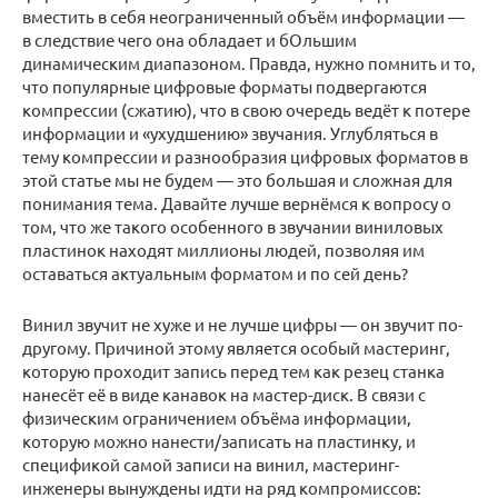
вместить в себя неограниченный объём информации —
в следствие чего она обладает и бОльшим
динамическим диапазоном. Правда, нужно помнить и то,
что популярные цифровые форматы подвергаются
компрессии (сжатию), что в свою очередь ведёт к потере
информации и «ухудшению» звучания. Углубляться в
тему компрессии и разнообразия цифровых форматов в
этой статье мы не будем — это большая и сложная для
понимания тема. Давайте лучше вернёмся к вопросу о
том, что же такого особенного в звучании виниловых
пластинок находят миллионы людей, позволяя им
оставаться актуальным форматом и по сей день?
Винил звучит не хуже и не лучше цифры — он звучит по-
другому. Причиной этому является особый мастеринг,
которую проходит запись перед тем как резец станка
нанесёт её в виде канавок на мастер-диск. В связи с
физическим ограничением объёма информации,
которую можно нанести/записать на пластинку, и
спецификой самой записи на винил, мастеринг-
инженеры вынуждены идти на ряд компромиссов: