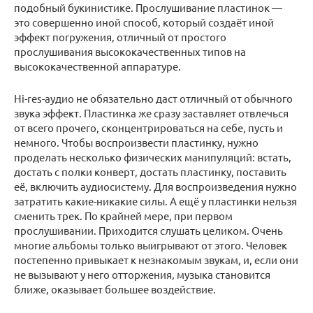
подобный букинистике. Прослушивание пластинок —
это совершенно иной способ, который создаёт иной
эффект погружения, отличный от простого
прослушивания высококачественных типов на
высококачественной аппаратуре.
Hi-res-аудио не обязательно даст отличный от обычного
звука эффект. Пластинка же сразу заставляет отвлечься
от всего прочего, сконцентрироваться на себе, пусть и
немного. Чтобы воспроизвести пластинку, нужно
проделать несколько физических манипуляций: встать,
достать с полки конверт, достать пластинку, поставить
её, включить аудиосистему. Для воспроизведения нужно
затратить какие-никакие силы. А ещё у пластинки нельзя
сменить трек. По крайней мере, при первом
прослушивании. Приходится слушать целиком. Очень
многие альбомы только выигрывают от этого. Человек
постепенно привыкает к незнакомым звукам, и, если они
не вызывают у него отторжения, музыка становится
ближе, оказывает большее воздействие.