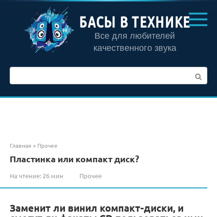
Перейти
к
БАСЫ В ТЕХНИКЕ
контенту
Все для любителей
качественного звука
Поиск:
Главная
»
Прочее
Пластинка или компакт диск?
На чтение:
26 мин
Прочее
Заменит ли винил компакт-диски, и