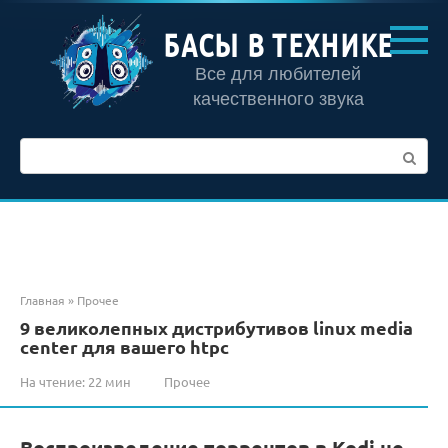
Перейти
к
БАСЫ В ТЕХНИКЕ
контенту
Все для любителей
качественного звука
Поиск:
Главная
»
Прочее
9 великолепных дистрибутивов linux media
center для вашего htpc
На чтение:
22 мин
Прочее