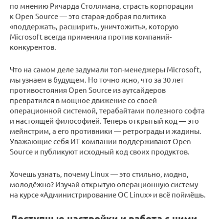
по мнению Ричарда Столлмана, страсть корпорации
к Open Source — это старая-добрая политика
«поддержать, расширить, уничтожить», которую
Microsoft всегда применяла против компаний-
конкурентов.
Что на самом деле задумали топ-менеджеры Microsoft,
мы узнаем в будущем. Но точно ясно, что за 30 лет
противостояния Open Source из аутсайдеров
превратился в мощное движение со своей
операционной системой, терабайтами полезного софта
и настоящей философией. Теперь открытый код — это
мейнстрим, а его противники — ретрограды и жадины.
Уважающие себя ИТ-компании поддерживают Open
Source и публикуют исходный код своих продуктов.
Хочешь узнать, почему Linux — это стильно, модно,
молодёжно? Изучай открытую операционную систему
на курсе «Администрирование ОС Linux» и всё поймёшь.
Доступные настройки и работа с ними