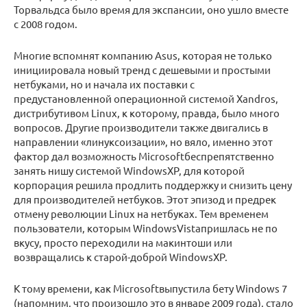
Торвальдса было время для экспансии, оно ушло вместе
с 2008 годом.
Многие вспомнят компанию Asus, которая не только
инициировала новый тренд с дешевыми и простыми
нетбуками, но и начала их поставки с
предустановленной операционной системой Xandros,
дистрибутивом Linux, к которому, правда, было много
вопросов. Другие производители также двигались в
направлении «линуксоизации», но вяло, именно этот
фактор дал возможность Microsoftбеспрепятственно
занять нишу системой WindowsXP, для которой
корпорация решила продлить поддержку и снизить цену
для производителей нетбуков. Этот эпизод и предрек
отмену революции Linux на нетбуках. Тем временем
пользователи, которым WindowsVistaпришлась не по
вкусу, просто переходили на макинтоши или
возвращались к старой-доброй WindowsXP.
К тому времени, как Microsoftвыпустила бету Windows 7
(напомним, что произошло это в январе 2009 года), стало