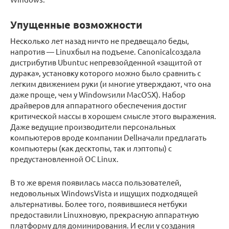
Упущенные возможности
Несколько лет назад ничто не предвещало беды,
напротив — Linuxбыл на подъеме. Canonicalсоздала
дистрибутив Ubuntuс непревзойденной «защитой от
дурака», установку которого можно было сравнить с
легким движением руки (и многие утверждают, что она
даже проще, чем у Windowsили MacOSX). Набор
драйверов для аппаратного обеспечения достиг
критической массы в хорошем смысле этого выражения.
Даже ведущие производители персональных
компьютеров вроде компании Dellначали предлагать
компьютеры (как десктопы, так и лэптопы) с
предустановленной ОС Linux.
В то же время появилась масса пользователей,
недовольных WindowsVista и ищущих подходящей
альтернативы. Более того, появившиеся нетбуки
предоставили Linuxновую, прекрасную аппаратную
платформу для доминирования. И если у создания