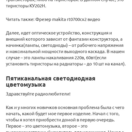
тиристоры КУ202Н.
Читать также: Фрезер makita rt0700cx2 видео
Далее, идет оптическое устройство, конструкция и
внешний которого зависит от фантазии конструктора, а
начинка(лампы, светодиоды) – от рабочего напряжения
и максимальной мощности выходного каскада. В нашем
случае – это лампы накаливания 220в, 60вт(если
установить тиристоры на радиаторы – до 10 шт на канал).
Пятиканальная светодиодная
цветомузыка
Здравствуйте радиолюбители!
Как и у многих новичков основная проблема была с чего
начать, какой будет мое первое изделие. Начал с того,
чтобы я хотел приобрести домой в первую очередь.
Первое – это цветомузыка, второе – это
высококачественный усилитель для наушников. Начал с