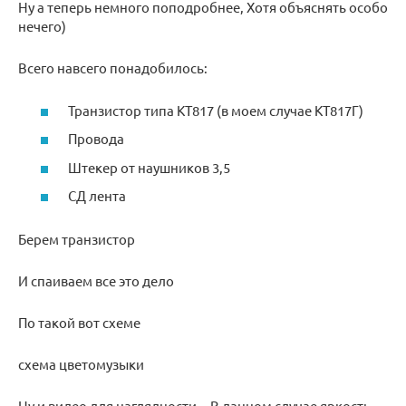
Ну а теперь немного поподробнее, Хотя объяснять особо
нечего)
Всего навсего понадобилось:
Транзистор типа КТ817 (в моем случае КТ817Г)
Провода
Штекер от наушников 3,5
СД лента
Берем транзистор
И спаиваем все это дело
По такой вот схеме
схема цветомузыки
Ну и видео для наглядности…В данном случае яркость