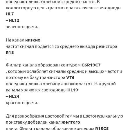
поступают лишь колебания средних частот. В
коллекторную цепь транзистора включены светодиоды
HL7
–
HL12
зеленого цвета.
На канал
низких
частот сигнал подается со среднего вывода резистора
R18
.
Фильтр канала образован контуром
С6R19С7
, который ослабляет сигналы средних и высших частот и
поэтому на базу транзистора
VT6
поступают лишь колебания низких частот. Нагрузкой
канала являются светодиоды
HL19
–
HL24
красного цвета.
Для разнообразия цветовой гаммы в цветомузыкальную
приставку добавлен канал
желтого
цвета. Фильтр канала образован контуром
R15C5