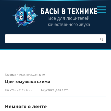
Перейти
к
БАСЫ В ТЕХНИКЕ
контенту
Все для любителей
качественного звука
Поиск:
Главная
»
Акустика для авто
Цветомузыка схема
На чтение:
19 мин
Акустика для авто
Немного о ленте