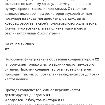
отдельно по каждому каналу, а также устанавливают
нужную яркость светодиодов канала. От средних
выводов подстроечных резисторов звуковой сигнал
поступает на входы четырех каналов, каждый из
которых работает в своей полосе звукового диапазона.
Схематично все каналы выполнены одинаково и
различаются лишь RC-фильтрами.
На канал
высших
R7
.
Полосовой фильтр канала образован конденсатором
С2
и пропускает только спектр верхних частот звукового
сигнала. Низкие и средние частоты через фильтр не
проходят, так как сопротивление конденсатора для этих
частот велико.
Проходя конденсатор, сигнал верхних частот
детектируется диодом
VD1
и подается на базу транзистора
VT3
. Появляющееся на базе транзистора отрицательное