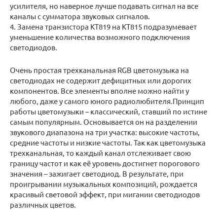
усилителя, но наверное лучше подавать сигнал на все
каналы с сумматора звуковых сигналов.
4. Замена транзистора КТ819 на КТ815 подразумевает
уменьшение количества возможного подключения
светодиодов.
Очень простая трехканальная RGB цветомузыка на
светодиодах не содержит дефицитных или дорогих
компонентов. Все элементы вполне можно найти у
любого, даже у самого юного радиолюбителя.Принцип
работы цветомузыки – классический, ставший по истине
самым популярным. Основывается он на разделении
звукового диапазона на три участка: высокие частоты,
средние частоты и низкие частоты. Так как цветомузыка
трехканальная, то каждый канал отслеживает свою
границу частот и как её уровень достигнет порогового
значения – зажигает светодиод. В результате, при
проигрывании музыкальных композиций, рождается
красивый световой эффект, при мигании светодиодов
различных цветов.