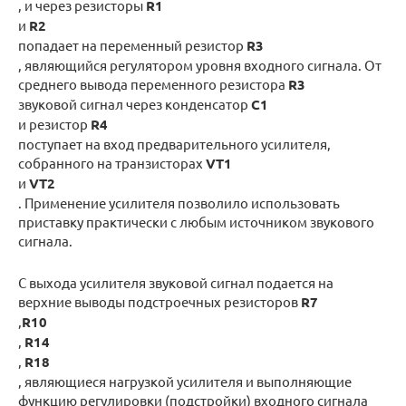
, и через резисторы
R1
и
R2
попадает на переменный резистор
R3
, являющийся регулятором уровня входного сигнала. От
среднего вывода переменного резистора
R3
звуковой сигнал через конденсатор
С1
и резистор
R4
поступает на вход предварительного усилителя,
собранного на транзисторах
VT1
и
VT2
. Применение усилителя позволило использовать
приставку практически с любым источником звукового
сигнала.
С выхода усилителя звуковой сигнал подается на
верхние выводы подстроечных резисторов
R7
,
R10
,
R14
,
R18
, являющиеся нагрузкой усилителя и выполняющие
функцию регулировки (подстройки) входного сигнала