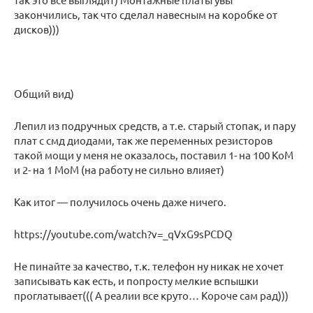
закончились, так что сделал навесным на коробке от
дисков)))
Общий вид)
Лепил из подручных средств, а т.е. старый стопак, и пару
плат с смд диодами, так же переменных резисторов
такой мощи у меня не оказалось, поставил 1- на 100 КоМ
и 2- на 1 МоМ (на работу не сильно влияет)
Как итог — получилось очень даже ничего.
https://youtube.com/watch?v=_qVxG9sPCDQ
Не пинайте за качество, т.к. телефон ну никак не хочет
записывать как есть, и попросту мелкие вспышки
проглатывает((( А реалии все круто… Короче сам рад)))