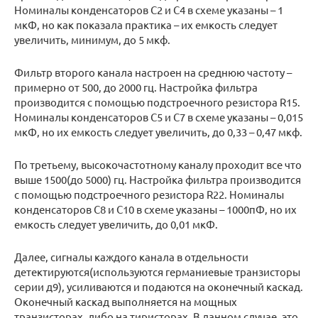
Номиналы конденсаторов С2 и С4 в схеме указаны – 1
мкФ, но как показала практика – их емкость следует
увеличить, минимум, до 5 мкф.
Фильтр второго канала настроен на среднюю частоту –
примерно от 500, до 2000 гц. Настройка фильтра
производится с помощью подстроечного резистора R15.
Номиналы конденсаторов С5 и С7 в схеме указаны – 0,015
мкФ, но их емкость следует увеличить, до 0,33 – 0,47 мкф.
По третьему, высокочастотному каналу проходит все что
выше 1500(до 5000) гц. Настройка фильтра производится
с помощью подстроечного резистора R22. Номиналы
конденсаторов С8 и С10 в схеме указаны – 1000пФ, но их
емкость следует увеличить, до 0,01 мкФ.
Далее, сигналы каждого канала в отдельности
детектируются(используются германиевые транзисторы
серии д9), усиливаются и подаются на оконечный каскад.
Оконечный каскад выполняется на мощных
транзисторах, либо на тиристорах. В данном случае, это