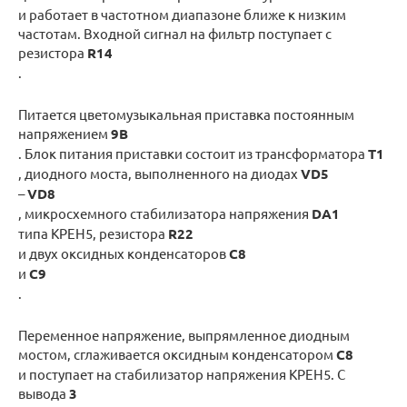
и работает в частотном диапазоне ближе к низким
частотам. Входной сигнал на фильтр поступает с
резистора
R14
.
Питается цветомузыкальная приставка постоянным
напряжением
9В
. Блок питания приставки состоит из трансформатора
Т1
, диодного моста, выполненного на диодах
VD5
–
VD8
, микросхемного стабилизатора напряжения
DA1
типа КРЕН5, резистора
R22
и двух оксидных конденсаторов
С8
и
С9
.
Переменное напряжение, выпрямленное диодным
мостом, сглаживается оксидным конденсатором
С8
и поступает на стабилизатор напряжения КРЕН5. С
вывода
3