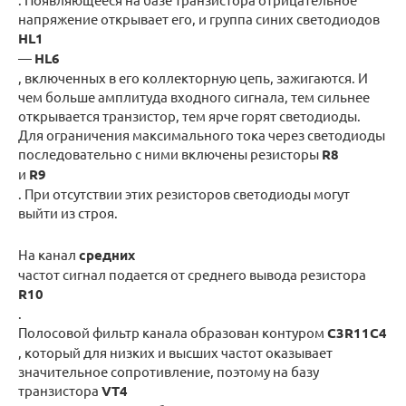
напряжение открывает его, и группа синих светодиодов
HL1
—
HL6
, включенных в его коллекторную цепь, зажигаются. И
чем больше амплитуда входного сигнала, тем сильнее
открывается транзистор, тем ярче горят светодиоды.
Для ограничения максимального тока через светодиоды
последовательно с ними включены резисторы
R8
и
R9
. При отсутствии этих резисторов светодиоды могут
выйти из строя.
На канал
средних
частот сигнал подается от среднего вывода резистора
R10
.
Полосовой фильтр канала образован контуром
С3R11С4
, который для низких и высших частот оказывает
значительное сопротивление, поэтому на базу
транзистора
VT4