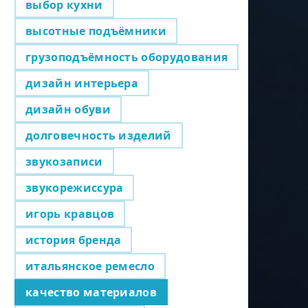
выбор кухни
высотные подъёмники
грузоподъёмность оборудования
дизайн интерьера
дизайн обуви
долговечность изделий
звукозаписи
звукорежиссура
игорь кравцов
история бренда
итальянское ремесло
качество материалов