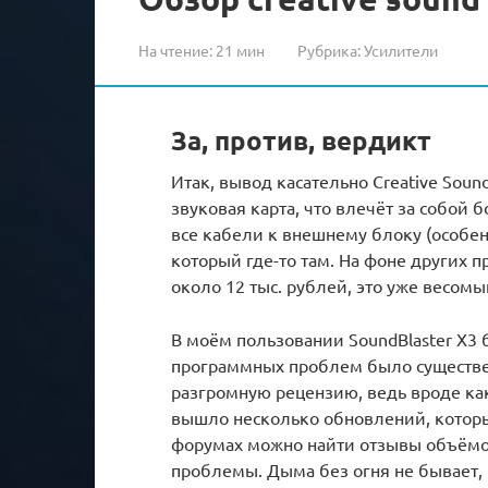
На чтение:
21 мин
Рубрика:
Усилители
За, против, вердикт
Итак, вывод касательно Creative SoundB
звуковая карта, что влечёт за собой
все кабели к внешнему блоку (особенн
который где-то там. На фоне других п
около 12 тыс. рублей, это уже весом
В моём пользовании SoundBlaster X3 
программных проблем было существен
разгромную рецензию, ведь вроде как 
вышло несколько обновлений, котор
форумах можно найти отзывы объёмом
проблемы. Дыма без огня не бывает, 