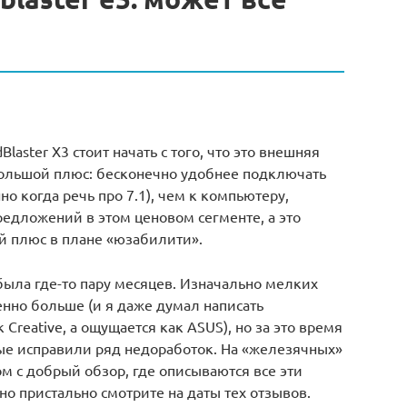
laster X3 стоит начать с того, что это внешняя
 большой плюс: бесконечно удобнее подключать
о когда речь про 7.1), чем к компьютеру,
редложений в этом ценовом сегменте, а это
ый плюс в плане «юзабилити».
была где-то пару месяцев. Изначально мелких
но больше (и я даже думал написать
Creative, а ощущается как ASUS), но за это время
ые исправили ряд недоработок. На «железячных»
 с добрый обзор, где описываются все эти
но пристально смотрите на даты тех отзывов.