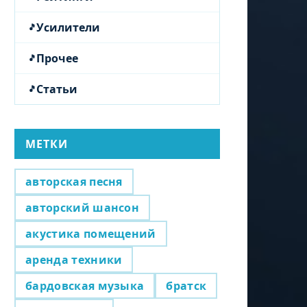
Усилители
Прочее
Статьи
МЕТКИ
авторская песня
авторский шансон
акустика помещений
аренда техники
бардовская музыка
братск