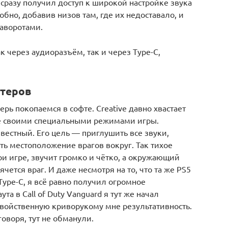
 сразу получил доступ к широкой настройке звука
обно, добавив низов там, где их недоставало, и
аворотами.
 через аудиоразъём, так и через Type-C,
утеров
рь покопаемся в софте. Creative давно хвастает
кже своими специальными режимами игры.
вестный. Его цель — приглушить все звуки,
ть местоположение врагов вокруг. Так тихое
и игре, звучит громко и чётко, а окружающий
ячется враг. И даже несмотря на то, что та же PS5
ype-C, я всё равно получил огромное
а в Call of Duty Vanguard я тут же начал
войственную криворукому мне результативность.
говоря, тут не обманули.