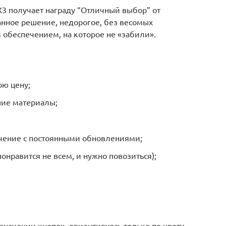
r X3 получает награду “Отличный выбор” от
анное решение, недорогое, без весомых
обеспечением, на которое не «забили».
ою цену;
шие материалы;
чение с постоянными обновлениями;
понравится не всем, и нужно повозиться);
азначении кнопок, ориентируясь только по цвету