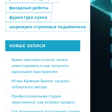
фасадные работы
фурнитура кухни
шарнирно-стреловые подъёмники
НОВЫЕ ЗАПИСИ
Кухни премиум-класса: зачем
инвестировать и как получить
идеальное пространство
Игорь Кравцов Братск: музыка
сибирского автора
Профессиональная студия
звукозаписи: как устроен процесс
Где применяется прозрачная стрейч