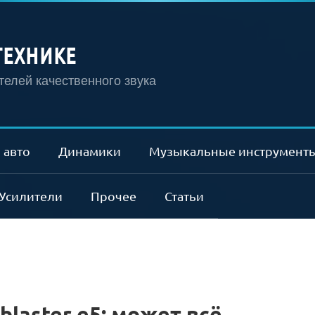
ТЕХНИКЕ
елей качественного звука
 авто
Динамики
Музыкальные инструмент
Усилители
Прочее
Статьи
blaster e5: может всё