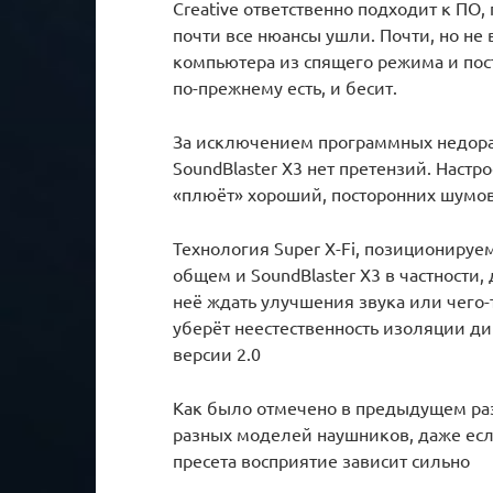
Creative ответственно подходит к ПО,
почти все нюансы ушли. Почти, но не 
компьютера из спящего режима и пост
по-прежнему есть, и бесит.
За исключением программных недораб
SoundBlaster X3 нет претензий. Настр
«плюёт» хороший, посторонних шумов
Технология Super X-Fi, позиционируе
общем и SoundBlaster X3 в частности,
неё ждать улучшения звука или чего-
уберёт неестественность изоляции д
версии 2.0
Как было отмечено в предыдущем раз
разных моделей наушников, даже если
пресета восприятие зависит сильно