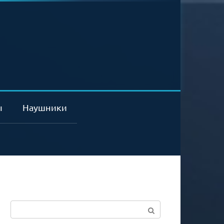
ы
Наушники
Поиск: