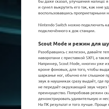
бы даже сказал, улучшения налицо: я
и сумел выкрутить его так, как мне уд
воспользовавшись проприетарными н
Nintendo Switch можно подключить как
подключённого к док-станции.
Scout Mode и режим для ш
Разобравшись с железом, давайте тепе
наворотами с приставкой SXFI, а та
Например, Scout Mode, многим уже из
кроме фоновых, для того, чтобы выда
шарканье ног, обычно еле слышное пр
звук в наушниках сразу выдаёт, где пр
не передаёт окружающий звук через T
преимущество. Попробовав режим скаут
демонстрировать удивительную и нес
На ПК результат и того лучше. Проще 