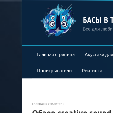
Перейти
к
контенту
БАСЫ В 
Все для любит
Главная страница
Акустика для
Проигрыватели
Рейтинги
Главная
»
Усилители
Обзор creative sound 