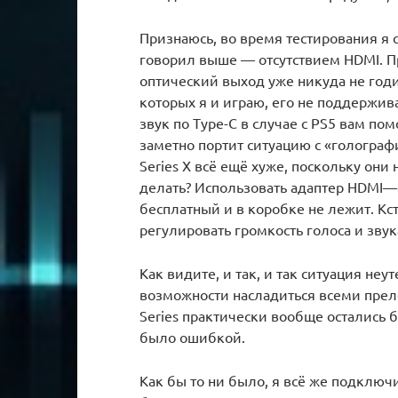
Признаюсь, во время тестирования я 
говорил выше — отсутствием HDMI. П
оптический выход уже никуда не годи
которых я и играю, его не поддержив
звук по Type-C в случае с PS5 вам по
заметно портит ситуацию с «голограф
Series X всё ещё хуже, поскольку они
делать? Использовать адаптер HDMI—о
бесплатный и в коробке не лежит. Кст
регулировать громкость голоса и звук
Как видите, и так, и так ситуация не
возможности насладиться всеми преле
Series практически вообще остались б
было ошибкой.
Как бы то ни было, я всё же подключ