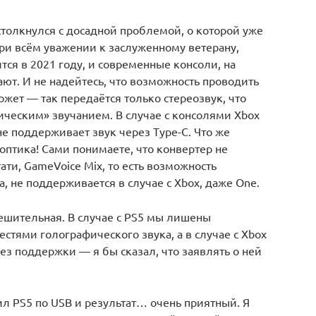
столкнулся с досадной проблемой, о которой уже
ри всём уважении к заслуженному ветерану,
тся в 2021 году, и современные консоли, на
ают. И не надейтесь, что возможность проводить
может — так передаётся только стереозвук, что
ическим» звучанием. В случае с консолями Xbox
 не поддерживает звук через Type-C. Что же
птика! Сами понимаете, что конвертер не
ати, GameVoice Mix, то есть возможность
а, не поддерживается в случае с Xbox, даже One.
утешительная. В случае с PS5 мы лишены
стями голографического звука, а в случае с Xbox
ез поддержки — я бы сказал, что заявлять о ней
ил PS5 по USB и результат… очень приятный. Я