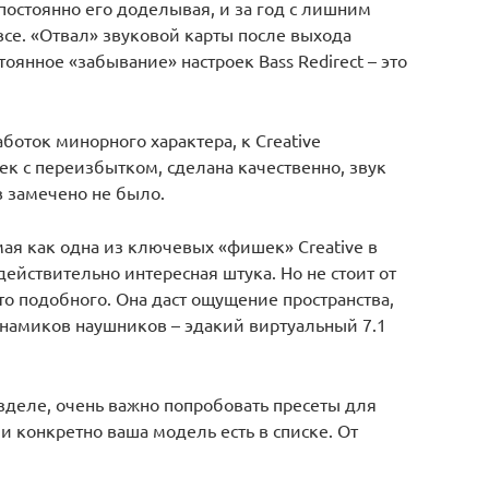
 постоянно его доделывая, и за год с лишним
все. «Отвал» звуковой карты после выхода
оянное «забывание» настроек Bass Redirect – это
оток минорного характера, к Creative
оек с переизбытком, сделана качественно, звук
 замечено не было.
мая как одна из ключевых «фишек» Creative в
 действительно интересная штука. Но не стоит от
то подобного. Она даст ощущение пространства,
инамиков наушников – эдакий виртуальный 7.1
деле, очень важно попробовать пресеты для
 конкретно ваша модель есть в списке. От