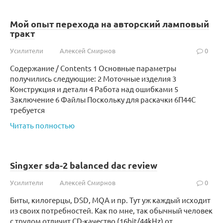
Мой опыт перехода на авторский ламповый
тракт
Усилители
Алексей Смирнов
0
Содержание / Contents 1 Основные параметры
получились следующие: 2 Моточные изделия 3
Конструкция и детали 4 Работа над ошибками 5
Заключение 6 Файлы Поскольку для раскачки 6П44С
требуется
Читать полностью
Singxer sda-2 balanced dac review
Усилители
Алексей Смирнов
0
Биты, килогерцы, DSD, MQA и пр. Тут уж каждый исходит
из своих потребностей. Как по мне, так обычный человек
с трудом отличит CD-качество (16bit/44kHz) от