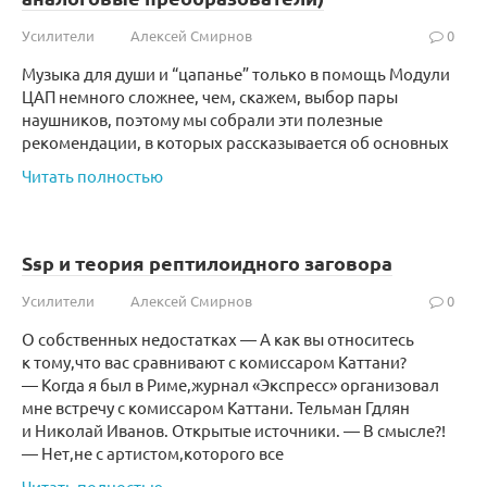
Усилители
Алексей Смирнов
0
Музыка для души и “цапанье” только в помощь Модули
ЦАП немного сложнее, чем, скажем, выбор пары
наушников, поэтому мы собрали эти полезные
рекомендации, в которых рассказывается об основных
Читать полностью
Ssp и теория рептилоидного заговора
Усилители
Алексей Смирнов
0
О собственных недостатках — А как вы относитесь
к тому,что вас сравнивают с комиссаром Каттани?
— Когда я был в Риме,журнал «Экспресс» организовал
мне встречу с комиссаром Каттани. Тельман Гдлян
и Николай Иванов. Открытые источники. — В смысле?!
— Нет,не с артистом,которого все
Читать полностью