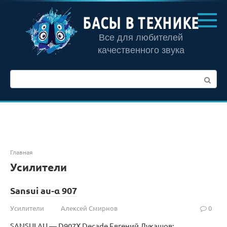
Перейти
к
БАСЫ В ТЕХНИКЕ
контенту
Все для любителей
качественного звука
Поиск:
Главная
Усилители
Sansui au-α 907
Усилители
Алексей Смирнов
0
SANSUI AU — D907X Decade Евгений Лукашов: