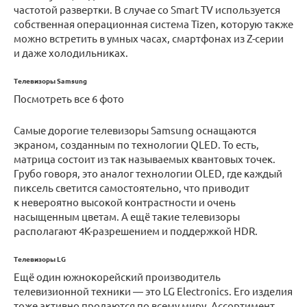
частотой развертки. В случае со Smart TV используется
собственная операционная система Tizen, которую также
можно встретить в умных часах, смартфонах из Z-серии
и даже холодильниках.
Телевизоры Samsung
Посмотреть все 6 фото
Самые дорогие телевизоры Samsung оснащаются
экраном, созданным по технологии QLED. То есть,
матрица состоит из так называемых квантовых точек.
Грубо говоря, это аналог технологии OLED, где каждый
пиксель светится самостоятельно, что приводит
к невероятно высокой контрастности и очень
насыщенным цветам. А ещё такие телевизоры
располагают 4K-разрешением и поддержкой HDR.
Телевизоры LG
Ещё один южнокорейский производитель
телевизионной техники — это LG Electronics. Его изделия
тоже активно продаются по всему миру. Ассортимент