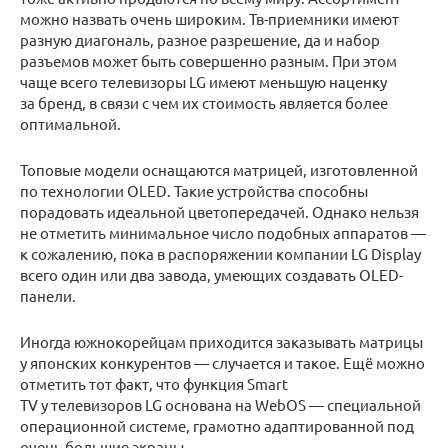
можно назвать очень широким. Тв-приемники имеют
разную диагональ, разное разрешение, да и набор
разъемов может быть совершенно разным. При этом
чаще всего телевизоры LG имеют меньшую наценку
за бренд, в связи с чем их стоимость является более
оптимальной.
Топовые модели оснащаются матрицей, изготовленной
по технологии OLED. Такие устройства способны
порадовать идеальной цветопередачей. Однако нельзя
не отметить минимальное число подобных аппаратов —
к сожалению, пока в распоряжении компании LG Display
всего один или два завода, умеющих создавать OLED-
панели.
Иногда южнокорейцам приходится заказывать матрицы
у японских конкурентов — случается и такое. Ещё можно
отметить тот факт, что функция Smart
TV у телевизоров LG основана на WebOS — специальной
операционной системе, грамотно адаптированной под
очень большие экраны.