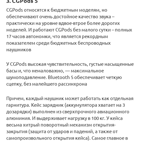
3. CGPods 5
CGPods относятся к бюджетным моделям, но
обеспечивают очень достойное качество звука –
практически на уровне вдвое-втрое более дорогих
моделей. И работают CGPods без малого сутки – полных
17 часов автономки, что является рекордным
показателем среди бюджетных беспроводных
наушников
У CGPods высокая чувствительность, густые насыщенные
басы и, что немаловажно, — максимальное
шумоподавление. Bluetooth 5 обеспечивает четкую
сцепку, без малейшего рассинхрона
Причем, каждый наушник может работать как отдельная
гарнитура. Кейс зарядник (аккумулятора хватает на 3
дозарядки) выполнен из сверхпрочного авиационного
алюминия. И выдерживает нагрузку в 100 кг. У кейса
весьма хитрый поворотный механизм открытия-
закрытия (защита от ударов и падений, а также от
самопроизвольного открытия кейса). Самое главное в