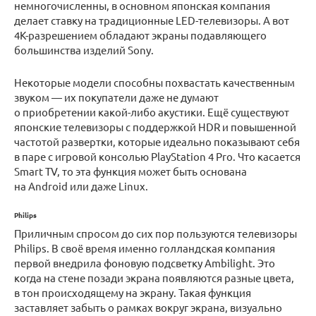
немногочисленны, в основном японская компания
делает ставку на традиционные LED-телевизоры. А вот
4K-разрешением обладают экраны подавляющего
большинства изделий Sony.
Некоторые модели способны похвастать качественным
звуком — их покупатели даже не думают
о приобретении какой-либо акустики. Ещё существуют
японские телевизоры с поддержкой HDR и повышенной
частотой развертки, которые идеально показывают себя
в паре с игровой консолью PlayStation 4 Pro. Что касается
Smart TV, то эта функция может быть основана
на Android или даже Linux.
Philips
Приличным спросом до сих пор пользуются телевизоры
Philips. В своё время именно голландская компания
первой внедрила фоновую подсветку Ambilight. Это
когда на стене позади экрана появляются разные цвета,
в тон происходящему на экрану. Такая функция
заставляет забыть о рамках вокруг экрана, визуально