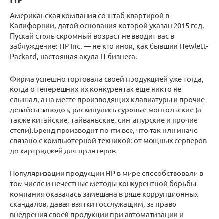
Американская компания со штаб-квартирой в
Калифорнии, датой основания которой указан 2015 год.
Пускай столь скромный возраст не вводит вас в
заблуждение: HP Inc. — не кто иной, как бывший Hewlett-
Packard, настоящая акула IT-бизнеса.
Фирма успешно торговала своей продукцией уже тогда,
когда о теперешних их конкурентах еще никто не
слышал, а на месте производящих клавиатуры и прочие
девайсы заводов, раскинулись суровые монгольские (а
также китайские, тайваньские, сингапурские и прочие
степи).Бренд производит почти все, что так или иначе
связано с компьютерной техникой: от мощных серверов
до картриджей для принтеров.
Популяризации продукции HP в мире способствовали в
том числе и нечестные методы конкурентной борьбы:
компания оказалась замешана в ряде коррупционных
скандалов, давая взятки госслужащим, за право
внедрения своей продукции при автоматизации и