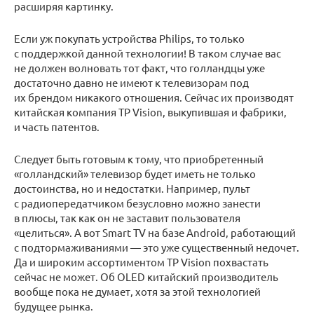
расширяя картинку.
Если уж покупать устройства Philips, то только
с поддержкой данной технологии! В таком случае вас
не должен волновать тот факт, что голландцы уже
достаточно давно не имеют к телевизорам под
их брендом никакого отношения. Сейчас их производят
китайская компания TP Vision, выкупившая и фабрики,
и часть патентов.
Следует быть готовым к тому, что приобретенный
«голландский» телевизор будет иметь не только
достоинства, но и недостатки. Например, пульт
с радиопередатчиком безусловно можно занести
в плюсы, так как он не заставит пользователя
«целиться». А вот Smart TV на базе Android, работающий
с подтормаживаниями — это уже существенный недочет.
Да и широким ассортиментом TP Vision похвастать
сейчас не может. Об OLED китайский производитель
вообще пока не думает, хотя за этой технологией
будущее рынка.