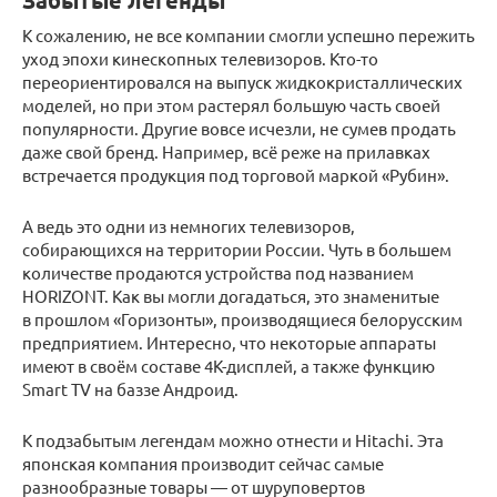
Забытые легенды
К сожалению, не все компании смогли успешно пережить
уход эпохи кинескопных телевизоров. Кто-то
переориентировался на выпуск жидкокристаллических
моделей, но при этом растерял большую часть своей
популярности. Другие вовсе исчезли, не сумев продать
даже свой бренд. Например, всё реже на прилавках
встречается продукция под торговой маркой «Рубин».
А ведь это одни из немногих телевизоров,
собирающихся на территории России. Чуть в большем
количестве продаются устройства под названием
HORIZONT. Как вы могли догадаться, это знаменитые
в прошлом «Горизонты», производящиеся белорусским
предприятием. Интересно, что некоторые аппараты
имеют в своём составе 4K-дисплей, а также функцию
Smart TV на баззе Андроид.
К подзабытым легендам можно отнести и Hitachi. Эта
японская компания производит сейчас самые
разнообразные товары — от шуруповертов