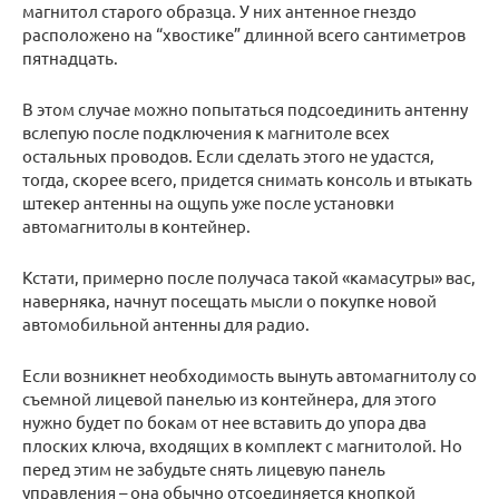
магнитол старого образца. У них антенное гнездо
расположено на “хвостике” длинной всего сантиметров
пятнадцать.
В этом случае можно попытаться подсоединить антенну
вслепую после подключения к магнитоле всех
остальных проводов. Если сделать этого не удастся,
тогда, скорее всего, придется снимать консоль и втыкать
штекер антенны на ощупь уже после установки
автомагнитолы в контейнер.
Кстати, примерно после получаса такой «камасутры» вас,
наверняка, начнут посещать мысли о покупке новой
автомобильной антенны для радио.
Если возникнет необходимость вынуть автомагнитолу со
съемной лицевой панелью из контейнера, для этого
нужно будет по бокам от нее вставить до упора два
плоских ключа, входящих в комплект с магнитолой. Но
перед этим не забудьте снять лицевую панель
управления – она обычно отсоединяется кнопкой