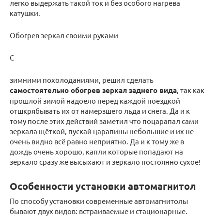
легко выдержать такой ток и без особого нагрева
катушки.
Обогрев зеркал своими руками
С
зимними похолоданиями, решил сделать
самостоятельно обогрев зеркал заднего вида
, так как
прошлой зимой надоело перед каждой поездкой
отшкрябывать их от намерзшего льда и снега. Да и к
тому после этих действий заметил что поцарапал сами
зеркала щёткой, пускай царапины небольшие и их не
очень видно всё равно неприятно. Да и к тому же в
дождь очень хорошо, капли которые попадают на
зеркало сразу же высыхают и зеркало постоянно сухое!
Особенности установки автомагнитол
По способу установки современные автомагнитолы
бывают двух видов: встраиваемые и стационарные.