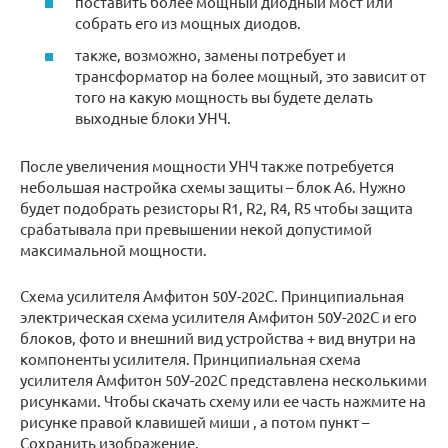
поставить более мощный диодный мост или
собрать его из мощных диодов.
также, возможно, замены потребует и
трансформатор на более мощный, это зависит от
того на какую мощность вы будете делать
выходные блоки УНЧ.
После увеличения мощности УНЧ также потребуется
небольшая настройка схемы защиты – блок А6. Нужно
будет подобрать резисторы R1, R2, R4, R5 чтобы защита
срабатывала при превышении некой допустимой
максимальной мощности.
Схема усилителя Амфитон 50У-202С. Принципиальная
электрическая схема усилителя Амфитон 50У-202С и его
блоков, фото и внешний вид устройства + вид внутри на
компоненты усилителя. Принципиальная схема
усилителя Амфитон 50У-202С представлена несколькими
рисунками. Чтобы скачать схему или ее часть нажмите на
рисунке правой клавишей миши , а потом пункт –
Сохранить изображение.