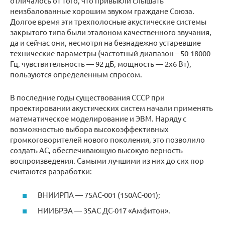
отличалось от того, что привыкли слышать
неизбалованные хорошим звуком граждане Союза.
Долгое время эти трехполосные акустические системы
закрытого типа были эталоном качественного звучания,
да и сейчас они, несмотря на безнадежно устаревшие
технические параметры (частотный диапазон – 50-18000
Гц, чувствительность — 92 дБ, мощность — 2х6 Вт),
пользуются определенным спросом.
В последние годы существования СССР при
проектировании акустических систем начали применять
математическое моделирование и ЭВМ. Наряду с
возможностью выбора высокоэффективных
громкоговорителей нового поколения, это позволило
создать АС, обеспечивающую высокую верность
воспроизведения. Самыми лучшими из них до сих пор
считаются разработки:
ВНИИРПА — 75АС-001 (150АС-001);
НИИБРЭА — 35АС ДС-017 «Амфитон».