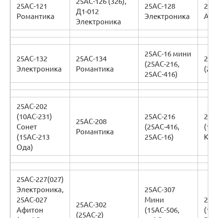
25АС-126 (326),
25АС-121
25АС-128
25А
Д1-012
Романтика
Электроника
Амф
Электроника
25АС-16 мини
25АС-132
25АС-134
25А
(25АС-216,
Электроника
Романтика
(25
25АС-416)
25АС-202
(10АС-231)
25АС-216
25А
25АС-208
Сонет
(25АС-416,
(15
Романтика
(15АС-213
25АС-16)
Ком
Ода)
25АС-227(027)
Электроника,
25АС-307
25АС-027
Мини
25А
25АС-302
Афитон
(15АС-506,
(109
(25АС-2)