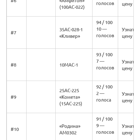
#6
«Амфитон»
голосов
цену
(100АС-022)
94 / 100
10 —
35АС-028-1
Узнать
#7
голосов
«Кливер»
цену
93 / 100
7 —
Узнать
#8
10МАС-1
голосов
цену
92 / 100
25АС-225
2 —
Узнать
#9
«Комета»
голоса
цену
(15АС-225)
91 / 100
9 —
«Родина»
Узнать
#10
голосов
АМ0302
цену