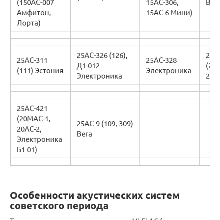
(150АС-007
15АС-306,
Вег
Амфитон,
15АС-6 Мини)
Лорта)
25АС-326 (126),
25А
25АС-311
25АС-328
Д1-012
(25А
(111) Эстония
Электроника
Электроника
25А
25АС-421
(20МАС-1,
25АС-9 (109, 309)
20АС-2,
Вега
Электроника
Б1-01)
Особенности акустических систем
советского периода