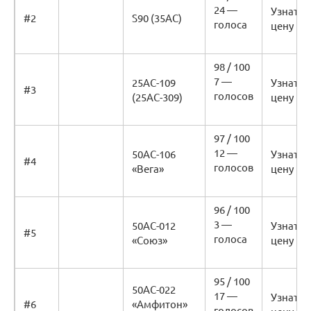
24 —
Узнать
#2
S90 (35AC)
голоса
цену
98 / 100
7 —
25АС-109
Узнать
#3
голосов
(25АС-309)
цену
97 / 100
12 —
50АС-106
Узнать
#4
голосов
«Вега»
цену
96 / 100
3 —
50АС-012
Узнать
#5
голоса
«Союз»
цену
95 / 100
50АС-022
17 —
Узнать
#6
«Амфитон»
голосов