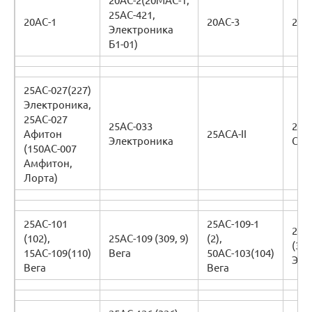
25АС-421,
20АС-1
20АС-3
20А
Электроника
Б1-01)
25АС-027(227)
Электроника,
25АС-027
25АС-033
25А
Афитон
25АСА-II
Электроника
Ста
(150АС-007
Амфитон,
Лорта)
25АС-101
25АС-109-1
25А
(102),
25АС-109 (309, 9)
(2),
(311
15АС-109(110)
Вега
50АС-103(104)
Эст
Вега
Вега