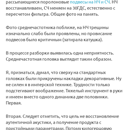
рассыпающиеся поролоновые
подвесы на НЧ и СЧ
. НЧ
восстанавливаем, СЧ меняем на 30ГДС, естественно с
пересчетом фильтра. Общее фото на память.
Фото среднечастотника поближе, на НЧ трещины
изначально слабо были проявлены, но провисание
подвесов было критичным (затирала катушка).
В процессе разборки выявилась одна неприятность.
Среднечастотная головка выглядит таким образом.
Я, признаться, думал, что сверху на стандартных
головках были прикручены накладки декоративные. Ну
не силен я в имперской технике. Трудности только
подстегивают воображение. Тяжелый инструмент в руки
и имеем вместо одного динамика две половинки.
Первая.
Вторая. Следует отметить, что цель не восстановление
аутентичной акустики, а получение продукта с
пристойными параметрами. Потому килогерцовую