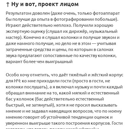
↑ Ну и вот, проект лицом
Результатом доволен (даже очень, только фотоаппарат
бы получше да опыта в фотографировании побольше).
Играют действительно неплохо. Получили хорошую
экспертную оценку (слушал их дирижёр, музыкальный
мастер). Конечно я слушал колонки и получше звуком и
даже намного получше, но дело не в этом — учитывая
затраченные средства и цены, по которым в салонах
звука предлагают сопоставимые по качеству колонки,
вариант более чем выигрышный
Особо хочу отметить, что даёт тяжёлый и жёсткий корпус
для НЧ: ко мне приходили гости (просто в гости, не
колонки послушать), а я включал музыку и почти каждый
обращал внимание на то, какой мягкий и естественный
бас у колонок (бас действительно естественный
быстрый, не затянутый), хотя я не просил высказывать
мнение и не задавал наводящих вопросов, что по моему
мнению говорит об устойчивой тенденции оценок и
уверенном выигрыше такого построения корпусов. Гости
заявляли, что теперь поняли какой жёсткий и