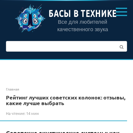
Перейти
к
БАСЫ В ТЕХНИКЕ
контенту
Все для любителей
качественного звука
Поиск:
Главная
Рейтинг лучших советских колонок: отзывы,
какие лучше выбрать
На чтение:
14 мин