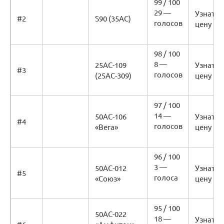
99 / 100
29 —
Узнать
#2
S90 (35AC)
голосов
цену
98 / 100
8 —
25АС-109
Узнать
#3
голосов
(25АС-309)
цену
97 / 100
14 —
50АС-106
Узнать
#4
голосов
«Вега»
цену
96 / 100
3 —
50АС-012
Узнать
#5
голоса
«Союз»
цену
95 / 100
50АС-022
18 —
Узнать