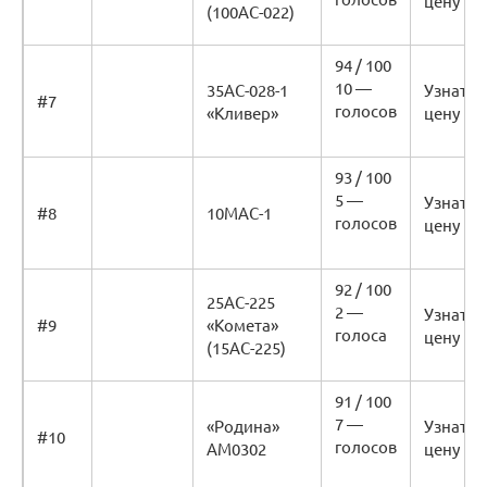
цену
(100АС-022)
94 / 100
10 —
35АС-028-1
Узнать
#7
голосов
«Кливер»
цену
93 / 100
5 —
Узнать
#8
10МАС-1
голосов
цену
92 / 100
25АС-225
2 —
Узнать
#9
«Комета»
голоса
цену
(15АС-225)
91 / 100
7 —
«Родина»
Узнать
#10
голосов
АМ0302
цену