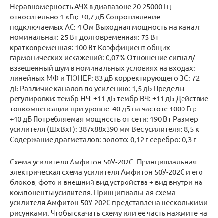
Неравномерность АЧХ в диапазоне 20-25000 Гц
относительно 1 кГц: ±0,7 дБ Сопротивление
подключаемых АС: 4 Ом Выходная мощность на канал:
номинальная: 25 Вт долговременная: 75 Вт
кратковременная: 100 Вт Коэффициент общих
гармонических искажений: 0,07% Отношение сигнал/
взвешенный шум в номинальных условиях на входах:
линейных МФ и ТЮНЕР: 83 дБ корректирующего ЗС: 72
дБ Различие каналов по усилению: 1,5 дБ Пределы
регулировки: тембр НЧ: ±11 дБ тембр ВЧ: ±11 дБ Действие
тонкомпенсации при уровне -40 дБ на частоте 1000 Гц:
+10 дБ Потребляемая мощность от сети: 190 Вт Размер
усилителя (ШхВхГ): 387х88х390 мм Вес усилителя: 8,5 кг
Содержание драгметалов: золото: 0,12 г серебро: 0,3 г
Схема усилителя Амфитон 50У-202С. Принципиальная
электрическая схема усилителя Амфитон 50У-202С и его
блоков, фото и внешний вид устройства + вид внутри на
компоненты усилителя. Принципиальная схема
усилителя Амфитон 50У-202С представлена несколькими
рисунками. Чтобы скачать схему или ее часть нажмите на