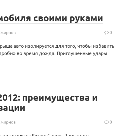
мобиля своими руками
Смирнов
0
ыша авто изолируется для того, чтобы избавить
 дроби» во время дождя. Приглушенные удары
2012: преимущества и
зации
Смирнов
0
года выпуска Кузов; Салон; Двигатель;