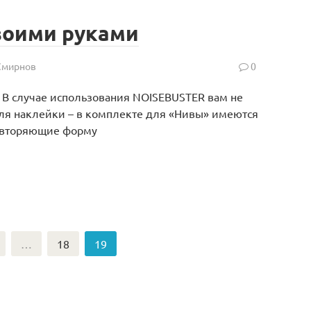
воими руками
Смирнов
0
В случае использования NOISEBUSTER вам не
для наклейки – в комплекте для «Нивы» имеются
повторяющие форму
…
18
19