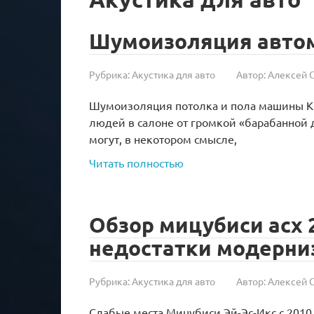
Шумоизоляция авто
Рубрика:
Акустика для авто
Автор:
Алексей 
Шумоизоляция потолка и пола машины Кр
людей в салоне от громкой «барабанной
могут, в некотором смысле,
Читать полностью
Обзор мицубиси асх 
недостатки модерни
Рубрика:
Акустика для авто
Автор:
Алексей 
Слабые места Мицубиси Эй-Эс-Икс с 2010 