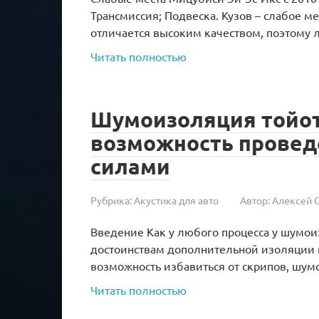
Трансмиссия; Подвеска. Кузов – слабое м
отличается высоким качеством, поэтому л
Читать полностью
Шумоизоляция тойота
возможность провед
силами
Рубрика:
Акустика для авто
Автор:
Алексей 
Введение Как у любого процесса у шумои
достоинствам дополнительной изоляции ш
возможность избавиться от скрипов, шум
Читать полностью