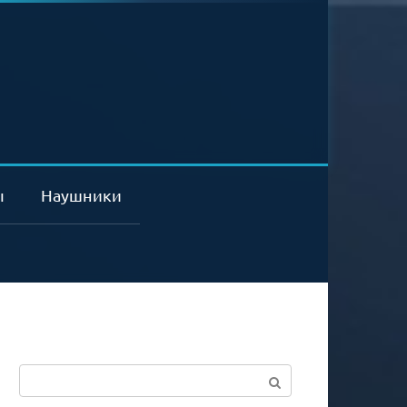
ы
Наушники
Поиск: