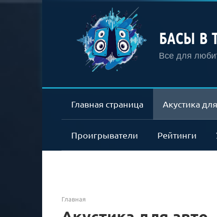
Перейти
к
контенту
БАСЫ В 
Все для любит
Главная страница
Акустика для
Проигрыватели
Рейтинги
Главная
Акустика для авто