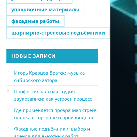
упаковочные материалы
фасадные работы
шарнирно-стреловые подъёмники
НОВЫЕ ЗАПИСИ
Игорь Кравцов Братск: музыка
сибирского автора
Профессиональная студия
звукозаписи: как устроен процесс
Где применяется прозрачная стрейч
пленка в торговле и производстве
Фасадные подъёмники: выбор и
аренда для высотных работ