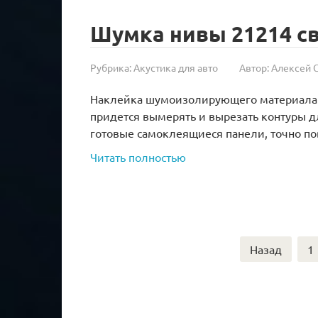
Шумка нивы 21214 с
Рубрика:
Акустика для авто
Автор:
Алексей 
Наклейка шумоизолирующего материала 
придется вымерять и вырезать контуры 
готовые самоклеящиеся панели, точно 
Читать полностью
Пагинация
Назад
1
записей