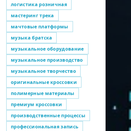
логистика розничная
мастеринг трека
мачтовые платформы
музыка братска
музыкальное оборудование
музыкальное производство
музыкальное творчество
оригинальные кроссовки
полимерные материалы
премиум кроссовки
производственные процессы
профессиональная запись