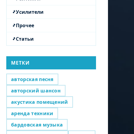
Усилители
Прочее
Статьи
МЕТКИ
авторская песня
авторский шансон
акустика помещений
аренда техники
бардовская музыка