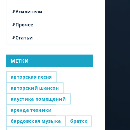
Усилители
Прочее
Статьи
МЕТКИ
авторская песня
авторский шансон
акустика помещений
аренда техники
бардовская музыка
братск