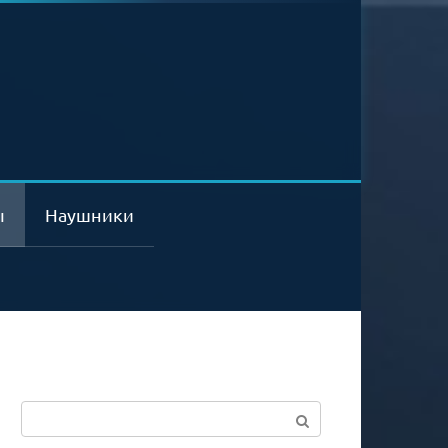
ы
Наушники
Поиск: