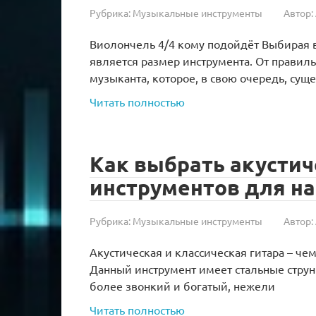
Рубрика:
Музыкальные инструменты
Автор:
Виолончель 4/4 кому подойдёт Выбирая 
является размер инструмента. От правил
музыканта, которое, в свою очередь, сущ
Читать полностью
Как выбрать акустич
инструментов для н
Рубрика:
Музыкальные инструменты
Автор:
Акустическая и классическая гитара – че
Данный инструмент имеет стальные струны
более звонкий и богатый, нежели
Читать полностью