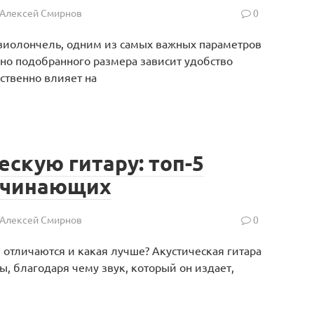
Алексей Смирнов
0
виолончель, одним из самых важных параметров
ьно подобранного размера зависит удобство
ественно влияет на
ескую гитару: топ-5
ачинающих
Алексей Смирнов
0
м отличаются и какая лучше? Акустическая гитара
, благодаря чему звук, который он издает,