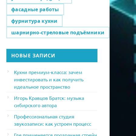
фасадные работы
фурнитура кухни
шарнирно-стреловые подъёмники
НОВЫЕ ЗАПИСИ
Кухни премиум-класса: зачем
инвестировать и как получить
идеальное пространство
Игорь Кравцов Братск: музыка
сибирского автора
Профессиональная студия
звукозаписи: как устроен процесс
Где применяется прозрачная стрейч