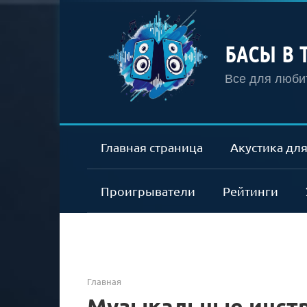
Перейти
к
контенту
БАСЫ В 
Все для любит
Главная страница
Акустика для
Проигрыватели
Рейтинги
Главная
Музыкальные инст