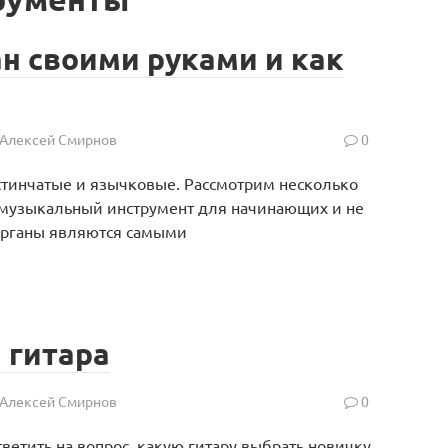
ан своими руками и как
Алексей Смирнов
0
стинчатые и язычковые. Рассмотрим несколько
 музыкальный инструмент для начинающих и не
арганы являются самыми
 гитара
Алексей Смирнов
0
етить на вопрос, какую гитару выбрать новичку,