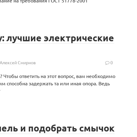
мание на требования ГОСТ 51778-2001
у: лучшие электрические
Алексей Смирнов
0
 Чтобы ответить на этот вопрос, вам необходимо
м способна задержать та или иная опора. Ведь
т
чель и подобрать смычок