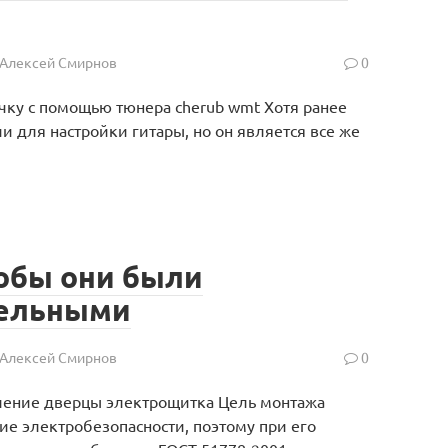
Алексей Смирнов
0
ичку с помощью тюнера cherub wmt Хотя ранее
 для настройки гитары, но он является все же
тобы они были
тельными
Алексей Смирнов
0
мление дверцы электрощитка Цель монтажа
ие электробезопасности, поэтому при его