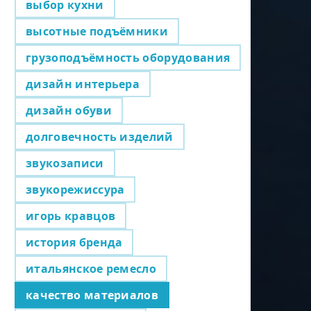
выбор кухни
высотные подъёмники
грузоподъёмность оборудования
дизайн интерьера
дизайн обуви
долговечность изделий
звукозаписи
звукорежиссура
игорь кравцов
история бренда
итальянское ремесло
качество материалов