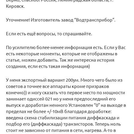
Кировск.
Уточнение! Изготовитель завод “Водтрансприбор”.
Если есть ещё вопросы, то спрашивайте.
По усилителю более-менее информация есть. Если у Вас
есть некоторые моменты, которые не отображены в
статье, можем добавить. Так же интересна история
создания, если есть такая информация)
У меня экспортный вариант 200ум. Много чего было из
советов а точнее все аппараты кроме призраков
конечно)) и могу сказать что первое место по мощности
занимает одиссей 021 но у меня предпоследний его
выпуск и доработан немного Установлен “0” на выходе в
пределах не более +/-10мВ благодаря доработке:
введена схема стабилизации питания диффкаскада и
подбор его (диффкаскада) транзисторов. Теперь ноль
стоит не зависимо от питания в сети, нагрева. А-то в