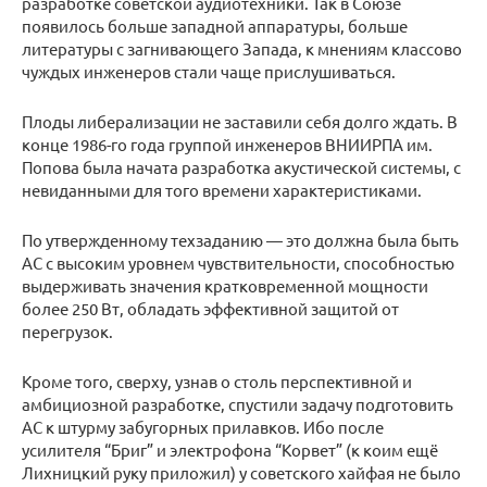
разработке советской аудиотехники. Так в Союзе
появилось больше западной аппаратуры, больше
литературы с загнивающего Запада, к мнениям классово
чуждых инженеров стали чаще прислушиваться.
Плоды либерализации не заставили себя долго ждать. В
конце 1986-го года группой инженеров ВНИИРПА им.
Попова была начата разработка акустической системы, с
невиданными для того времени характеристиками.
По утвержденному техзаданию — это должна была быть
АС с высоким уровнем чувствительности, способностью
выдерживать значения кратковременной мощности
более 250 Вт, обладать эффективной защитой от
перегрузок.
Кроме того, сверху, узнав о столь перспективной и
амбициозной разработке, спустили задачу подготовить
АС к штурму забугорных прилавков. Ибо после
усилителя “Бриг” и электрофона “Корвет” (к коим ещё
Лихницкий руку приложил) у советского хайфая не было