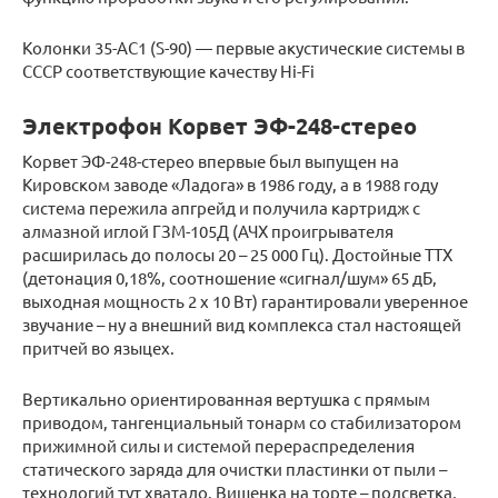
Колонки 35-AC1 (S-90) — первые акустические системы в
СССР соответствующие качеству Hi-Fi
Электрофон Корвет ЭФ-248-стерео
Корвет ЭФ-248-стерео впервые был выпущен на
Кировском заводе «Ладога» в 1986 году, а в 1988 году
система пережила апгрейд и получила картридж с
алмазной иглой ГЗМ-105Д (АЧХ проигрывателя
расширилась до полосы 20 – 25 000 Гц). Достойные ТТХ
(детонация 0,18%, соотношение «сигнал/шум» 65 дБ,
выходная мощность 2 х 10 Вт) гарантировали уверенное
звучание – ну а внешний вид комплекса стал настоящей
притчей во языцех.
Вертикально ориентированная вертушка с прямым
приводом, тангенциальный тонарм со стабилизатором
прижимной силы и системой перераспределения
статического заряда для очистки пластинки от пыли –
технологий тут хватало. Вишенка на торте – подсветка,