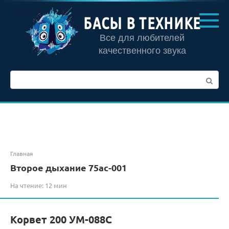
Перейти
к
БАСЫ В ТЕХНИКЕ
контенту
Все для любителей
качественного звука
Поиск:
Главная
Второе дыхание 75ас-001
На чтение:
12 мин
Корвет 200 УМ-088С