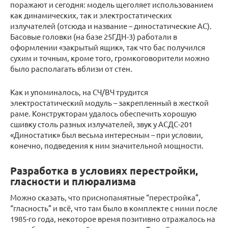
поражают и сегодня: модель щеголяет использованием
как динамических, так и электростатических
излучателей (отсюда и название – диностатические АС).
Басовые головки (на базе 25ГДН-3) работали в
оформлении «закрытый ящик», так что бас получился
сухим и точным, кроме того, громкоговорители можно
было располагать вблизи от стен.
Как и упоминалось, на СЧ/ВЧ трудится
электростатический модуль – закрепленный в жесткой
раме. Конструкторам удалось обеспечить хорошую
сшивку столь разных излучателей, звук у АСДС-201
«Диностатик» был весьма интересным – при условии,
конечно, подведения к ним значительной мощности.
Разработка в условиях перестройки,
гласности и плюрализма
Можно сказать, что приснопамятные “перестройка”,
“гласность” и всё, что там было в комплекте с ними после
1985-го года, некоторое время позитивно отражалось на