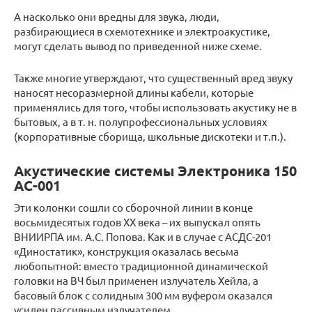
А насколько они вредны для звука, люди,
разбирающиеся в схемотехнике и электроакустике,
могут сделать вывод по приведенной ниже схеме.
Также многие утверждают, что существенный вред звуку
наносят несоразмерной длины кабели, которые
применялись для того, чтобы использовать акустику не в
бытовых, а в т. н. полупрофессиональных условиях
(корпоративные сборища, школьные дискотеки и т.п.).
Акустические системы Электроника 150
АС-001
Эти колонки сошли со сборочной линии в конце
восьмидесятых годов ХХ века – их выпускал опять
ВНИИРПА им. А.С. Попова. Как и в случае с АСДС-201
«Диностатик», конструкция оказалась весьма
любопытной: вместо традиционной динамической
головки на ВЧ был применен излучатель Хейла, а
басовый блок с солидным 300 мм вуфером оказался
усилен пассивным излучателем.