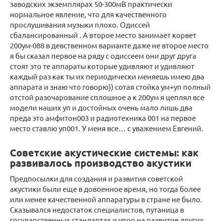
заводских экземплярах 50-300мВ практически
нормальное явление, что для качественного
прослушивания музыки плохо. Одиссей
сбалансированный . А второе место занимает корвет
200ум-088 в девственном варианте даже не второе место
я бы сказал первое на ряду с одиссеем они друг друга
стоят это те аппараты которые удивляют и удивляют
каждый раз как ты их периодически меняешь имею два
аппарата и знаю что говорю)) сотая стойка ум+уп полный
отстой разочарование сплошное а к 200ум я цеплял все
модели наших уп и достойных очень мало лишь два
преда это амфитон003 и радиотехника 001 на первое
место ставлю уп001. У меня все… с уважением Евгений.
Советские акустические системы: как
развивалось производство акустики
Предпосылки для создания и развития советской
акустики были еще в довоенное время, но тогда более
или менее качественной аппаратуры в стране не было.
Сказывался недостаток специалистов, путаница в
государственных стандартах и упор на развитие других