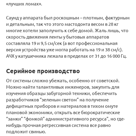
«лучших ломах».
Саунд у аппарата был роскошным – плотным, фактурным
и детальным, так что этого мастодонта весом в 28 кг
многие хотели заполучить к себе домой. Жаль лишь, что
скорость движения ленты у бытовых аппаратов
составляла 19 и 9,5 см/сек (а вот профессиональная
версия устройства уже могла работать на 19 и 38 см/с).
АЧХ у катушечника лежала в пределах от 31 до 16 000 Гц.
Серийное производство
От системы сложно убежать, особенно от советской.
Можно найти талантливых инженеров, закупить для
изучения образцы забугорной техники, обеспечить
разработчиков “зеленым светом” на получение
дефицитных приборов и материалов в тихом омуте
плановой экономики, открыть все бюрократические
“замки” “фомкой” административного ресурса”, но где-
нибудь прочная регрессивная система все равно
подложит свинью.