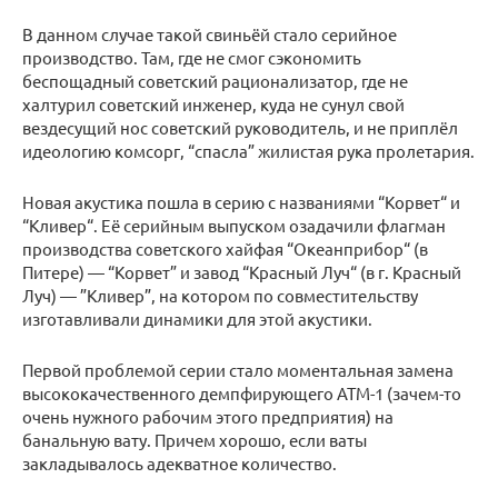
В данном случае такой свиньёй стало серийное
производство. Там, где не смог сэкономить
беспощадный советский рационализатор, где не
халтурил советский инженер, куда не сунул свой
вездесущий нос советский руководитель, и не приплёл
идеологию комсорг, “спасла” жилистая рука пролетария.
Новая акустика пошла в серию с названиями “Корвет“ и
“Кливер“. Её серийным выпуском озадачили флагман
производства советского хайфая “Океанприбор“ (в
Питере) — “Корвет” и завод “Красный Луч“ (в г. Красный
Луч) — ”Кливер”, на котором по совместительству
изготавливали динамики для этой акустики.
Первой проблемой серии стало моментальная замена
высококачественного демпфирующего АТМ-1 (зачем-то
очень нужного рабочим этого предприятия) на
банальную вату. Причем хорошо, если ваты
закладывалось адекватное количество.